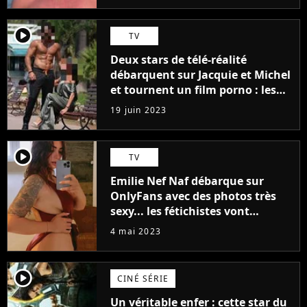
player2
TV
Deux stars de télé-réalité
débarquent sur Jacquie et Michel
et tournent un film porno : les
premières images du tournage
19 juin 2023
(exclu)
player2
TV
Emilie Nef Naf débarque sur
OnlyFans avec des photos très
sexy... les fétichistes vont
prendre leur pied !
4 mai 2023
player2
CINÉ SÉRIE
Un véritable enfer : cette star du