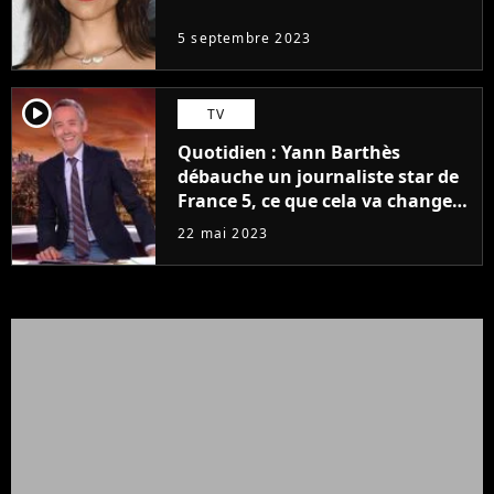
5 septembre 2023
player2
TV
Quotidien : Yann Barthès
débauche un journaliste star de
France 5, ce que cela va changer
à la rentrée
22 mai 2023