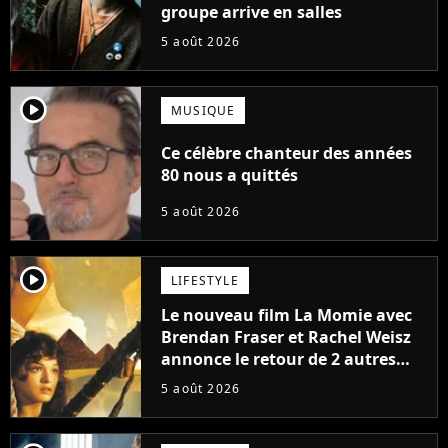
groupe arrive en salles
5 août 2026
player2
MUSIQUE
Ce célèbre chanteur des années
80 nous a quittés
5 août 2026
player2
LIFESTYLE
Le nouveau film La Momie avec
Brendan Fraser et Rachel Weisz
annonce le retour de 2 autres
personnages emblématiques de
5 août 2026
la saga