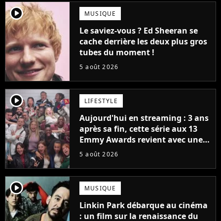
player2
MUSIQUE
Le saviez-vous ? Ed Sheeran se
cache derrière les deux plus gros
tubes du moment !
5 août 2026
player2
LIFESTYLE
Aujourd'hui en streaming : 3 ans
après sa fin, cette série aux 13
Emmy Awards revient avec une
suite... totalement différente
5 août 2026
player2
MUSIQUE
Linkin Park débarque au cinéma
: un film sur la renaissance du