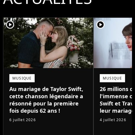
player2
player2
MUSIQUE
MUSIQUE
Au mariage de Taylor Swift,
26 millions de
cette chanson légendaire a
l'immense ca
résonné pour la première
Swift et Trav
fois depuis 62 ans !
leur mariage
6 juillet 2026
4 juillet 2026