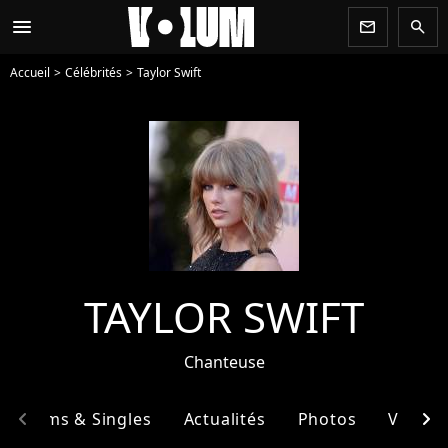
menu
newsletter
search
Accueil
Célébrités
Taylor Swift
TAYLOR SWIFT
Chanteuse
chevron_left
chevron_right
Albums & Singles
Actualités
Photos
Vidéos