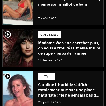
même son maillot de bain
7 août 2023
player2
CINÉ SÉRIE
Madame Web : ne cherchez plus,
on vous a trouvé LE meilleur film
de super-héros de l'année
12 février 2024
player2
TV
Caroline Ithurbide s'affiche
totalement nue sur une plage
naturiste : "je ne pensais pas que
j'arriverais à le faire..."
25 juillet 2023