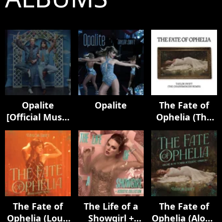
Opalite
Opalite
The Fate of
[Official Music
Ophelia (The
Video
Chainsmokers
(Extended
Remix)
Versions)]
The Fate of
The Life of a
The Fate of
Ophelia (Loud
Showgirl +
Ophelia (Alone