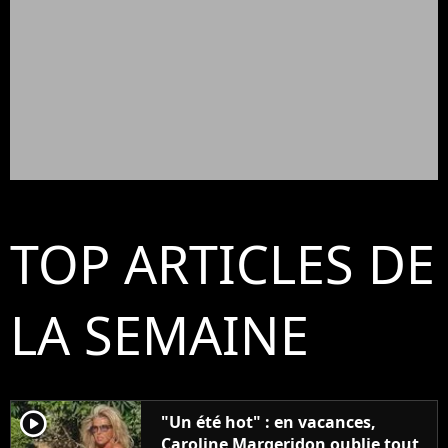
TOP ARTICLES DE
LA SEMAINE
player2
"Un été hot" : en vacances,
Caroline Margeridon oublie tout,