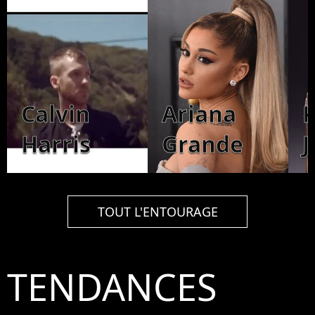
Calvin
Ariana
K
Harris
Grande
J
TOUT L'ENTOURAGE
TENDANCES