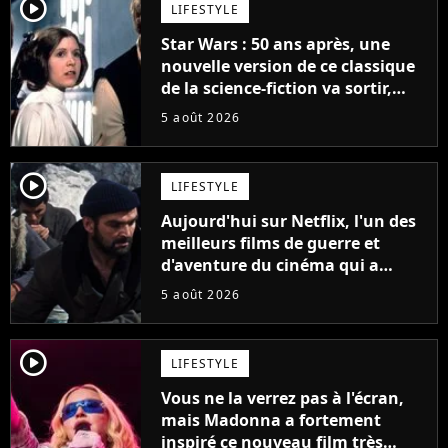
player2
LIFESTYLE
Star Wars : 50 ans après, une
nouvelle version de ce classique
de la science-fiction va sortir,
mais on ne la verra jamais en
5 août 2026
France
player2
LIFESTYLE
Aujourd'hui sur Netflix, l'un des
meilleurs films de guerre et
d'aventure du cinéma qui a
connu un succès retentissant à
5 août 2026
son époque
player2
LIFESTYLE
Vous ne la verrez pas à l'écran,
mais Madonna a fortement
inspiré ce nouveau film très