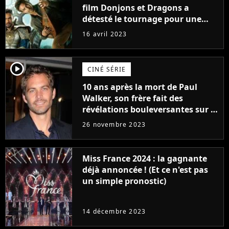
film Donjons et Dragons a
détesté le tournage pour une
raison très spéciale
16 avril 2023
player2
CINÉ SÉRIE
10 ans après la mort de Paul
Walker, son frère fait des
révélations bouleversantes sur la
réaction des acteurs de Fast and
26 novembre 2023
Furious
Miss France 2024 : la gagnante
déjà annoncée ! (Et ce n'est pas
un simple pronostic)
14 décembre 2023