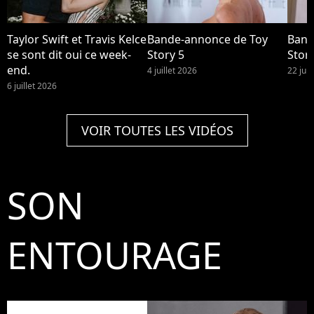
Taylor Swift et Travis Kelce
Bande-annonce de Toy
Band
se sont dit oui ce week-
Story 5
Story
end.
4 juillet 2026
22 jui
6 juillet 2026
VOIR TOUTES LES VIDÉOS
SON
ENTOURAGE