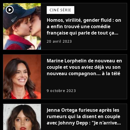
player2
CINÉ SÉRIE
Homos, virilité, gender fluid : on
a enfin trouvé une comédie
française qui parle de tout ça
sans être super ringarde
20 avril 2023
Marine Lorphelin de nouveau en
couple et vous aviez déjà vu son
nouveau compagnon... à la télé
9 octobre 2023
Jenna Ortega furieuse après les
rumeurs qui la disent en couple
avec Johnny Depp : "Je n'arrive
même pas..."