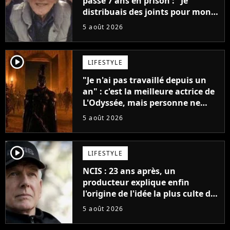
passé 7 ans en prison : "Je
distribuais des joints pour mon
père"
5 août 2026
player2
LIFESTYLE
"Je n'ai pas travaillé depuis un
an" : c'est la meilleure actrice de
L'Odyssée, mais personne ne
veut lui donner de rôle au
5 août 2026
cinéma
player2
LIFESTYLE
NCIS : 23 ans après, un
producteur explique enfin
l'origine de l'idée la plus culte de
la série (et on ne parle pas du
5 août 2026
bateau)