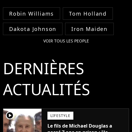
Robin Williams
Tom Holland
Dakota Johnson
Iron Maiden
VOIR TOUS LES PEOPLE
DERNIÈRES
ACTUALITÉS
player2
LIFESTYLE
Le fils de Michael Douglas a