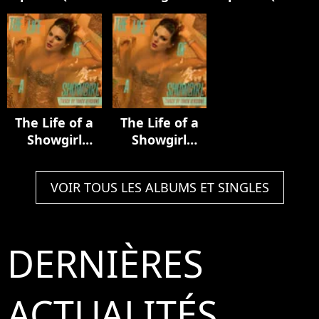
Luxury Remix)
Acoustic
In My Tower
Collection
Acoustic
Version)
The Life of a
The Life of a
Showgirl
Showgirl
(Track by
(Track by
Track Version)
Track Version)
VOIR TOUS LES ALBUMS ET SINGLES
DERNIÈRES
ACTUALITÉS