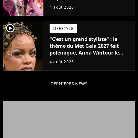
attendu
4 août 2026
player2
LIFESTYLE
"C'est un grand styliste" : le
thème du Met Gala 2027 fait
polémique, Anna Wintour le
défend
4 août 2026
DERNIÈRES NEWS