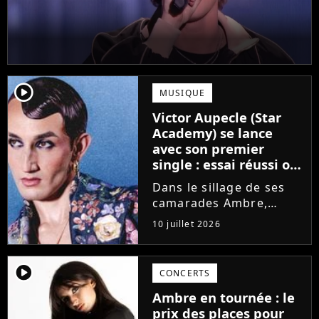
player2
MUSIQUE
Victor Aupecle (Star
Academy) se lance
avec son premier
single : essai réussi ou
manqué ? Voici notre
Dans le sillage de ses
avis !
camarades Ambre,
Bastiaan ou Melissa,
10 juillet 2026
Victor Aupecle lance
son projet musical ce
vendredi 10 juillet avec
player2
CONCERTS
la parution du single Je
Ambre en tournée : le
fais de mon mieux. Le
prix des places pour
demi-finaliste...