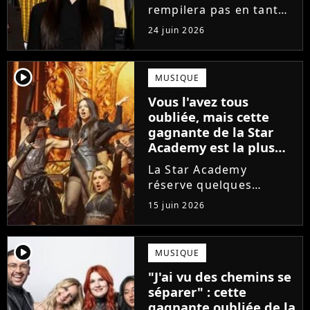
enfin sa réponse
rempilera pas en tant
que directeur de la
24 juin 2026
prochaine saison de la
Star Academy. Mais qui
prendra sa place ? Alors
player2
MUSIQUE
que son nom circule,
Vous l'avez tous
cet ancien gagnant de
oubliée, mais cette
l'émission...
gagnante de la Star
Academy est la plus
écoutée de l'histoire
La Star Academy
de l'émission !
réserve quelques
surprises. Cette
15 juin 2026
gagnante totalement
oubliée de l'émission
est aujourd'hui plus
player2
MUSIQUE
écoutée en streaming
"J'ai vu des chemins se
que Jenifer et Nolwenn
séparer" : cette
Leroy !
gagnante oubliée de la