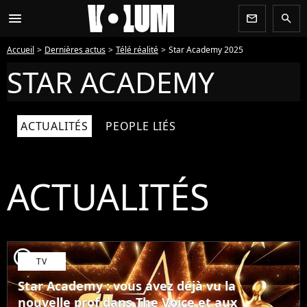
menu
newsletter
search
Accueil
Dernières actus
Télé réalité
Star Academy 2025
STAR ACADEMY
ACTUALITÉS
PEOPLE LIÉS
ACTUALITÉS
player2
TV
Star Academy : vous avez déjà vu la
nouvelle prof dans The Voice et aux