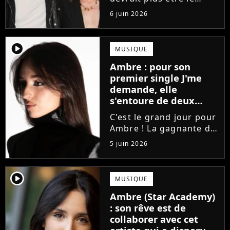
directeur de la Star
6 juin 2026
Academy lors de la
saison 2026. Et pour lui
succéder, c'est un
player2
MUSIQUE
ancien gagnant de
Ambre : pour son
l'émission de TF1 qui
premier single J'me
sera aujourd'hui...
demande, elle
s'entoure de deux
proches de Slimane
C'est le grand jour pour
Ambre ! La gagnante de
la Star Academy fait ses
5 juin 2026
premiers pas dans
l'industrie en publiant
J'me demande, un
player2
MUSIQUE
premier single que la
Ambre (Star Academy)
chanteuse a
: son rêve est de
confectionné avec...
collaborer avec cet