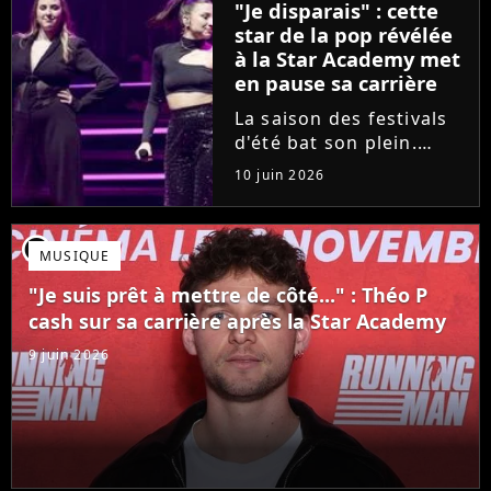
"Je disparais" : cette
son univers à travers...
star de la pop révélée
à la Star Academy met
en pause sa carrière
La saison des festivals
d'été bat son plein.
Avant sa venue à
10 juin 2026
Solidays ou aux
Francofolies, cette
chanteuse phare de la
player2
MUSIQUE
pop francophone fait
une annonce de taille :
"Je suis prêt à mettre de côté..." : Théo P
une fois sa tournée...
cash sur sa carrière après la Star Academy
9 juin 2026