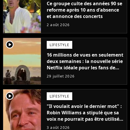
Ce groupe culte des années 90 se
reforme après 10 ans d'absence
et annonce des concerts
2 août 2026
player2
LIFESTYLE
16 millions de vues en seulement
deux semaines : la nouvelle série
Netflix idéale pour les fans de
Yellowstone
29 juillet 2026
player2
LIFESTYLE
"Il voulait avoir le dernier mot" :
Robin Williams a stipulé que sa
voix ne pourrait pas être utilisée
avant 2039, pourtant Disney
3 août 2026