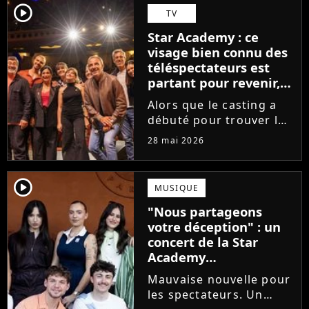
Avec Garçon solide, le
player2
TV
chanteur livre une
Star Academy : ce
facette plus fragile de
visage bien connu des
sa personnalité....
téléspectateurs est
partant pour revenir,
sauf que la place est
Alors que le casting a
déjà prise
débuté pour trouver les
prochains Pierre
28 mai 2026
Garnier, Marine ou
Ambre, une professeure
emblématique de la Star
player2
MUSIQUE
Academy se positionne
"Nous partageons
pour enseigner le chant
votre déception" : un
aux...
concert de la Star
Academy
définitivement annulé
Mauvaise nouvelle pour
les spectateurs. Un