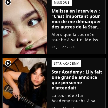
annoncé ne pas vouloir
player2
MUSIQUE
monter sur scène pour
Melissa en interview :
des raisons politiques.
"C'est important pour
Leur...
moi de me démarquer
des autres de la Star
Academy"
Alors que la tournée
touche à sa fin, Melissa
se confie en interview
26 juillet 2026
sur Volum sur la
création de son EP tout
va bien (j'crois), son
player2
STAR ACADEMY
envie de gommer
Star Academy : Lily fait
l'étiquette Star
une grande annonce
Academy, le jeu...
que personne
n'attendait
La tournée Star
Academy touche à sa
fin. Et bonne nouvelle :
24 juillet 2026