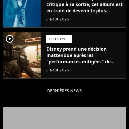
critique à sa sortie, cet album est
en train de devenir le plus
populaire de son auteur
6 août 2026
player2
LIFESTYLE
Disney prend une décision
inattendue après les
"performances mitigées" de
Vaiana et The Mandalorian &
6 août 2026
Grogu au box-office
DERNIÈRES NEWS