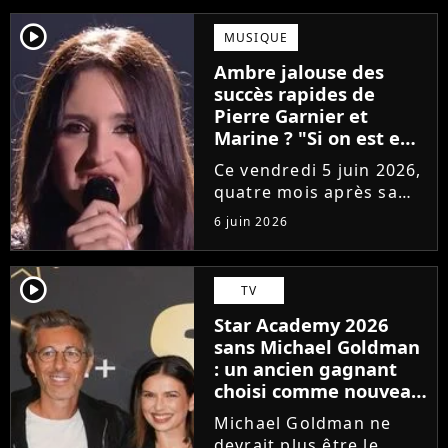
player2
MUSIQUE
Ambre jalouse des
succès rapides de
Pierre Garnier et
Marine ? "Si on est en
compétition..."
Ce vendredi 5 juin 2026,
quatre mois après sa
victoire à la Star
6 juin 2026
Academy, Ambre a
dévoilé J'me demande,
son premier single. Une
player2
TV
chanson arrivée
Star Academy 2026
tardivement vis-à-vis
sans Michael Goldman
des carrières...
: un ancien gagnant
choisi comme nouveau
directeur ?
Michael Goldman ne
devrait plus être le