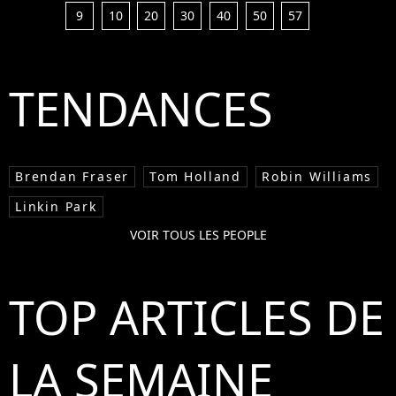
9
10
20
30
40
50
57
TENDANCES
Brendan Fraser
Tom Holland
Robin Williams
Linkin Park
VOIR TOUS LES PEOPLE
TOP ARTICLES DE
LA SEMAINE