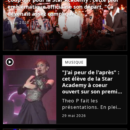
Laura Felpin, Harpo...
emblématique officialise son départ, "Ça
devenait assez compliqué"
3 juin 2026
player2
MUSIQUE
"J'ai peur de l'après" :
cet élève de la Star
Academy à coeur
ouvert sur son premier
single intime
Theo P fait les
présentations. En pleine
tournée, l'élève de la
29 mai 2026
Star Academy dévoile
son tout premier single.