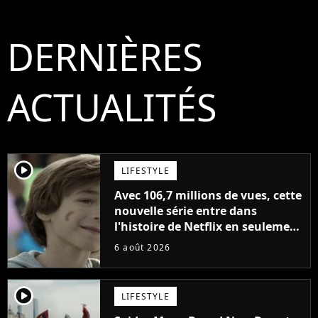
DERNIÈRES
ACTUALITÉS
player2
LIFESTYLE
Avec 106,7 millions de vues, cette
nouvelle série entre dans
l'histoire de Netflix en seulement
48 jours
6 août 2026
player2
LIFESTYLE