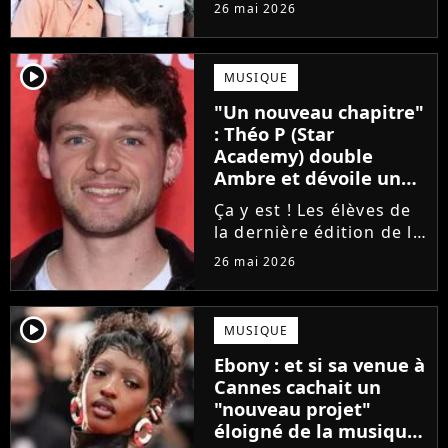
concert de la Star
26 mai 2026
Academy, annulé à la
dernière minute pour
des raisons de santé, ne
player2
MUSIQUE
sera finalement pas
"Un nouveau chapitre"
reprogrammé.
: Théo P (Star
Academy) double
Ambre et dévoile un
premier extrait de son
Ça y est ! Les élèves de
single
la dernière édition de la
Star Academy
26 mai 2026
commencent enfin à
publier leurs singles et
c'est Théo P qui sera le
player2
MUSIQUE
prochain à faire le
Ebony : et si sa venue à
grand saut. Découvrez
Cannes cachait un
un extrait...
"nouveau projet"
éloigné de la musique