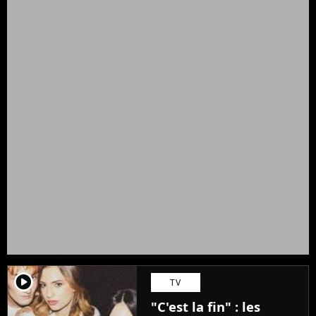
player2
TV
"C'est la fin" : les