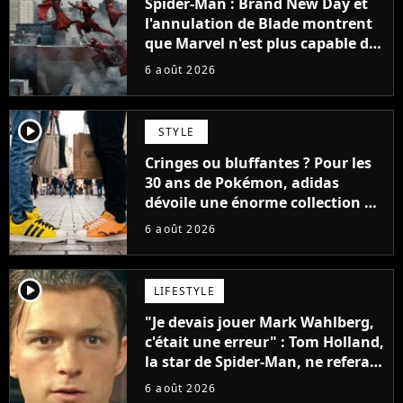
Spider-Man : Brand New Day et
l'annulation de Blade montrent
que Marvel n'est plus capable de
faire quoi que ce soit de simple
6 août 2026
player2
STYLE
Cringes ou bluffantes ? Pour les
30 ans de Pokémon, adidas
dévoile une énorme collection de
sneakers et je ne sais pas quoi en
6 août 2026
penser
player2
LIFESTYLE
"Je devais jouer Mark Wahlberg,
c'était une erreur" : Tom Holland,
la star de Spider-Man, ne referait
pas ce blockbuster
6 août 2026