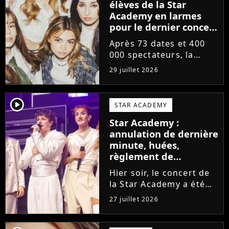
élèves de la Star
Academy en larmes
pour le dernier concert
de la tournée
Après 73 dates et 400
000 spectateurs, la
tournée de la Star
29 juillet 2026
Academy vient de se
terminer dans les
larmes. Sur les réseaux
player2
STAR ACADEMY
sociaux, les élèves
Star Academy :
adressent un dernier
annulation de dernière
message au public...
minute, huées,
règlement de
comptes... Que s'est-il
Hier soir, le concert de
passé au concert de
la Star Academy a été
Bayonne hier soir ?
mouvementé. Quelques
27 juillet 2026
minutes avant le show,
trois élèves ont