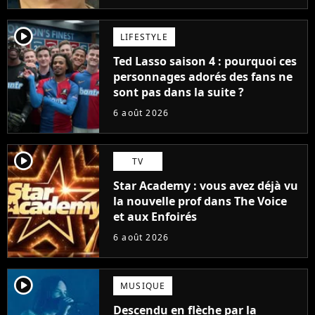
player2
LIFESTYLE
Ted Lasso saison 4 : pourquoi ces
personnages adorés des fans ne
sont pas dans la suite ?
6 août 2026
player2
TV
Star Academy : vous avez déjà vu
la nouvelle prof dans The Voice
et aux Enfoirés
6 août 2026
player2
MUSIQUE
Descendu en flèche par la