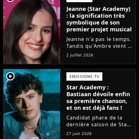
l'émission de TF1 n'est
Jeanne (Star Academy)
pas toujours simple à
: la signification très
vivre.
symbolique de son
premier projet musical
Jeanne n'a pas le temps.
Tandis qu'Ambre vient à
peine de dévoiler son
2 juillet 2026
premier single, l'ex-
candidate de la Star
Academy s'apprête à
player2
EMISSIONS TV
sortir un troisième titre
Star Academy :
(Les règles) et vient...
Bastiaan dévoile enfin
sa première chanson,
et on est déjà fans !
Candidat phare de la
dernière saison de Star
Academy, Bastiaan fait
27 juin 2026
enfin les présentations