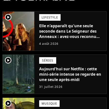
player2
LIFESTYLE
Elle n'apparaît qu'une seule
seconde dans Le Seigneur des
Anneaux : avez-vous reconnu
cette légende du cinéma dans la
4 août 2026
saga ?
player2
SÉRIES
Aujourd'hui sur Netflix : cette
mini-série intense se regarde en
une seule après-midi
31 juillet 2026
player2
MUSIQUE