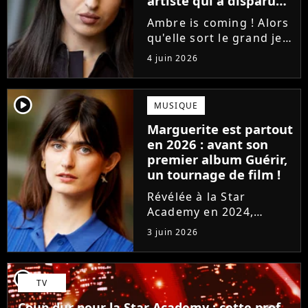
artiste qui a disparu
des radars, "c'est un
Ambre is coming ! Alors
génie"
qu'elle sort le grand jeu
cette semaine en
4 juin 2026
publiant son premier
single J'me demande, la
gagnante de la Star
player2
MUSIQUE
Academy affiche
Marguerite est partout
clairement ses
en 2026 : avant son
ambitions. Son rêve...
premier album Guérir,
un tournage de film !
Révélée à la Star
Academy en 2024,
Marguerite officialise
3 juin 2026
l'arrivée pour l'automne
de son premier album
Guérir. En parallèle, la
player2
TV
chanteuse et
comédienne rejoindra
Coup dur pour la Star Academy : cette prof