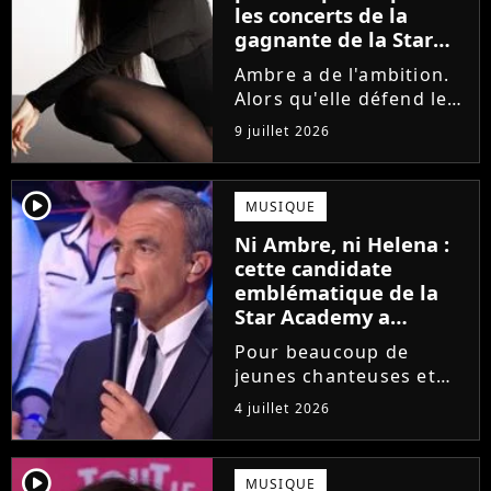
les concerts de la
gagnante de la Star
Academy !
Ambre a de l'ambition.
Alors qu'elle défend le
single J'me demande et
9 juillet 2026
qu'elle prépare son
premier album, la
gagnante de la dernière
player2
MUSIQUE
saison de la Star
Ni Ambre, ni Helena :
Academy annonce les
cette candidate
dates de sa...
emblématique de la
Star Academy a
souffert après
Pour beaucoup de
l'émission, "J'étais
jeunes chanteuses et
traitée de potiche"
chanteurs, la Star
4 juillet 2026
Academy est un rêve.
Mais comme l'a rappelé
une ancienne gagnante,
player2
MUSIQUE