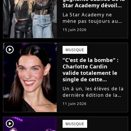
Star Academy dévoile
l'envers du décor du
La Star Academy ne
métier
mène pas toujours au
succès. Après l'échec de
15 juin 2026
son premier album,
Anisha Jo, gagnante de
la Star Academy 2022, a
player2
MUSIQUE
vu beaucoup de portes
"C'est de la bombe" :
se fermer. Sur
Charlotte Cardin
Instagram, elle...
valide totalement le
single de cette
ancienne élève de la
Un à un, les élèves de la
Star Academy
dernière édition de la
Star Academy se font
11 juin 2026
une place dans le nid.
Dans le sillage d'Ambre,
c'est au tour de Lily
player2
MUSIQUE
Campa de présenter