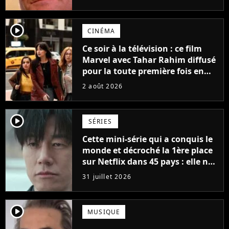
possède des enregistrements
inédits
player2
CINÉMA
Ce soir à la télévision : ce film
Marvel avec Tahar Rahim diffusé
pour la toute première fois en
France
2 août 2026
player2
SÉRIES
Cette mini-série qui a conquis le
monde et décroché la 1ère place
sur Netflix dans 45 pays : elle ne
compte que 10 épisodes et c'est
31 juillet 2026
un phénomène mondial
player2
MUSIQUE