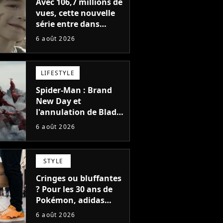
Avec 106,7 millions de
vues, cette nouvelle
série entre dans
l'histoire de Netflix en
6 août 2026
seulement 48 jours
LIFESTYLE
Spider-Man : Brand
New Day et
l'annulation de Blade
montrent que Marvel
6 août 2026
n'est plus capable de
faire quoi que ce soit
de simple
STYLE
Cringes ou bluffantes
? Pour les 30 ans de
Pokémon, adidas
dévoile une énorme
6 août 2026
collection de sneakers