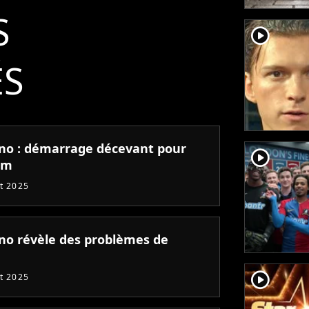
S
player2
ÉS
no : démarrage décevant pour
player2
lm
et 2025
no révèle des problèmes de
player2
et 2025