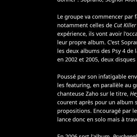
Le groupe va commencer par fa
notamment celles de
Cut Killer
expérience, ils vont avoir l'oc
leur propre album. C'est Sopran
les deux albums des Psy 4 de l
en 2002 et 2005, deux disques 
Poussé par son infatigable env
les featuring, en parallèle au
chanteuse
Zaho
sur le titre,
He
courent après pour un album s
propositions. Encouragé par 
lance donc en solo mais à trav
En 2006 sort l'album,
Psychanal