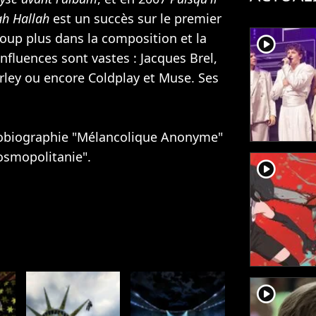
ah Hallah
est un succès sur le premier
oup plus dans la composition et la
player2
nfluences sont vastes : Jacques Brel,
rley
ou encore
Coldplay
et
Muse
. Ses
tobiographie "Mélancolique Anonyme"
osmopolitanie".
player2
player2