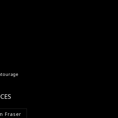
ntourage
CES
n Fraser