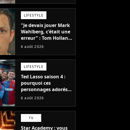
et je ne sais pas quoi
en penser
LIFESTYLE
"Je devais jouer Mark
Wahlberg, c'était une
erreur" : Tom Holland,
la star de Spider-Man,
6 août 2026
ne referait pas ce
blockbuster
LIFESTYLE
Ted Lasso saison 4 :
pourquoi ces
personnages adorés
des fans ne sont pas
6 août 2026
dans la suite ?
TV
Star Academy : vous