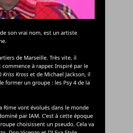
 son vrai nom, est un artiste
ne.
iers de Marseille. Très vite, il
et commence à rapper. Inspiré par le
90
Kriss Kross
et de
Michael Jackson
, il
de former un groupe : les
Psy 4 de la
la Rime vont évolués dans le monde
 dominé par
IAM
. C'est à cette époque
oupe choisissent un pseudo. Cela va
o, Don Vicenzo et DJ Sya Style.