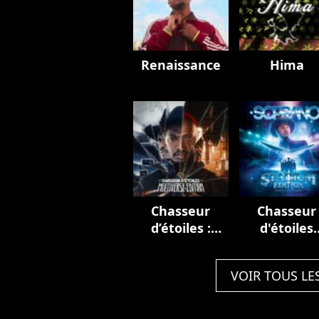
Renaissance
Hima
Chasseur
Chasseur
d’étoiles :
d'étoiles
Multiverse
(Stadium
Edition
Edition)
VOIR TOUS LE