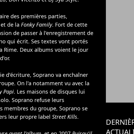
ire des premières parties,
et de la
Fonky Family
. Fort de cette
casion de passer à l'enregistrement de
o qui écrit. Ses textes vont portés
a Rime. Deux albums voient le jour
d'or.
ie d'écriture, Soprano va enchaîner
 groupe. On l'a notamment vu avec la
y Papi
. Les maisons de disques lui
olo. Soprano refuse leurs
les membres du groupe, Soprano se
ers leur propre label
Street Kills
.
DERNIÈ
ACTUAL
yse avant l'album
, et en 2007
Puisqu'il