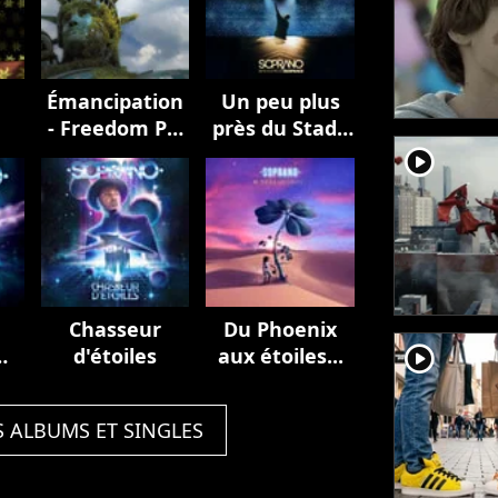
Émancipation
Un peu plus
- Freedom Pt.
près du Stade
II
de France
player2
(Live au Stade
de France,
2023)
Chasseur
Du Phoenix
player2
d'étoiles
aux étoiles...
S ALBUMS ET SINGLES