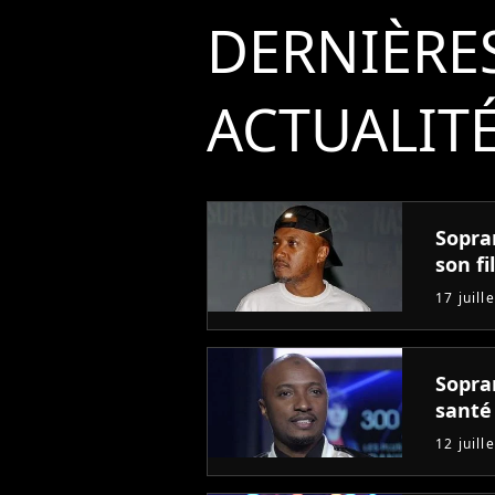
DERNIÈRE
ACTUALIT
Sopra
son fi
17 juill
Sopra
santé
12 juill