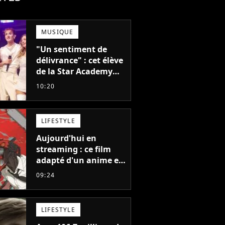
MUSIQUE
"Un sentiment de
délivrance" : cet élève
de la Star Academy
balance après la fin
10:20
de la tournée
LIFESTYLE
Aujourd'hui en
streaming : ce film
adapté d'un anime et
noté 98% est à voir
09:24
absolument... sinon
vous ne comprendrez
plus la série
LIFESTYLE