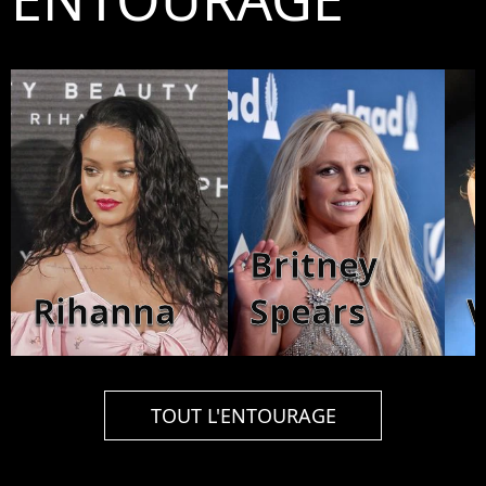
Britney
Rihanna
Spears
V
TOUT L'ENTOURAGE