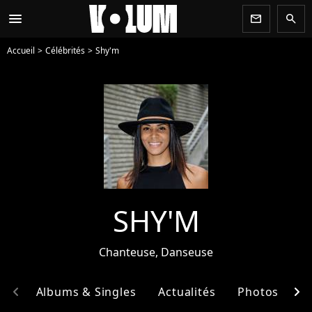
menu
newsletter
search
Accueil
Célébrités
Shy'm
SHY'M
Chanteuse, Danseuse
chevron_left
chevron_right
hie
Albums & Singles
Actualités
Photos
E