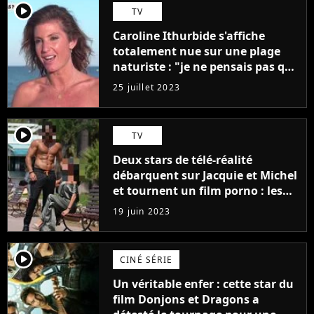
player2
TV
Caroline Ithurbide s'affiche
totalement nue sur une plage
naturiste : "je ne pensais pas que
j'arriverais à le faire..."
25 juillet 2023
player2
TV
Deux stars de télé-réalité
débarquent sur Jacquie et Michel
et tournent un film porno : les
premières images du tournage
19 juin 2023
(exclu)
player2
CINÉ SÉRIE
Un véritable enfer : cette star du
film Donjons et Dragons a