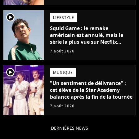
player2
LIFESTYLE
Squid Game : le remake
américain est annulé, mais la
série la plus vue sur Netflix
pourrait avoir une version
7 août 2026
française
player2
MUSIQUE
"Un sentiment de délivrance" :
cet élève de la Star Academy
balance après la fin de la tournée
7 août 2026
DERNIÈRES NEWS