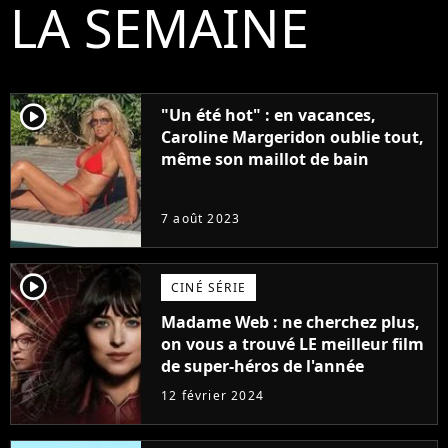
LA SEMAINE
player2
"Un été hot" : en vacances,
Caroline Margeridon oublie tout,
même son maillot de bain
7 août 2023
player2
CINÉ SÉRIE
Madame Web : ne cherchez plus,
on vous a trouvé LE meilleur film
de super-héros de l'année
12 février 2024