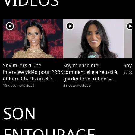
player2
player2
player2
Shy'm lors d'une
Shy'm enceinte :
Shy'
interview vidéo pour PRBK
comment elle a réussi à
23 oct
et Pure Charts où elle
garder le secret de sa
nous parlait de sa
grossesse (Interview)
18 décembre 2021
23 octobre 2020
grossesse surprise.
Maman de son premier
enfant, la star s'est
SON
maintenant confiée à LCI
sur son bébé et sur la
maternité : "C'est
ENTOURAGE
compliqué et fatiguant".