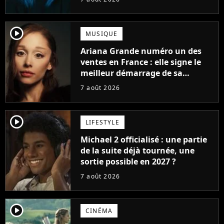
player2
MUSIQUE
Ariana Grande numéro un des
ventes en France : elle signe le
meilleur démarrage de sa
carrière avec son album Petal
7 août 2026
player2
LIFESTYLE
Michael 2 officialisé : une partie
de la suite déjà tournée, une
sortie possible en 2027 ?
7 août 2026
player2
CINÉMA