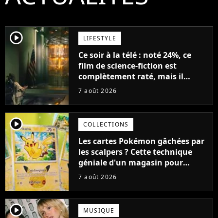
player2
LIFESTYLE
Ce soir à la télé : noté 24%, ce
film de science-fiction est
complètement raté, mais il
aurait pu être encore pire à
7 août 2026
cause de son acteur
player2
COLLECTIONS
Les cartes Pokémon gâchées par
les scalpers ? Cette technique
géniale d'un magasin pour
ruiner les revendeurs
7 août 2026
player2
MUSIQUE