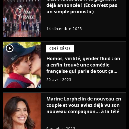
déjà annoncée ! (Et ce n'est pas
un simple pronostic)
14 décembre 2023
player2
CINÉ SÉRIE
Homos, virilité, gender fluid : on
a enfin trouvé une comédie
française qui parle de tout ça
sans être super ringarde
20 avril 2023
Marine Lorphelin de nouveau en
couple et vous aviez déjà vu son
nouveau compagnon... à la télé
9 octobre 2023