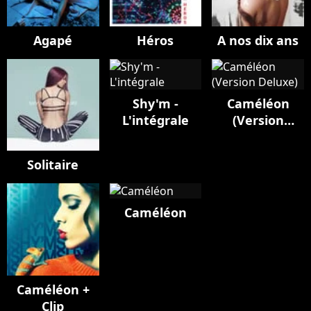
Agapé
Héros
A nos dix ans
Shy'm -
Caméléon
L'intégrale
(Version
Deluxe)
Solitaire
Caméléon
Caméléon +
Clip