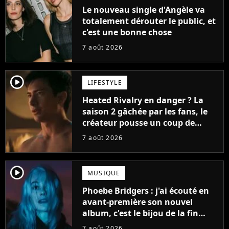
Le nouveau single d'Angèle va
totalement dérouter le public, et
c'est une bonne chose
7 août 2026
player2
LIFESTYLE
Heated Rivalry en danger ? La
saison 2 gâchée par les fans, le
créateur pousse un coup de
gueule
7 août 2026
player2
MUSIQUE
Phoebe Bridgers : j'ai écouté en
avant-première son nouvel
album, c'est le bijou de la fin
d'été
7 août 2026