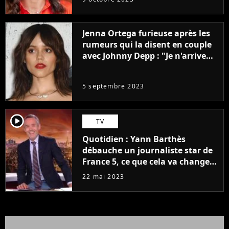
Jenna Ortega furieuse après les
rumeurs qui la disent en couple
avec Johnny Depp : "Je n'arrive
même pas..."
5 septembre 2023
player2
TV
Quotidien : Yann Barthès
débauche un journaliste star de
France 5, ce que cela va changer
à la rentrée
22 mai 2023