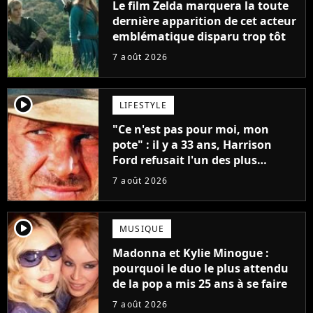
Le film Zelda marquera la toute
dernière apparition de cet acteur
emblématique disparu trop tôt
7 août 2026
player2
LIFESTYLE
"Ce n'est pas pour moi, mon
pote" : il y a 33 ans, Harrison
Ford refusait l'un des plus
grands succès de tous les temps
7 août 2026
player2
MUSIQUE
Madonna et Kylie Minogue :
pourquoi le duo le plus attendu
de la pop a mis 25 ans à se faire
7 août 2026