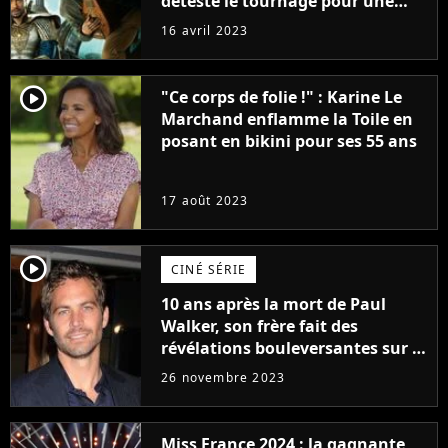
détesté le tournage pour une
raison très spéciale
16 avril 2023
player2
"Ce corps de folie !" : Karine Le
Marchand enflamme la Toile en
posant en bikini pour ses 55 ans
17 août 2023
player2
CINÉ SÉRIE
10 ans après la mort de Paul
Walker, son frère fait des
révélations bouleversantes sur la
réaction des acteurs de Fast and
26 novembre 2023
Furious
Miss France 2024 : la gagnante