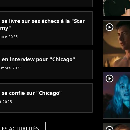
se livre sur ses échecs à la "Star
player2
emy"
mbre 2025
 en interview pour "Chicago"
embre 2025
player2
 se confie sur "Chicago"
et 2025
player2
LES ACTUALITÉS