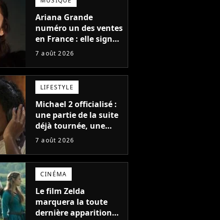
MUSIQUE
Ariana Grande
numéro un des ventes
en France : elle signe
le meilleur démarrage
7 août 2026
de sa carrière avec
son album Petal
LIFESTYLE
Michael 2 officialisé :
une partie de la suite
déjà tournée, une
sortie possible en
7 août 2026
2027 ?
CINÉMA
Le film Zelda
Shy'm est
Jean-Marc Généreux et
Shy'm au photocall
marquera la toute
la
Shy'm au photocall de
la saison 10 de
dernière apparition
 d'un petit
la saison 10 de
l'émission "Danse 