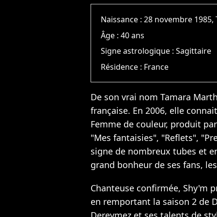
Naissance :
28 novembre 1985, 
Âge :
40 ans
Signe astrologique :
Sagittaire
Résidence :
France
De son vrai nom Tamara Marth
française. En 2006, elle conna
Femme de couleur, produit par
"Mes fantaisies", "Reflets", "P
signe de nombreux tubes et en
grand bonheur de ses fans, les
Chanteuse confirmée, Shy'm pr
en remportant la saison 2 de 
Dereymez et ses talents de sty