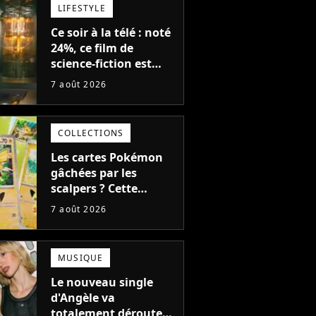
LIFESTYLE
Ce soir à la télé : noté
24%, ce film de
science-fiction est
complètement raté,
7 août 2026
mais il aurait pu être
encore pire à cause de
son acteur
COLLECTIONS
Les cartes Pokémon
gâchées par les
scalpers ? Cette
technique géniale
7 août 2026
d'un magasin pour
ruiner les revendeurs
MUSIQUE
Le nouveau single
d'Angèle va
totalement dérouter