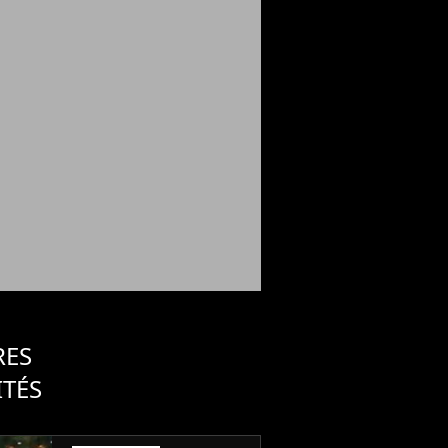
RES
ITÉS