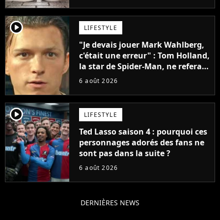
penser
player2
LIFESTYLE
"Je devais jouer Mark Wahlberg,
c'était une erreur" : Tom Holland,
la star de Spider-Man, ne referait
pas ce blockbuster
6 août 2026
player2
LIFESTYLE
Ted Lasso saison 4 : pourquoi ces
personnages adorés des fans ne
sont pas dans la suite ?
6 août 2026
DERNIÈRES NEWS