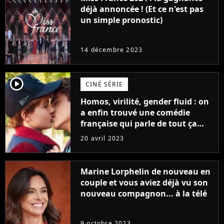
déjà annoncée ! (Et ce n'est pas
un simple pronostic)
14 décembre 2023
player2
CINÉ SÉRIE
Homos, virilité, gender fluid : on
a enfin trouvé une comédie
française qui parle de tout ça
sans être super ringarde
20 avril 2023
Marine Lorphelin de nouveau en
couple et vous aviez déjà vu son
nouveau compagnon... à la télé
9 octobre 2023