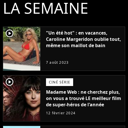
LA SEMAINE
player2
"Un été hot" : en vacances,
Caroline Margeridon oublie tout,
même son maillot de bain
7 août 2023
player2
CINÉ SÉRIE
Madame Web : ne cherchez plus,
on vous a trouvé LE meilleur film
de super-héros de l'année
12 février 2024