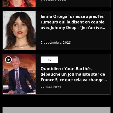
Jenna Ortega furieuse après les
rumeurs qui la disent en couple
avec Johnny Depp : "Je n'arrive
même pas..."
5 septembre 2023
player2
TV
Quotidien : Yann Barthès
débauche un journaliste star de
France 5, ce que cela va changer
à la rentrée
22 mai 2023