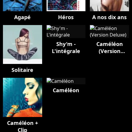
Agapé
Héros
A nos dix ans
Shy'm -
Caméléon
L'intégrale
(Version
Deluxe)
Solitaire
Caméléon
Caméléon +
Clip