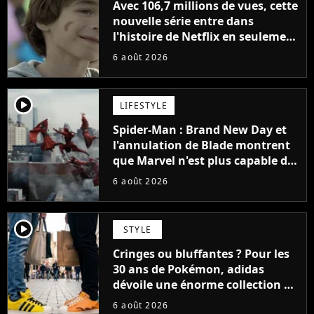
Avec 106,7 millions de vues, cette
nouvelle série entre dans
l'histoire de Netflix en seulement
48 jours
6 août 2026
player2
LIFESTYLE
Spider-Man : Brand New Day et
l'annulation de Blade montrent
que Marvel n'est plus capable de
faire quoi que ce soit de simple
6 août 2026
player2
STYLE
Cringes ou bluffantes ? Pour les
30 ans de Pokémon, adidas
dévoile une énorme collection de
sneakers et je ne sais pas quoi en
6 août 2026