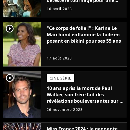
détesté le tournage pour une
raison très spéciale
16 avril 2023
player2
"Ce corps de folie !" : Karine Le
Marchand enflamme la Toile en
posant en bikini pour ses 55 ans
17 août 2023
player2
CINÉ SÉRIE
10 ans après la mort de Paul
Walker, son frère fait des
révélations bouleversantes sur la
réaction des acteurs de Fast and
26 novembre 2023
Furious
Miss France 2024 : la gagnante