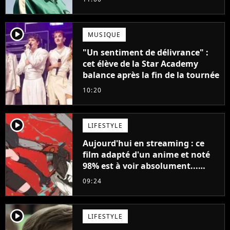
française
player2
MUSIQUE
"Un sentiment de délivrance" :
cet élève de la Star Academy
balance après la fin de la tournée
10:20
player2
LIFESTYLE
Aujourd'hui en streaming : ce
film adapté d'un anime et noté
98% est à voir absolument...
sinon vous ne comprendrez plus
09:24
la série
player2
LIFESTYLE