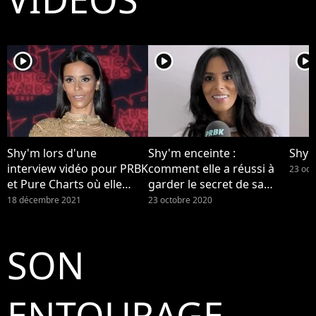
player2
player2
player2
Shy'm lors d'une
Shy'm enceinte :
Shy'
interview vidéo pour PRBK
comment elle a réussi à
23 oct
et Pure Charts où elle
garder le secret de sa
nous parlait de sa
grossesse (Interview)
18 décembre 2021
23 octobre 2020
grossesse surprise.
Maman de son premier
enfant, la star s'est
SON
maintenant confiée à LCI
sur son bébé et sur la
maternité : "C'est
ENTOURAGE
compliqué et fatiguant".