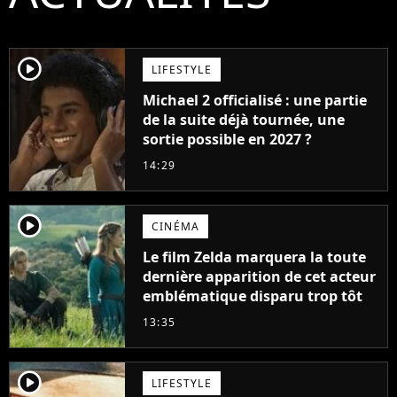
player2
LIFESTYLE
Michael 2 officialisé : une partie
de la suite déjà tournée, une
sortie possible en 2027 ?
14:29
player2
CINÉMA
Le film Zelda marquera la toute
dernière apparition de cet acteur
emblématique disparu trop tôt
13:35
player2
LIFESTYLE