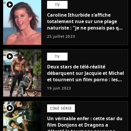
player2
TV
Caroline Ithurbide s'affiche
totalement nue sur une plage
naturiste : "je ne pensais pas que
j'arriverais à le faire..."
25 juillet 2023
player2
TV
Deux stars de télé-réalité
débarquent sur Jacquie et Michel
et tournent un film porno : les
premières images du tournage
19 juin 2023
(exclu)
player2
CINÉ SÉRIE
Un véritable enfer : cette star du
film Donjons et Dragons a