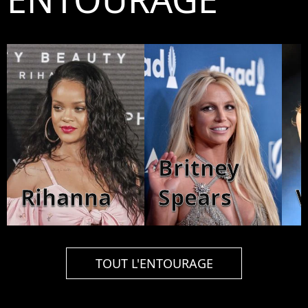
Britney
Rihanna
Spears
V
TOUT L'ENTOURAGE