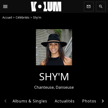
menu
newsletter
search
Accueil
Célébrités
Shy'm
SHY'M
Chanteuse, Danseuse
chevron_left
chevron_right
hie
Albums & Singles
Actualités
Photos
E