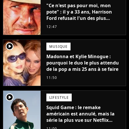
"Ce n'est pas pour moi, mon
pote" : il y a 33 ans, Harrison
Ford refusait l'un des plus
grands succès de tous les temps
12:47
player2
MUSIQUE
Madonna et Kylie Minogue :
pourquoi le duo le plus attendu
de la pop a mis 25 ans à se faire
11:50
player2
LIFESTYLE
Squid Game : le remake
américain est annulé, mais la
série la plus vue sur Netflix
pourrait avoir une version
11:00