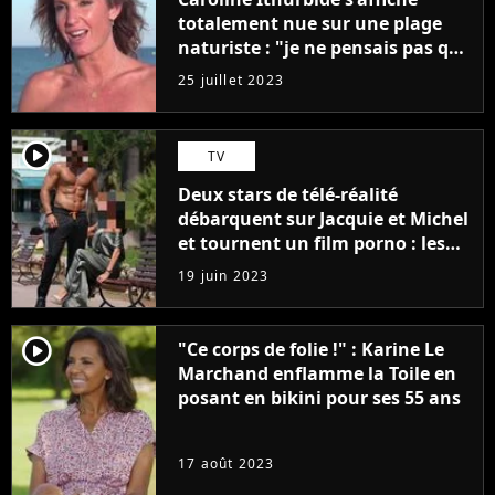
totalement nue sur une plage
naturiste : "je ne pensais pas que
j'arriverais à le faire..."
25 juillet 2023
player2
TV
Deux stars de télé-réalité
débarquent sur Jacquie et Michel
et tournent un film porno : les
premières images du tournage
19 juin 2023
(exclu)
player2
"Ce corps de folie !" : Karine Le
Marchand enflamme la Toile en
posant en bikini pour ses 55 ans
17 août 2023