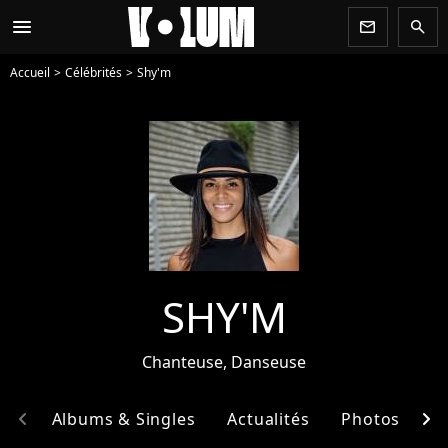
menu
newsletter
search
Accueil
Célébrités
Shy'm
SHY'M
Chanteuse, Danseuse
chevron_left
chevron_right
hie
Albums & Singles
Actualités
Photos
E