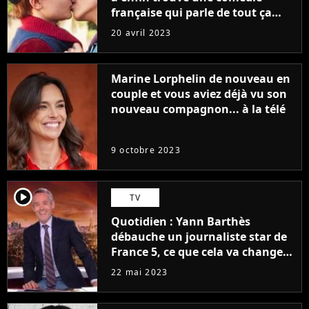
française qui parle de tout ça
sans être super ringarde
20 avril 2023
Marine Lorphelin de nouveau en
couple et vous aviez déjà vu son
nouveau compagnon... à la télé
9 octobre 2023
player2
TV
Quotidien : Yann Barthès
débauche un journaliste star de
France 5, ce que cela va changer
à la rentrée
22 mai 2023