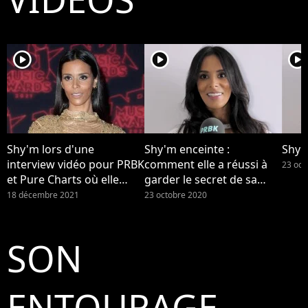
player2
player2
player2
Shy'm lors d'une
Shy'm enceinte :
Shy'
interview vidéo pour PRBK
comment elle a réussi à
23 oct
et Pure Charts où elle
garder le secret de sa
nous parlait de sa
grossesse (Interview)
18 décembre 2021
23 octobre 2020
grossesse surprise.
Maman de son premier
enfant, la star s'est
SON
maintenant confiée à LCI
sur son bébé et sur la
maternité : "C'est
ENTOURAGE
compliqué et fatiguant".