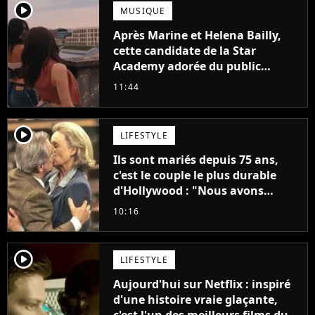
player2
MUSIQUE
Après Marine et Helena Bailly,
cette candidate de la Star
Academy adorée du public
annonce son premier album,
11:44
"C'est tellement puissant"
player2
LIFESTYLE
Ils sont mariés depuis 75 ans,
c'est le couple le plus durable
d'Hollywood : "Nous avons
avancé jour après jour, et les
10:16
jours se sont transformés en
décennies"
player2
LIFESTYLE
Aujourd'hui sur Netflix : inspiré
d'une histoire vraie glaçante,