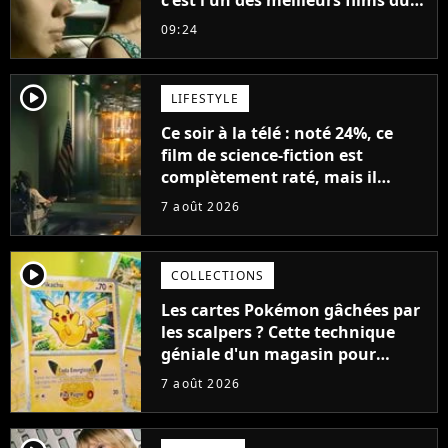
c'est l'un des meilleurs films du
21ème siècle
09:24
player2
LIFESTYLE
Ce soir à la télé : noté 24%, ce
film de science-fiction est
complètement raté, mais il
aurait pu être encore pire à
7 août 2026
cause de son acteur
player2
COLLECTIONS
Les cartes Pokémon gâchées par
les scalpers ? Cette technique
géniale d'un magasin pour
ruiner les revendeurs
7 août 2026