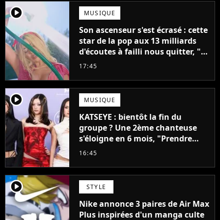
player2
MUSIQUE
Son ascenseur s'est écrasé : cette
star de la pop aux 13 milliards
d'écoutes à failli nous quitter, "Je
pensais ne plus jamais chanter"
17:45
player2
MUSIQUE
KATSEYE : bientôt la fin du
groupe ? Une 2ème chanteuse
s'éloigne en 6 mois, "Prendre
cette décision n’a pas été facile"
16:45
player2
STYLE
Nike annonce 3 paires de Air Max
Plus inspirées d'un manga culte