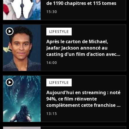
de 1190 chapitres et 115 tomes
15:30
player2
LIFESTYLE
Après le carton de Michael,
Jaafar Jackson annoncé au
casting d'un film d'action avec
Will Smith
14:00
player2
LIFESTYLE
Aujourd'hui en streaming : noté
94%, ce film réinvente
complètement cette franchise de
science-fiction vieille de 40 ans
13:15