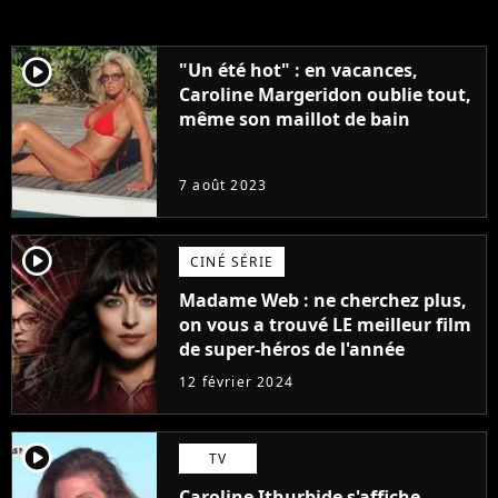
player2
"Un été hot" : en vacances,
Caroline Margeridon oublie tout,
même son maillot de bain
7 août 2023
player2
CINÉ SÉRIE
Madame Web : ne cherchez plus,
on vous a trouvé LE meilleur film
de super-héros de l'année
12 février 2024
player2
TV
Caroline Ithurbide s'affiche