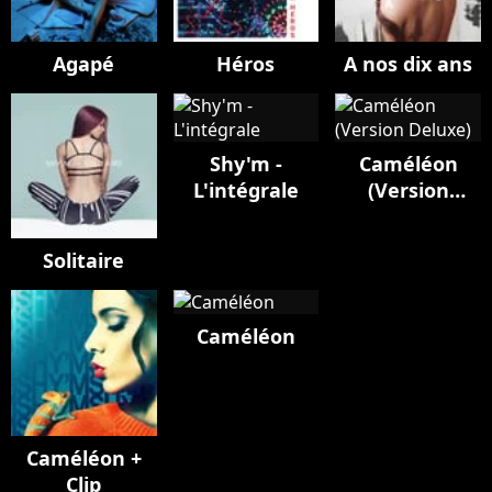
Agapé
Héros
A nos dix ans
Shy'm -
Caméléon
L'intégrale
(Version
Deluxe)
Solitaire
Caméléon
Caméléon +
Clip