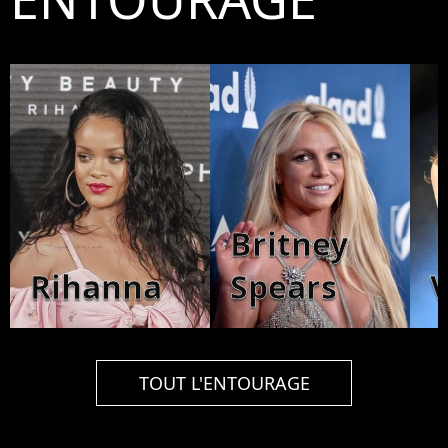
Britney
Rihanna
Spears
V
TOUT L'ENTOURAGE