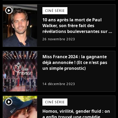
player2
CINÉ SÉRIE
10 ans après la mort de Paul
Walker, son frère fait des
révélations bouleversantes sur la
réaction des acteurs de Fast and
26 novembre 2023
Furious
Miss France 2024 : la gagnante
déjà annoncée ! (Et ce n'est pas
un simple pronostic)
14 décembre 2023
player2
CINÉ SÉRIE
Homos, virilité, gender fluid : on
a enfin trouvé une comédie