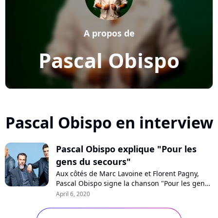
A propos de
Pascal Obispo
Pascal Obispo en interview
Pascal Obispo explique "Pour les
gens du secours"
Aux côtés de Marc Lavoine et Florent Pagny,
Pascal Obispo signe la chanson "Pour les gens
du secours", dédiée aux héros du quotidien qui
April 6, 2020
luttent contre le coronavirus. Joint par
téléphone, le chanteur nous explique la