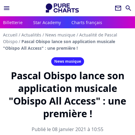
menu
newsletter
search
Billetterie
Star Academy
Charts français
Accueil
/
Actualités
/
News musique
/
Actualité de Pascal
Obispo
/
Pascal Obispo lance son application musicale
"Obispo All Access" : une première !
News musique
Pascal Obispo lance son
application musicale
"Obispo All Access" : une
première !
Publié le 08 janvier 2021 à 10:55