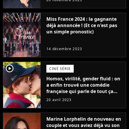
Furious
Miss France 2024 : la gagnante
déjà annoncée ! (Et ce n'est pas
un simple pronostic)
14 décembre 2023
player2
CINÉ SÉRIE
Homos, virilité, gender fluid : on
a enfin trouvé une comédie
française qui parle de tout ça
sans être super ringarde
20 avril 2023
Marine Lorphelin de nouveau en
couple et vous aviez déjà vu son