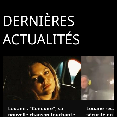
DERNIÈRES
ACTUALITÉS
Louane : "Conduire", sa
Louane reca
nouvelle chanson touchante
sécurité en p