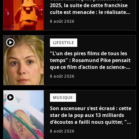
2025, la suite de cette franchise
culte est menacée : le réalisateur
claque la porte pour "différends
8 août 2026
créatifs"
player2
LIFESTYLE
"L'un des pires films de tous les
temps" : Rosamund Pike pensait
que ce film d'action de science-
fiction avec Dwayne Johnson
8 août 2026
mettrait fin à sa carrière
player2
MUSIQUE
Son ascenseur s'est écrasé : cette
star de la pop aux 13 milliards
d'écoutes a failli nous quitter, "Je
pensais ne plus jamais chanter"
8 août 2026