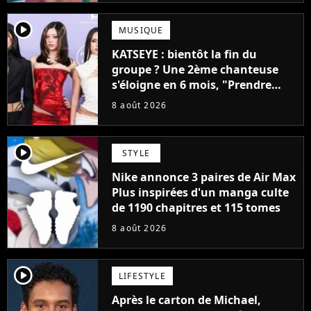
player2
MUSIQUE
KATSEYE : bientôt la fin du
groupe ? Une 2ème chanteuse
s'éloigne en 6 mois, "Prendre
cette décision n’a pas été facile"
8 août 2026
player2
STYLE
Nike annonce 3 paires de Air Max
Plus inspirées d'un manga culte
de 1190 chapitres et 115 tomes
8 août 2026
player2
LIFESTYLE
Après le carton de Michael,