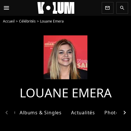
menu
newsletter
search
Accueil
Célébrités
Louane Emera
LOUANE EMERA
chevron_left
chevron_right
phie
Albums & Singles
Actualités
Photos