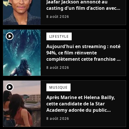
Jaafar Jackson annoncé au
casting d'un film d'action avec
Will Smith
8 août 2026
player2
LIFESTYLE
Aujourd'hui en streaming : noté
94%, ce film réinvente
complètement cette franchise de
science-fiction vieille de 40 ans
8 août 2026
player2
MUSIQUE
Après Marine et Helena Bailly,
cette candidate de la Star
Academy adorée du public
annonce son premier album,
8 août 2026
"C'est tellement puissant"