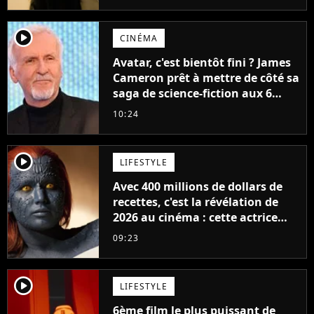
player2
CINÉMA
Avatar, c'est bientôt fini ? James
Cameron prêt à mettre de côté sa
saga de science-fiction aux 6
milliards de recettes
10:24
player2
LIFESTYLE
Avec 400 millions de dollars de
recettes, c'est la révélation de
2026 au cinéma : cette actrice
adorée prête à remplacer
09:23
Jennifer Lawrence chez Marvel
player2
LIFESTYLE
6ème film le plus puissant de