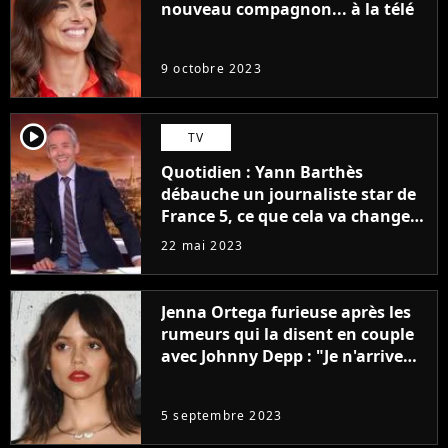
nouveau compagnon... à la télé
9 octobre 2023
player2
TV
Quotidien : Yann Barthès
débauche un journaliste star de
France 5, ce que cela va changer
à la rentrée
22 mai 2023
Jenna Ortega furieuse après les
rumeurs qui la disent en couple
avec Johnny Depp : "Je n'arrive
même pas..."
5 septembre 2023