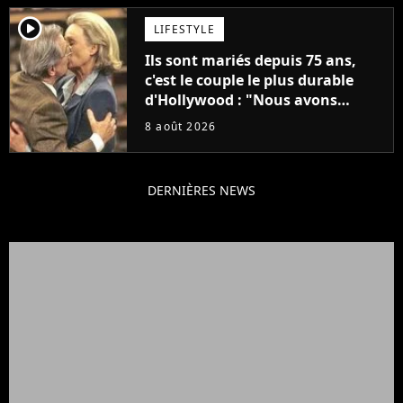
player2
LIFESTYLE
Ils sont mariés depuis 75 ans,
c'est le couple le plus durable
d'Hollywood : "Nous avons
avancé jour après jour, et les
8 août 2026
jours se sont transformés en
décennies"
DERNIÈRES NEWS