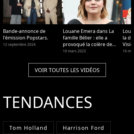
Bande-annonce de
Louane Emera dans La
Loua
l'émission Popstars.
famille Bélier : elle a
la di
provoqué la colère de
Visio
12 septembre 2024
Michel Sardou
ou fa
10 mars 2023
16 mai
para
VOIR TOUTES LES VIDÉOS
TENDANCES
Tom Holland
Harrison Ford