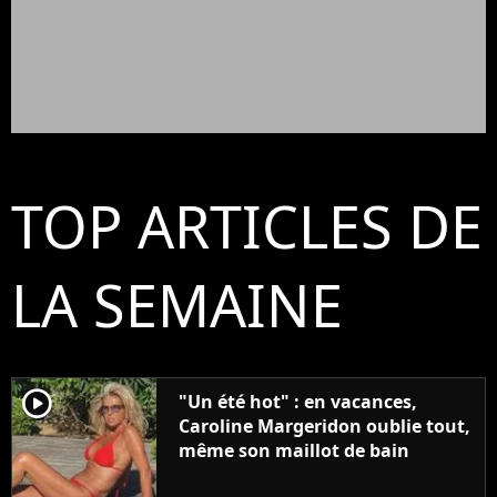
TOP ARTICLES DE
LA SEMAINE
player2
"Un été hot" : en vacances,
Caroline Margeridon oublie tout,
même son maillot de bain