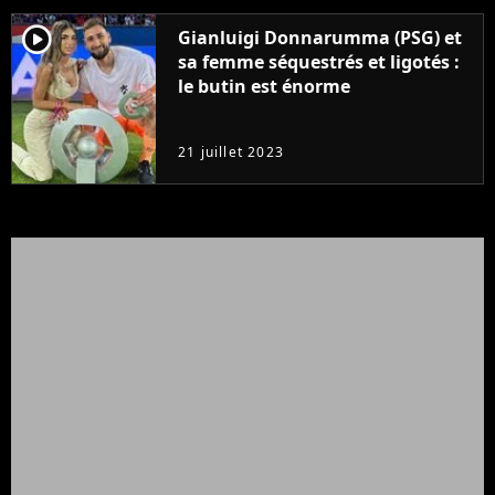
player2
Gianluigi Donnarumma (PSG) et
sa femme séquestrés et ligotés :
le butin est énorme
21 juillet 2023