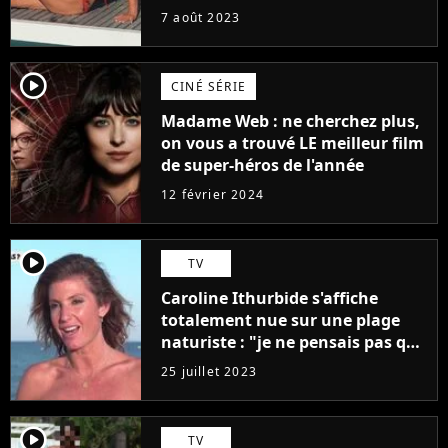
7 août 2023
player2
CINÉ SÉRIE
Madame Web : ne cherchez plus,
on vous a trouvé LE meilleur film
de super-héros de l'année
12 février 2024
player2
TV
Caroline Ithurbide s'affiche
totalement nue sur une plage
naturiste : "je ne pensais pas que
j'arriverais à le faire..."
25 juillet 2023
player2
TV