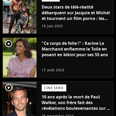
Deux stars de télé-réalité
débarquent sur Jacquie et Michel
et tournent un film porno : les
premières images du tournage
19 juin 2023
(exclu)
player2
"Ce corps de folie !" : Karine Le
Marchand enflamme la Toile en
posant en bikini pour ses 55 ans
17 août 2023
player2
CINÉ SÉRIE
10 ans après la mort de Paul
Walker, son frère fait des
révélations bouleversantes sur la
réaction des acteurs de Fast and
26 novembre 2023