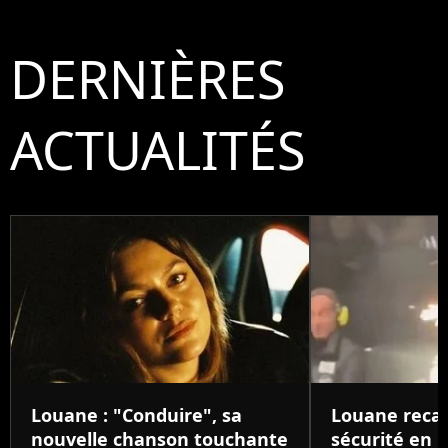
DERNIÈRES
ACTUALITÉS
Louane : "Conduire", sa
Louane reca
nouvelle chanson touchante
sécurité en p