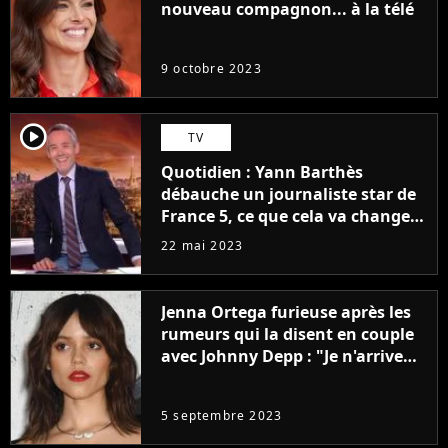
nouveau compagnon... à la télé
9 octobre 2023
player2
TV
Quotidien : Yann Barthès
débauche un journaliste star de
France 5, ce que cela va changer
à la rentrée
22 mai 2023
Jenna Ortega furieuse après les
rumeurs qui la disent en couple
avec Johnny Depp : "Je n'arrive
même pas..."
5 septembre 2023