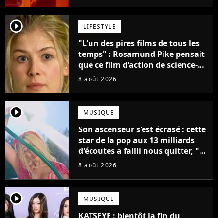
créatifs"
player2
LIFESTYLE
"L'un des pires films de tous les
temps" : Rosamund Pike pensait
que ce film d'action de science-
fiction avec Dwayne Johnson
8 août 2026
mettrait fin à sa carrière
player2
MUSIQUE
Son ascenseur s'est écrasé : cette
star de la pop aux 13 milliards
d'écoutes a failli nous quitter, "Je
pensais ne plus jamais chanter"
8 août 2026
player2
MUSIQUE
KATSEYE : bientôt la fin du