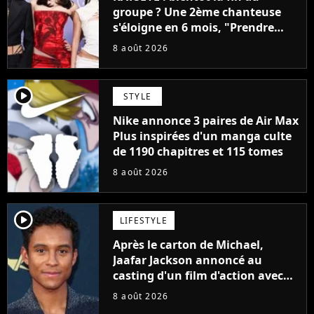
groupe ? Une 2ème chanteuse
s'éloigne en 6 mois, "Prendre
cette décision n’a pas été facile"
8 août 2026
player2
STYLE
Nike annonce 3 paires de Air Max
Plus inspirées d'un manga culte
de 1190 chapitres et 115 tomes
8 août 2026
player2
LIFESTYLE
Après le carton de Michael,
Jaafar Jackson annoncé au
casting d'un film d'action avec
Will Smith
8 août 2026