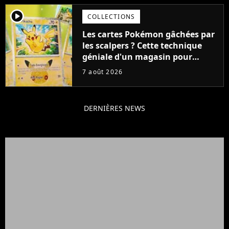
player2
COLLECTIONS
Les cartes Pokémon gâchées par
les scalpers ? Cette technique
géniale d'un magasin pour
ruiner les revendeurs
7 août 2026
DERNIÈRES NEWS