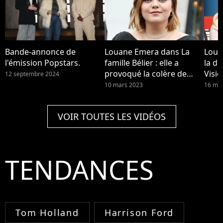
Bande-annonce de
Louane Emera dans La
Loua
l'émission Popstars.
famille Bélier : elle a
la di
provoqué la colère de
Visio
12 septembre 2024
Michel Sardou
ou fa
10 mars 2023
16 mai
para
VOIR TOUTES LES VIDÉOS
TENDANCES
Tom Holland
Harrison Ford