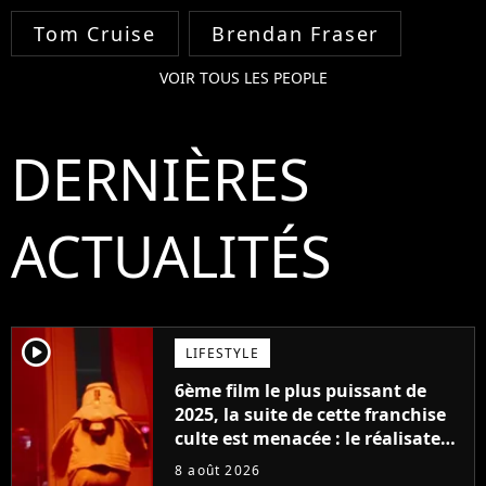
Tom Cruise
Brendan Fraser
VOIR TOUS LES PEOPLE
DERNIÈRES
ACTUALITÉS
player2
LIFESTYLE
6ème film le plus puissant de
2025, la suite de cette franchise
culte est menacée : le réalisateur
claque la porte pour "différends
8 août 2026