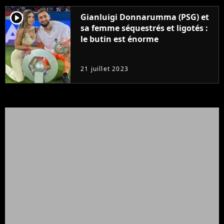
player2
Gianluigi Donnarumma (PSG) et
sa femme séquestrés et ligotés :
le butin est énorme
21 juillet 2023