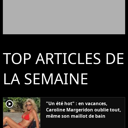
TOP ARTICLES DE
LA SEMAINE
player2
"Un été hot" : en vacances,
Caroline Margeridon oublie tout,
même son maillot de bain