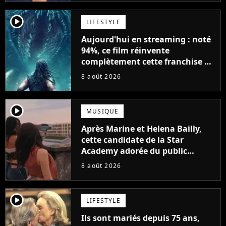
player2
LIFESTYLE
Aujourd'hui en streaming : noté
94%, ce film réinvente
complètement cette franchise de
science-fiction vieille de 40 ans
8 août 2026
player2
MUSIQUE
Après Marine et Helena Bailly,
cette candidate de la Star
Academy adorée du public
annonce son premier album,
8 août 2026
"C'est tellement puissant"
player2
LIFESTYLE
Ils sont mariés depuis 75 ans,