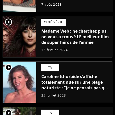
7 août 2023
player2
CINÉ SÉRIE
Madame Web : ne cherchez plus,
on vous a trouvé LE meilleur film
de super-héros de l'année
12 février 2024
player2
TV
Caroline Ithurbide s'affiche
totalement nue sur une plage
naturiste : "je ne pensais pas que
j'arriverais à le faire..."
25 juillet 2023
player2
TV