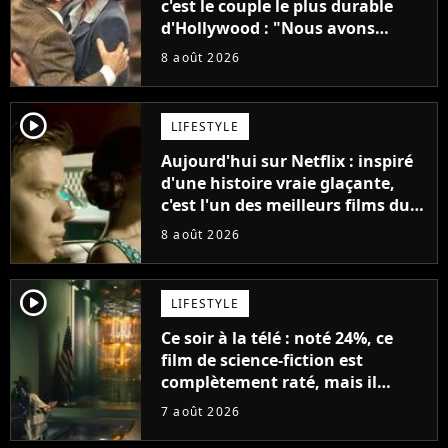
c'est le couple le plus durable
d'Hollywood : "Nous avons
avancé jour après jour, et les
8 août 2026
jours se sont transformés en
décennies"
player2
LIFESTYLE
Aujourd'hui sur Netflix : inspiré
d'une histoire vraie glaçante,
c'est l'un des meilleurs films du
21ème siècle
8 août 2026
player2
LIFESTYLE
Ce soir à la télé : noté 24%, ce
film de science-fiction est
complètement raté, mais il
aurait pu être encore pire à
7 août 2026
cause de son acteur