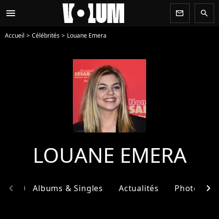
menu
newsletter
search
Accueil
Célébrités
Louane Emera
LOUANE EMERA
chevron_left
chevron_right
phie
Albums & Singles
Actualités
Photos