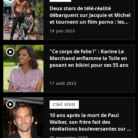
Deux stars de télé-réalité
débarquent sur Jacquie et Michel
et tournent un film porno : les
premières images du tournage
19 juin 2023
(exclu)
player2
"Ce corps de folie !" : Karine Le
Marchand enflamme la Toile en
posant en bikini pour ses 55 ans
17 août 2023
player2
CINÉ SÉRIE
10 ans après la mort de Paul
Walker, son frère fait des
révélations bouleversantes sur la
réaction des acteurs de Fast and
26 novembre 2023