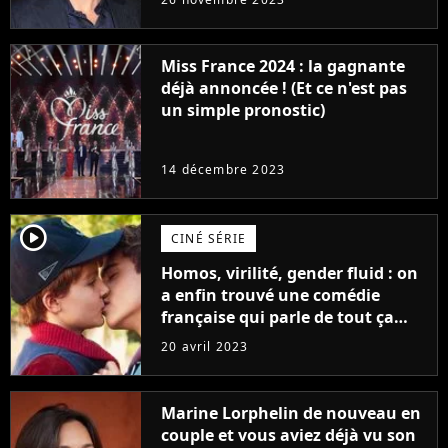
Furious
Miss France 2024 : la gagnante
déjà annoncée ! (Et ce n'est pas
un simple pronostic)
14 décembre 2023
player2
CINÉ SÉRIE
Homos, virilité, gender fluid : on
a enfin trouvé une comédie
française qui parle de tout ça
sans être super ringarde
20 avril 2023
Marine Lorphelin de nouveau en
couple et vous aviez déjà vu son