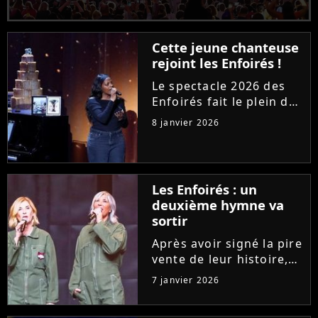
Cette jeune chanteuse
rejoint les Enfoirés !
Le spectacle 2026 des
Enfoirés fait le plein de
recrues. Après Helena
8 janvier 2026
ou Marine, une jeune
artiste de la chanson
française est fière
d'annoncer son arrivée
Les Enfoirés : un
dans la troupe.
deuxième hymne va
Découvrez...
sortir
Après avoir signé la pire
vente de leur histoire,
Les Enfoirés se
7 janvier 2026
réinventent pour leur
spectacle 2026 avec