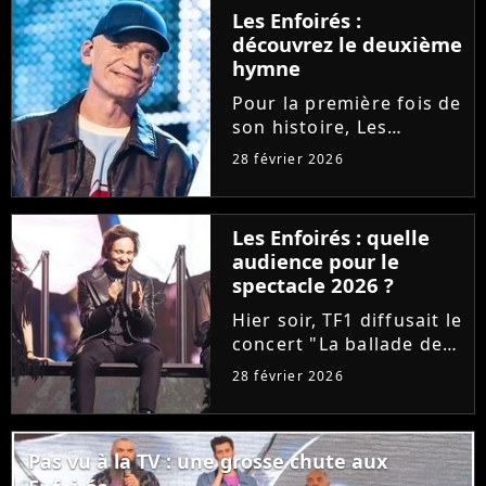
désormais se procurer
Les Enfoirés :
le CD/DVD au profit des
découvrez le deuxième
Restos du Coeur, ce
hymne
célèbre...
Pour la première fois de
son histoire, Les
Enfoirés ont le droit à
28 février 2026
deux hymnes en une
année. Après "Tout se
casse" par Santa,
Les Enfoirés : quelle
découvrez la chanson
audience pour le
"L'île aux trésors",
spectacle 2026 ?
signée Gaëtan...
Hier soir, TF1 diffusait le
concert "La ballade des
Enfoirés". Après une
28 février 2026
édition 2025 décevante,
la troupe a-t-elle signé
un succès d'audience ?
Pas vu à la TV : une grosse chute aux
Tous les chiffres sur