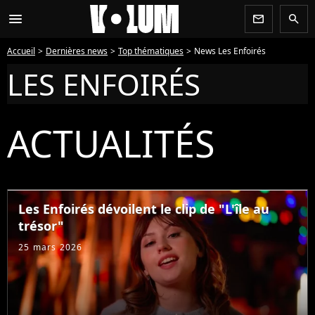
menu
newsletter
search
Accueil
Dernières news
Top thématiques
News Les Enfoirés
LES ENFOIRÉS
ACTUALITÉS
Les Enfoirés dévoilent le clip de "L'île au
trésor"
25 mars 2026