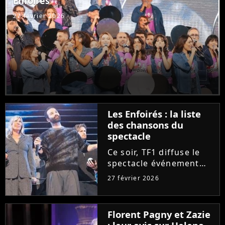
Enfoirés
Purecharts !
27 février 2026
Les Enfoirés : la liste
des chansons du
spectacle
Ce soir, TF1 diffuse le
spectacle événement
des Enfoirés. Quels
27 février 2026
tubes d'hier et
d'aujourd'hui seront au
programme du concert
Florent Pagny et Zazie
? Découvrez la liste des