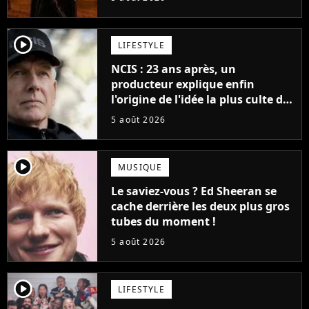
cinéma
player2
LIFESTYLE
NCIS : 23 ans après, un
producteur explique enfin
l'origine de l'idée la plus culte de
la série (et on ne parle pas du
5 août 2026
bateau)
player2
MUSIQUE
Le saviez-vous ? Ed Sheeran se
cache derrière les deux plus gros
tubes du moment !
5 août 2026
player2
LIFESTYLE