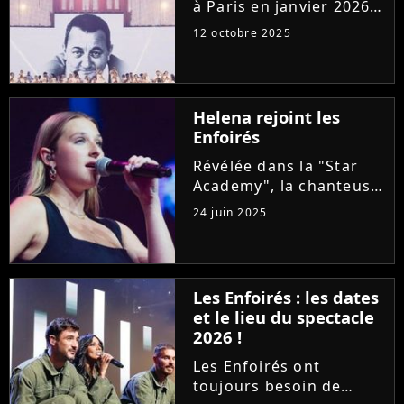
à Paris en janvier 2026
pour sept concerts à
12 octobre 2025
l'Accor Arena au profit
des Restos du coeur.
Alors que la mise en
vente est imminente,
Helena rejoint les
voici le prix des places...
Enfoirés
Révélée dans la "Star
Academy", la chanteuse
Helena rencontre un
24 juin 2025
succès important avec
son premier album
"Hélé". Alors qu'elle
sillonne les routes avec
Les Enfoirés : les dates
sa tournée, la
et le lieu du spectacle
chanteuse a accepté...
2026 !
Les Enfoirés ont
toujours besoin de