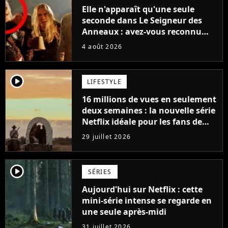
Elle n'apparaît qu'une seule
seconde dans Le Seigneur des
Anneaux : avez-vous reconnu
cette légende du cinéma dans la
4 août 2026
saga ?
player2
LIFESTYLE
16 millions de vues en seulement
deux semaines : la nouvelle série
Netflix idéale pour les fans de
Yellowstone
29 juillet 2026
player2
SÉRIES
Aujourd'hui sur Netflix : cette
mini-série intense se regarde en
une seule après-midi
31 juillet 2026