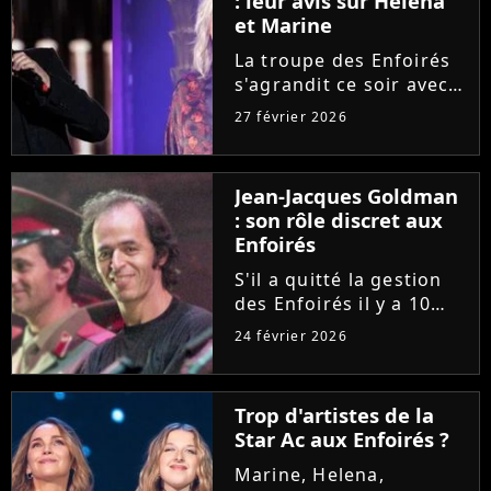
: leur avis sur Helena
chansons !
et Marine
La troupe des Enfoirés
s'agrandit ce soir avec
notamment l'arrivée de
27 février 2026
Helena et Marine. Une
nouvelle génération qui
inspire Florent Pagny et
Jean-Jacques Goldman
Zazie, qui livrent leur
: son rôle discret aux
avis sur les deux...
Enfoirés
S'il a quitté la gestion
des Enfoirés il y a 10
ans, Jean-Jacques
24 février 2026
Goldman conserve dans
l'ombre un rôle
essentiel au sein de la
Trop d'artistes de la
troupe. Patrick Bruel et
Star Ac aux Enfoirés ?
Anne Marcassus
témoignent de...
Marine, Helena,