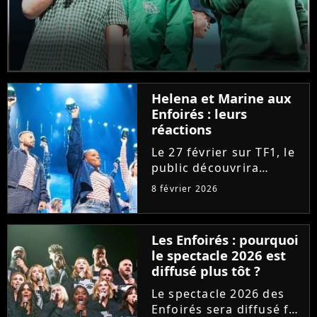
Helena et Marine aux
Enfoirés : leurs
réactions
Le 27 février sur TF1, le
public découvrira
Marine et Helena faire
8 février 2026
leurs premiers pas aux
Enfoirés. "Fières", les
deux chanteuses de la
Les Enfoirés : pourquoi
"Star Academy" se
le spectacle 2026 est
confient sur leur
diffusé plus tôt ?
arrivée...
Le spectacle 2026 des
Enfoirés sera diffusé fin