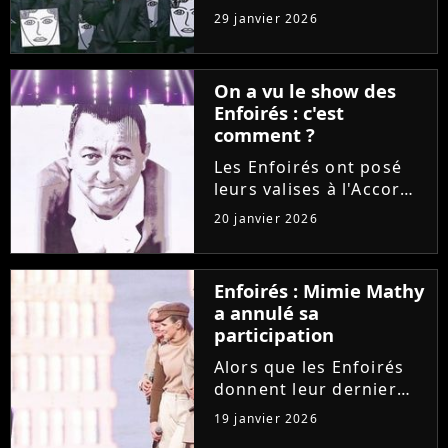
février sur TF1, et non
29 janvier 2026
pas début mars comme
d'habitude. Un décalage
provoqué par un
On a vu le show des
énorme casse-tête dans
Enfoirés : c'est
la grille des
comment ?
programmes......
Les Enfoirés ont posé
leurs valises à l'Accor
Arena pour présenter
20 janvier 2026
durant sept concerts le
spectacle "La ballade
des Enfoirés", dont les
Enfoirés : Mimie Mathy
bénéfices iront aux
a annulé sa
Restos du Coeur. Entre...
participation
Alors que les Enfoirés
donnent leur dernier
concert ce soir à Paris,
19 janvier 2026
le public est déçu de ne