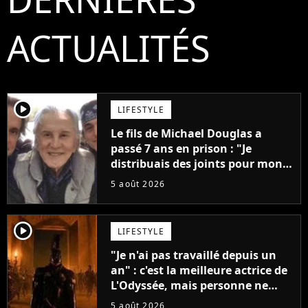
ACTUALITÉS
player2
LIFESTYLE
Le fils de Michael Douglas a
passé 7 ans en prison : "Je
distribuais des joints pour mon
père"
5 août 2026
player2
LIFESTYLE
"Je n'ai pas travaillé depuis un
an" : c'est la meilleure actrice de
L'Odyssée, mais personne ne
veut lui donner de rôle au
5 août 2026