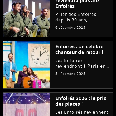
reviendra plus aux
Enfoirés
Pilier des Enfoirés
depuis 30 ans,
Catherine Lara ne
6 décembre 2025
souhaite plus participer
aux concerts de la
troupe. Invitée sur RTL,
Enfoirés : un célèbre
l'icône des années 80
chanteur de retour !
déplore l'évolution du
spectacle et...
Les Enfoirés
reviendront à Paris en
janvier pour leurs
5 décembre 2025
traditionnels concerts
au profit des Restos du
Coeur. Si Florent Pagny
et Helena seront de la
Enfoirés 2026 : le prix
partie, un pilier de la
des places !
troupe...
Les Enfoirés reviennent