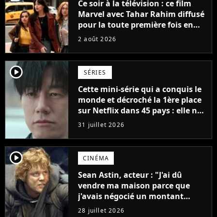
Ce soir à la télévision : ce film
Marvel avec Tahar Rahim diffusé
pour la toute première fois en
France
2 août 2026
player2
SÉRIES
Cette mini-série qui a conquis le
monde et décroché la 1ère place
sur Netflix dans 45 pays : elle ne
compte que 10 épisodes et c'est
31 juillet 2026
un phénomène mondial
player2
CINÉMA
Sean Astin, acteur : "J'ai dû
vendre ma maison parce que
j'avais négocié un montant
beaucoup trop bas pour Le
28 juillet 2026