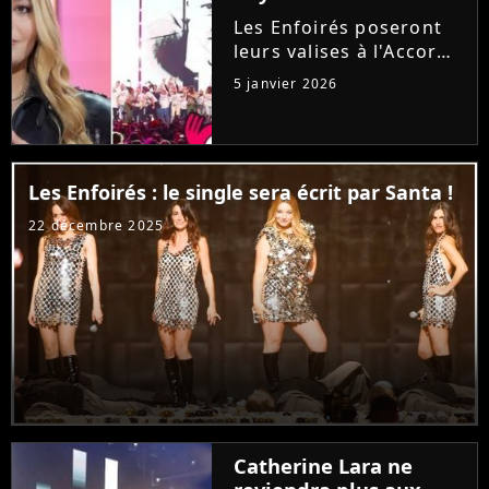
révélée...
Les Enfoirés poseront
leurs valises à l'Accor
Arena de Paris du 13 au
5 janvier 2026
19 janvier prochain
pour leur nouveau
spectacle. Alors que
Marine et Helena de la
Les Enfoirés : le single sera écrit par Santa !
"Star Ac" rejoignent la
troupe,...
22 décembre 2025
Catherine Lara ne