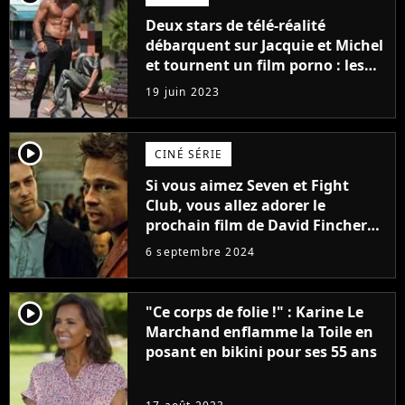
Deux stars de télé-réalité
débarquent sur Jacquie et Michel
et tournent un film porno : les
premières images du tournage
19 juin 2023
(exclu)
player2
CINÉ SÉRIE
Si vous aimez Seven et Fight
Club, vous allez adorer le
prochain film de David Fincher
avec lequel il se réinvente
6 septembre 2024
complètement
player2
"Ce corps de folie !" : Karine Le
Marchand enflamme la Toile en
posant en bikini pour ses 55 ans