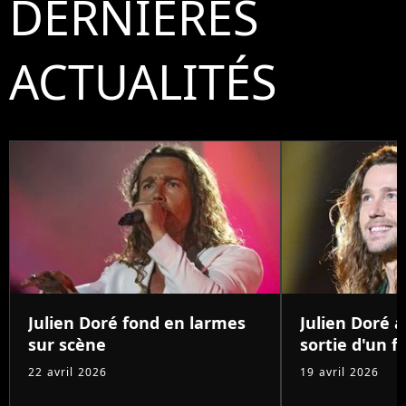
DERNIÈRES
ACTUALITÉS
Julien Doré fond en larmes
Julien Doré 
sur scène
sortie d'un 
22 avril 2026
19 avril 2026