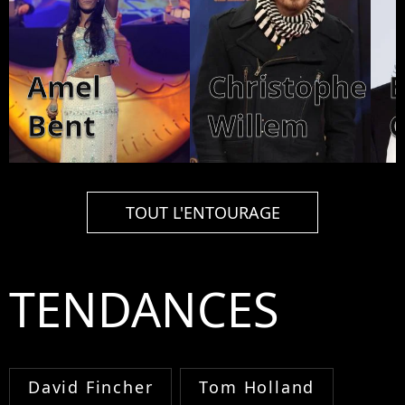
Amel
Christophe
Bent
Willem
C
TOUT L'ENTOURAGE
TENDANCES
David Fincher
Tom Holland