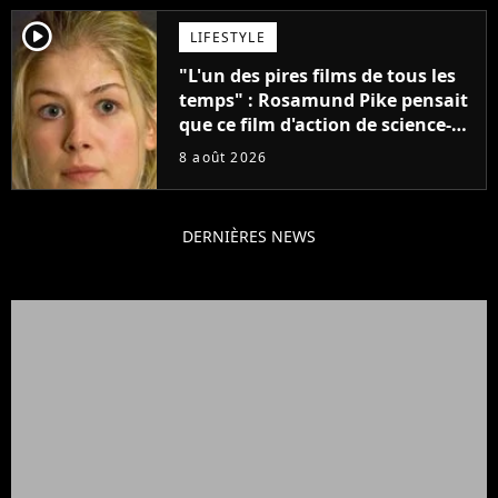
player2
LIFESTYLE
"L'un des pires films de tous les
temps" : Rosamund Pike pensait
que ce film d'action de science-
fiction avec Dwayne Johnson
8 août 2026
mettrait fin à sa carrière
DERNIÈRES NEWS