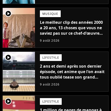
player2
MUSIQUE
Le meilleur clip des années 2000
a 20 ans, 13 choses que vous ne
saviez pas sur ce chef-d'œuvre
qui a révolutionné YouTube
9 août 2026
player2
LIFESTYLE
2 ans et demi après son dernier
épisode, cet anime que l'on avait
tous oublié tease son grand
retour
9 août 2026
player2
LIFESTYLE
1 million de pages de mangas à