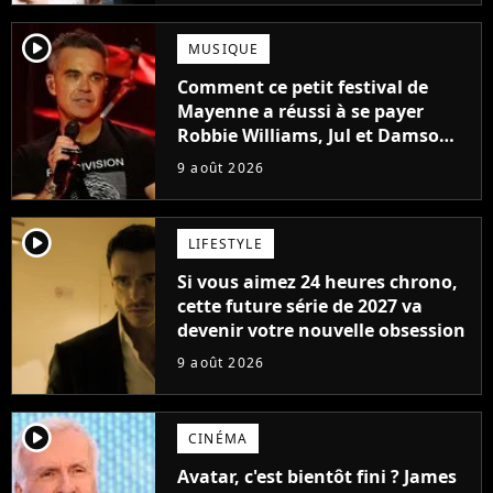
player2
MUSIQUE
Comment ce petit festival de
Mayenne a réussi à se payer
Robbie Williams, Jul et Damso
cette année ?
9 août 2026
player2
LIFESTYLE
Si vous aimez 24 heures chrono,
cette future série de 2027 va
devenir votre nouvelle obsession
9 août 2026
player2
CINÉMA
Avatar, c'est bientôt fini ? James