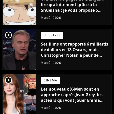
lire gratuitement grâce à la
Shueisha : je vous propose 5
mangas jamais sortis en France
9 août 2026
à découvrir absolument
player2
LIFESTYLE
Ses films ont rapporté 6 milliards
de dollars et 18 Oscars, mais
Christopher Nolan a peur de
tourner un genre de films très
9 août 2026
particulier
player2
CINÉMA
Les nouveaux X-Men sont en
approche : après Jean Grey, les
acteurs qui vont jouer Emma
Frost et Cyclope trouvés !
9 août 2026