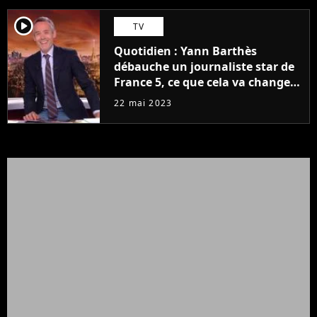
player2
TV
Quotidien : Yann Barthès
débauche un journaliste star de
France 5, ce que cela va changer
à la rentrée
22 mai 2023