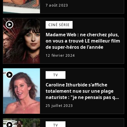
7 août 2023
player2
CINÉ SÉRIE
Madame Web : ne cherchez plus,
on vous a trouvé LE meilleur film
de super-héros de l'année
12 février 2024
player2
TV
Caroline Ithurbide s'affiche
totalement nue sur une plage
naturiste : "je ne pensais pas que
j'arriverais à le faire..."
25 juillet 2023
player2
TV