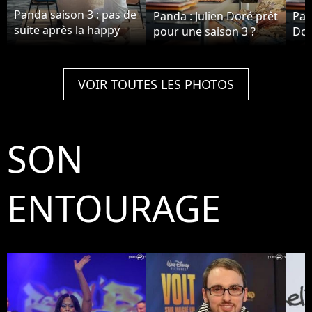
Panda saison 3 : pas de
Panda : Julien Doré prêt
Pan
suite après la happy
pour une saison 3 ?
Dor
ending ?
VOIR TOUTES LES PHOTOS
SON
ENTOURAGE