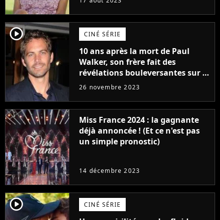
17 août 2023
player2
CINÉ SÉRIE
10 ans après la mort de Paul
Walker, son frère fait des
révélations bouleversantes sur la
réaction des acteurs de Fast and
26 novembre 2023
Furious
Miss France 2024 : la gagnante
déjà annoncée ! (Et ce n'est pas
un simple pronostic)
14 décembre 2023
player2
CINÉ SÉRIE