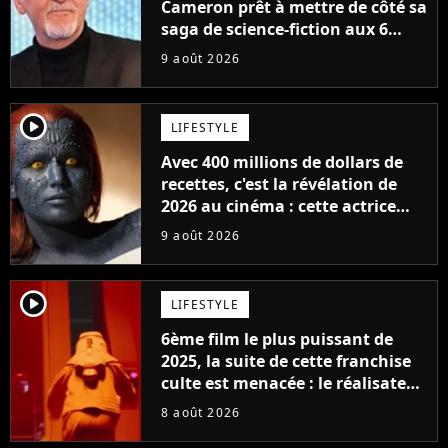
Cameron prêt à mettre de côté sa
saga de science-fiction aux 6
milliards de recettes
9 août 2026
player2
LIFESTYLE
Avec 400 millions de dollars de
recettes, c'est la révélation de
2026 au cinéma : cette actrice
adorée prête à remplacer
9 août 2026
Jennifer Lawrence chez Marvel
player2
LIFESTYLE
6ème film le plus puissant de
2025, la suite de cette franchise
culte est menacée : le réalisateur
claque la porte pour "différends
8 août 2026
créatifs"