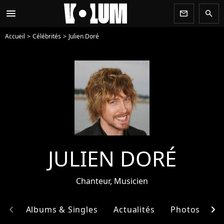
menu
newsletter
search
Accueil
Célébrités
Julien Doré
JULIEN DORÉ
Chanteur, Musicien
chevron_left
chevron_right
hie
Albums & Singles
Actualités
Photos
E