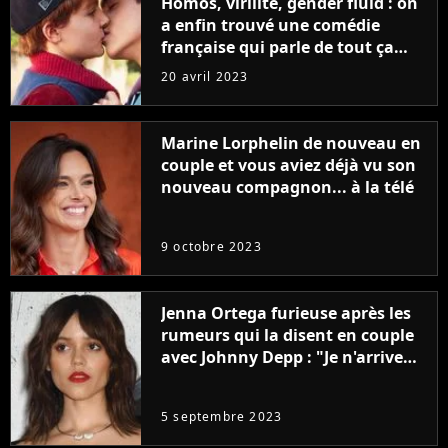
Homos, virilité, gender fluid : on
a enfin trouvé une comédie
française qui parle de tout ça
sans être super ringarde
20 avril 2023
Marine Lorphelin de nouveau en
couple et vous aviez déjà vu son
nouveau compagnon... à la télé
9 octobre 2023
Jenna Ortega furieuse après les
rumeurs qui la disent en couple
avec Johnny Depp : "Je n'arrive
même pas..."
5 septembre 2023