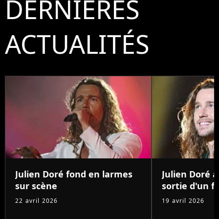
DERNIÈRES
ACTUALITÉS
Julien Doré fond en larmes
Julien Doré 
sur scène
sortie d'un 
22 avril 2026
19 avril 2026