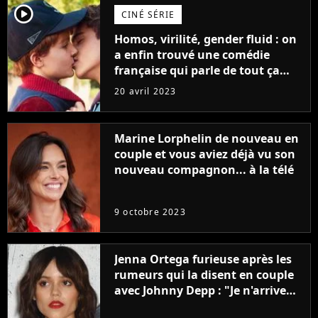
player2
CINÉ SÉRIE
Homos, virilité, gender fluid : on
a enfin trouvé une comédie
française qui parle de tout ça
sans être super ringarde
20 avril 2023
Marine Lorphelin de nouveau en
couple et vous aviez déjà vu son
nouveau compagnon... à la télé
9 octobre 2023
Jenna Ortega furieuse après les
rumeurs qui la disent en couple
avec Johnny Depp : "Je n'arrive
même pas..."