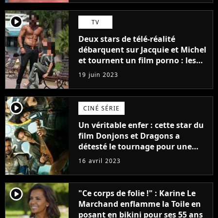
player2
TV
Deux stars de télé-réalité
débarquent sur Jacquie et Michel
et tournent un film porno : les
premières images du tournage
19 juin 2023
(exclu)
player2
CINÉ SÉRIE
Un véritable enfer : cette star du
film Donjons et Dragons a
détesté le tournage pour une
raison très spéciale
16 avril 2023
player2
"Ce corps de folie !" : Karine Le
Marchand enflamme la Toile en
posant en bikini pour ses 55 ans