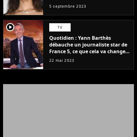
5 septembre 2023
player2
TV
Quotidien : Yann Barthès
débauche un journaliste star de
France 5, ce que cela va changer
à la rentrée
22 mai 2023