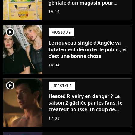
géniale d'un magasin pour
ruiner les revendeurs
19:16
player2
MUSIQUE
Le nouveau single d'Angèle va
totalement dérouter le public, et
c'est une bonne chose
18:04
player2
LIFESTYLE
Heated Rivalry en danger ? La
saison 2 gâchée par les fans, le
créateur pousse un coup de
gueule
17:08