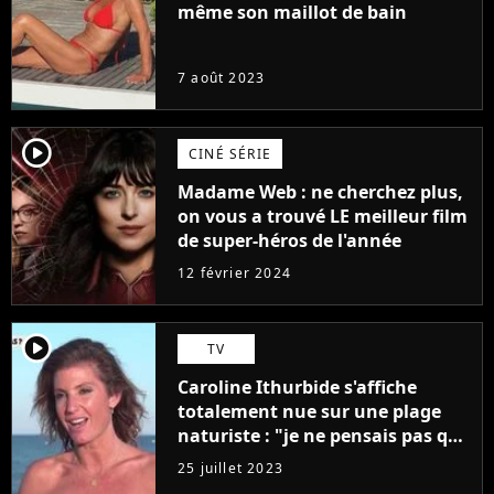
même son maillot de bain
7 août 2023
player2
CINÉ SÉRIE
Madame Web : ne cherchez plus,
on vous a trouvé LE meilleur film
de super-héros de l'année
12 février 2024
player2
TV
Caroline Ithurbide s'affiche
totalement nue sur une plage
naturiste : "je ne pensais pas que
j'arriverais à le faire..."
25 juillet 2023