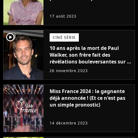
17 août 2023
player2
CINÉ SÉRIE
10 ans après la mort de Paul
Walker, son frère fait des
révélations bouleversantes sur la
réaction des acteurs de Fast and
26 novembre 2023
Furious
Miss France 2024 : la gagnante
déjà annoncée ! (Et ce n'est pas
un simple pronostic)
14 décembre 2023