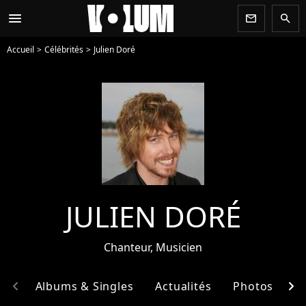
menu
newsletter
search
Accueil
Célébrités
Julien Doré
JULIEN DORÉ
Chanteur, Musicien
chevron_left
chevron_right
hie
Albums & Singles
Actualités
Photos
E