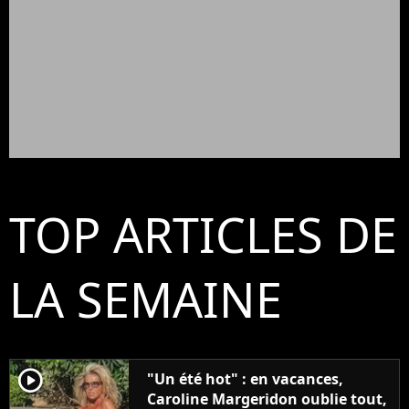
TOP ARTICLES DE
LA SEMAINE
player2
"Un été hot" : en vacances,
Caroline Margeridon oublie tout,