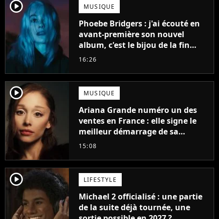
player2
MUSIQUE
Phoebe Bridgers : j'ai écouté en
avant-première son nouvel
album, c'est le bijou de la fin
d'été
16:26
player2
MUSIQUE
Ariana Grande numéro un des
ventes en France : elle signe le
meilleur démarrage de sa
carrière avec son album Petal
15:08
player2
LIFESTYLE
Michael 2 officialisé : une partie
de la suite déjà tournée, une
sortie possible en 2027 ?