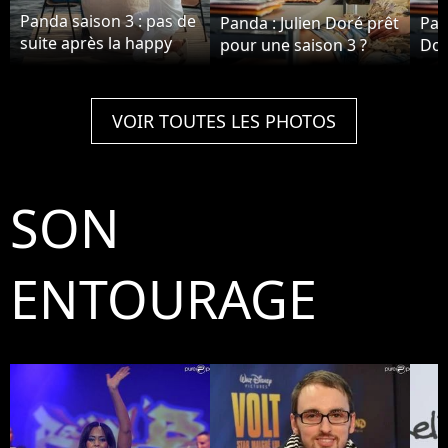
Panda saison 3 : pas de
Panda : Julien Doré prêt
Pan
suite après la happy
pour une saison 3 ?
Dor
ending ?
VOIR TOUTES LES PHOTOS
SON
ENTOURAGE