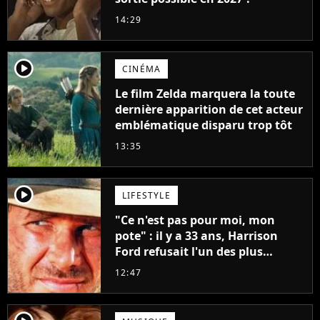
14:29
player2
CINÉMA
Le film Zelda marquera la toute
dernière apparition de cet acteur
emblématique disparu trop tôt
13:35
player2
LIFESTYLE
"Ce n'est pas pour moi, mon
pote" : il y a 33 ans, Harrison
Ford refusait l'un des plus
grands succès de tous les temps
12:47