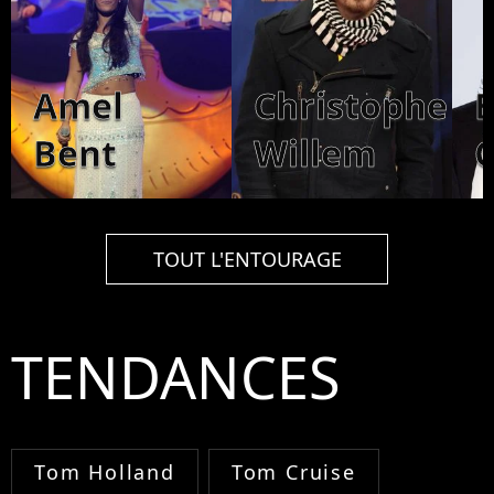
Amel
Christophe
Bent
Willem
C
TOUT L'ENTOURAGE
TENDANCES
Tom Holland
Tom Cruise