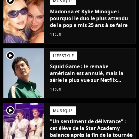
player2
MUSIQUE
Madonna et Kylie Minogue :
pourquoi le duo le plus attendu
de la pop a mis 25 ans à se faire
11:50
player2
LIFESTYLE
Squid Game : le remake
américain est annulé, mais la
série la plus vue sur Netflix
pourrait avoir une version
11:00
française
player2
MUSIQUE
"Un sentiment de délivrance" :
cet élève de la Star Academy
balance après la fin de la tournée