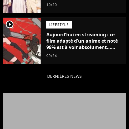
10:20
player2
LIFESTYLE
Aujourd'hui en streaming : ce
film adapté d'un anime et noté
98% est à voir absolument...
sinon vous ne comprendrez plus
09:24
la série
DERNIÈRES NEWS