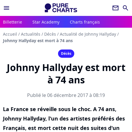
menu
newsletter
search
Billetterie
Star Academy
Charts français
Accueil
/
Actualités
/
Décès
/
Actualité de Johnny Hallyday
/
Johnny Hallyday est mort à 74 ans
Décès
Johnny Hallyday est mort
à 74 ans
Publié le 06 décembre 2017 à 08:19
La France se réveille sous le choc. A 74 ans,
Johnny Hallyday, l'un des artistes préférés des
Français, est mort cette nuit des suites d'un