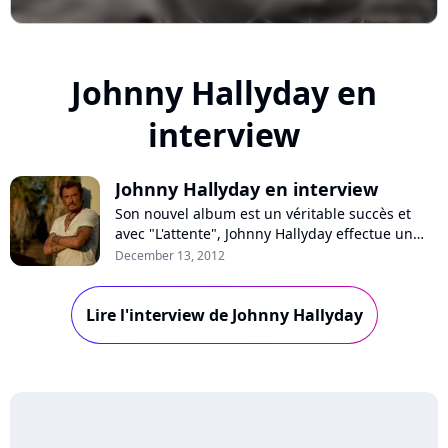
Johnny Hallyday en
interview
Johnny Hallyday en interview
Son nouvel album est un véritable succès et
avec "L'attente", Johnny Hallyday effectue un
retour aux sources plébiscité par le public mais
December 13, 2012
aussi la critique. Pour ce disque, l’artiste a
travaillé avec Miossec, a retrouvé l'envie d'écrire
Lire l'interview de Johnny Hallyday
avec John Mamann et partagé un titre avec
Céline Dion. C’est un artis...