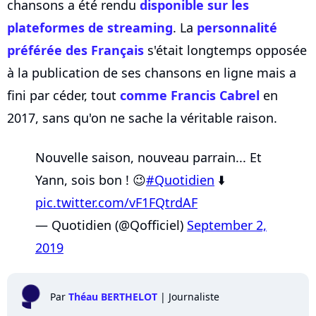
chansons a été rendu
disponible sur les
plateformes de streaming
. La
personnalité
préférée des Français
s'était longtemps opposée
à la publication de ses chansons en ligne mais a
fini par céder, tout
comme
Francis Cabrel
en
2017, sans qu'on ne sache la véritable raison.
Nouvelle saison, nouveau parrain... Et
Yann, sois bon ! 😉
#Quotidien
⬇️
pic.twitter.com/vF1FQtrdAF
— Quotidien (@Qofficiel)
September 2,
2019
Par
Théau BERTHELOT
|
Journaliste