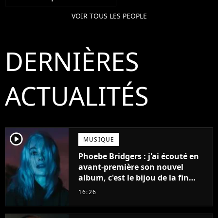
VOIR TOUS LES PEOPLE
DERNIÈRES
ACTUALITÉS
player2
MUSIQUE
Phoebe Bridgers : j'ai écouté en
avant-première son nouvel
album, c'est le bijou de la fin
d'été
16:26