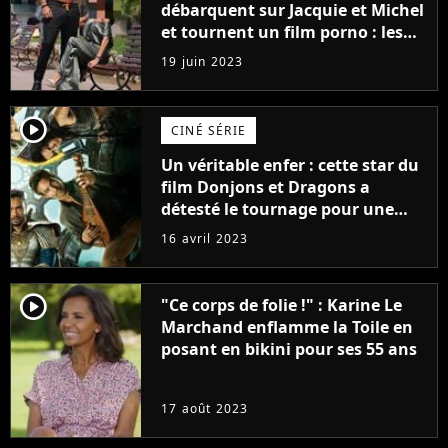
débarquent sur Jacquie et Michel
et tournent un film porno : les
premières images du tournage
19 juin 2023
(exclu)
player2
CINÉ SÉRIE
Un véritable enfer : cette star du
film Donjons et Dragons a
détesté le tournage pour une
raison très spéciale
16 avril 2023
player2
"Ce corps de folie !" : Karine Le
Marchand enflamme la Toile en
posant en bikini pour ses 55 ans
17 août 2023