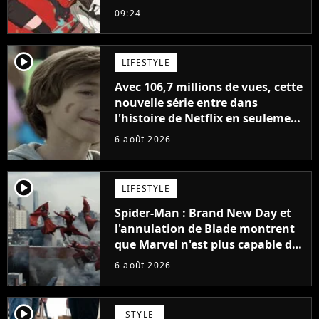
sinon vous ne comprendrez plus
09:24
la série
player2
LIFESTYLE
Avec 106,7 millions de vues, cette
nouvelle série entre dans
l'histoire de Netflix en seulement
48 jours
6 août 2026
player2
LIFESTYLE
Spider-Man : Brand New Day et
l'annulation de Blade montrent
que Marvel n'est plus capable de
faire quoi que ce soit de simple
6 août 2026
player2
STYLE