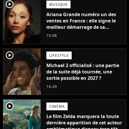
player2
MUSIQUE
Ariana Grande numéro un des
ventes en France : elle signe le
meilleur démarrage de sa
carrière avec son album Petal
15:08
player2
LIFESTYLE
Michael 2 officialisé : une partie
de la suite déjà tournée, une
sortie possible en 2027 ?
14:29
player2
CINÉMA
Le film Zelda marquera la toute
dernière apparition de cet acteur