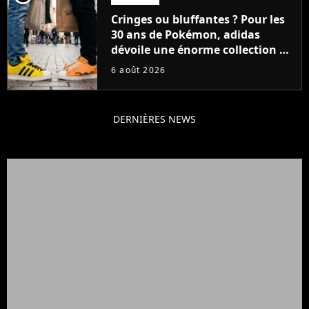
Cringes ou bluffantes ? Pour les
30 ans de Pokémon, adidas
dévoile une énorme collection de
sneakers et je ne sais pas quoi en
6 août 2026
penser
DERNIÈRES NEWS