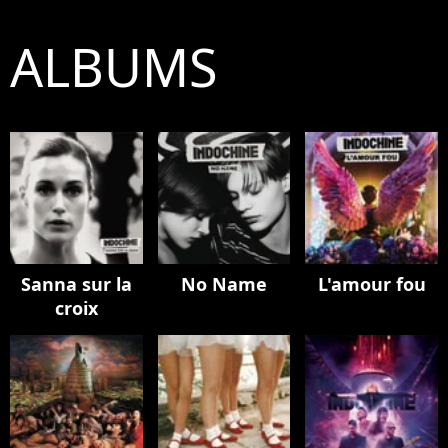
ALBUMS
Sanna sur la
No Name
L'amour fou
croix