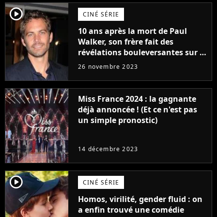
player2
CINÉ SÉRIE
10 ans après la mort de Paul
Walker, son frère fait des
révélations bouleversantes sur la
réaction des acteurs de Fast and
26 novembre 2023
Furious
Miss France 2024 : la gagnante
déjà annoncée ! (Et ce n'est pas
un simple pronostic)
14 décembre 2023
player2
CINÉ SÉRIE
Homos, virilité, gender fluid : on
a enfin trouvé une comédie