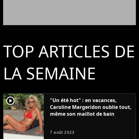
TOP ARTICLES DE
LA SEMAINE
player2
"Un été hot" : en vacances,
Caroline Margeridon oublie tout,
même son maillot de bain
7 août 2023