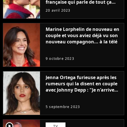
française qui parle de tout ça
sans être super ringarde
20 avril 2023
Marine Lorphelin de nouveau en
couple et vous aviez déjà vu son
nouveau compagnon... à la télé
9 octobre 2023
Jenna Ortega furieuse après les
rumeurs qui la disent en couple
avec Johnny Depp : "Je n'arrive
même pas..."
5 septembre 2023
player2
TV