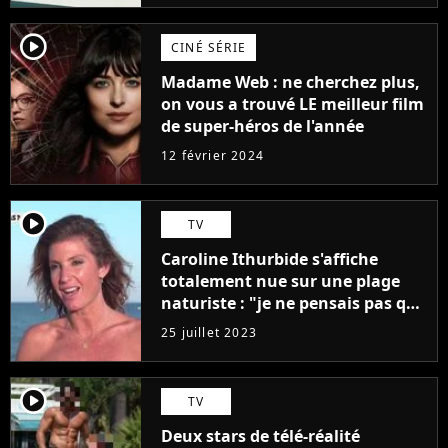
player2
CINÉ SÉRIE
Madame Web : ne cherchez plus,
on vous a trouvé LE meilleur film
de super-héros de l'année
12 février 2024
player2
TV
Caroline Ithurbide s'affiche
totalement nue sur une plage
naturiste : "je ne pensais pas que
j'arriverais à le faire..."
25 juillet 2023
player2
TV
Deux stars de télé-réalité