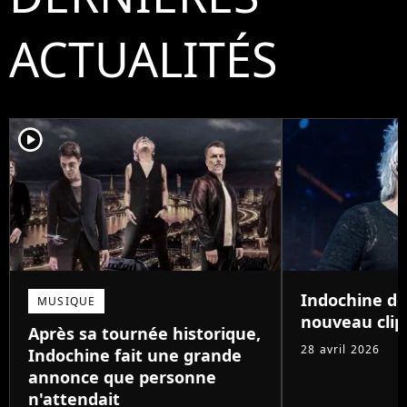
ACTUALITÉS
player2
Indochine dé
MUSIQUE
nouveau clip
Après sa tournée historique,
28 avril 2026
Indochine fait une grande
annonce que personne
n'attendait