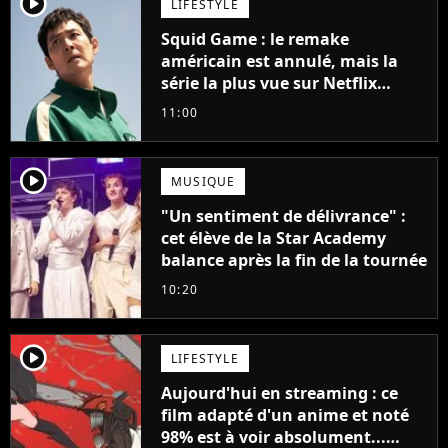
player2
LIFESTYLE
Squid Game : le remake
américain est annulé, mais la
série la plus vue sur Netflix
pourrait avoir une version
11:00
française
player2
MUSIQUE
"Un sentiment de délivrance" :
cet élève de la Star Academy
balance après la fin de la tournée
10:20
player2
LIFESTYLE
Aujourd'hui en streaming : ce
film adapté d'un anime et noté
98% est à voir absolument...