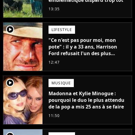
emblématique disparu trop tôt
13:35
player2
LIFESTYLE
"Ce n'est pas pour moi, mon
pote" : il y a 33 ans, Harrison
Ford refusait l'un des plus
grands succès de tous les temps
12:47
player2
MUSIQUE
Madonna et Kylie Minogue :
pourquoi le duo le plus attendu
de la pop a mis 25 ans à se faire
11:50