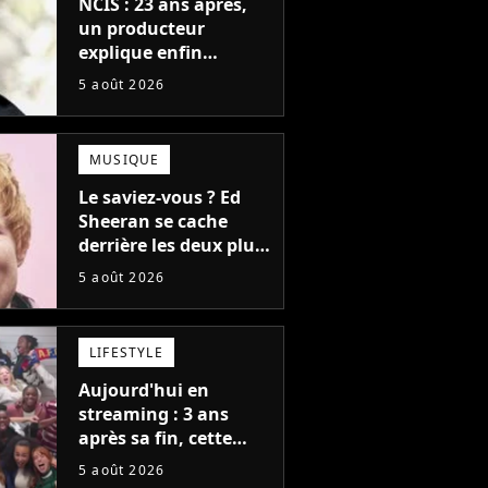
NCIS : 23 ans après,
un producteur
explique enfin
l'origine de l'idée la
5 août 2026
plus culte de la série
(et on ne parle pas du
bateau)
MUSIQUE
Le saviez-vous ? Ed
Sheeran se cache
derrière les deux plus
gros tubes du
5 août 2026
moment !
LIFESTYLE
Aujourd'hui en
streaming : 3 ans
après sa fin, cette
série aux 13 Emmy
5 août 2026
Awards revient avec