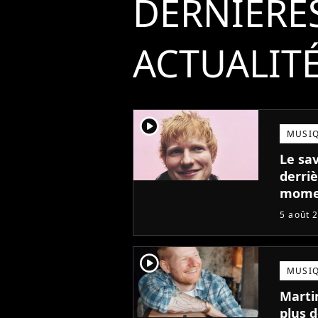
DERNIÈRE
ACTUALIT
player2
MUSI
Le sa
derriè
mome
5 août 
player2
MUSI
Marti
plus d