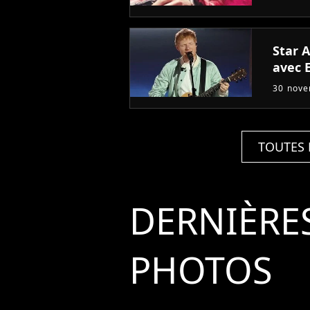
Star 
avec 
30 nov
TOUTES 
DERNIÈRE
PHOTOS