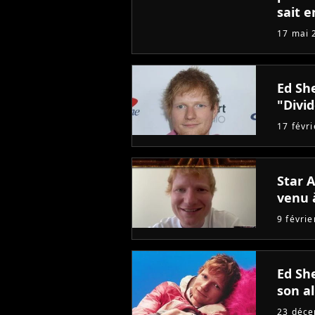
sait e
17 mai 
Ed Sh
"Divi
17 févr
Star A
venu à
9 févri
Ed Sh
son a
23 déc