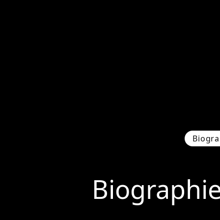
Biogra
Biographi