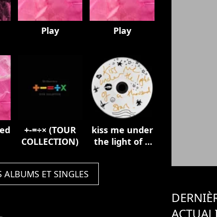
Play
Play
ded
+-=÷× (TOUR
kiss me under
COLLECTION)
the light of a
thousand
stars
S ALBUMS ET SINGLES
DERNIÈ
ACTUAL