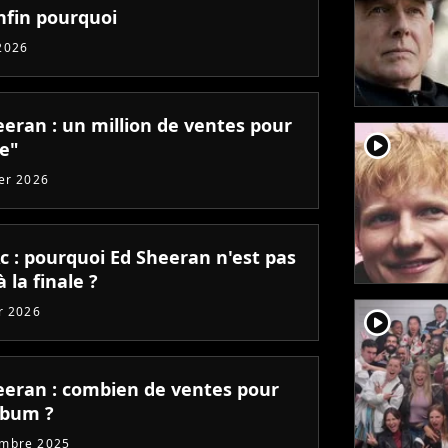
nfin pourquoi
2026
eeran : un million de ventes pour
player2
de"
ier 2026
c : pourquoi Ed Sheeran n'est pas
 la finale ?
er 2026
player2
eeran : combien de ventes pour
lbum ?
embre 2025