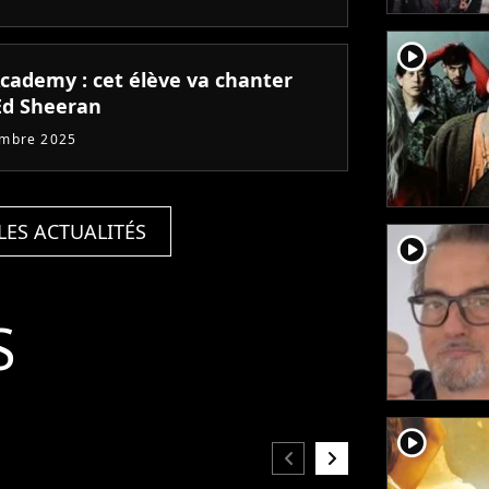
player2
Academy : cet élève va chanter
Ed Sheeran
embre 2025
LES ACTUALITÉS
player2
S
player2
chevron_left
chevron_right