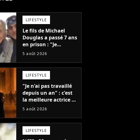
LIFESTYLE
Le fils de Michael
Douglas a passé 7 ans
en prison : "Je
distribuais des joints
5 août 2026
pour mon père"
LIFESTYLE
"Je n'ai pas travaillé
depuis un an" : c'est
la meilleure actrice de
L'Odyssée, mais
5 août 2026
personne ne veut lui
donner de rôle au
cinéma
LIFESTYLE