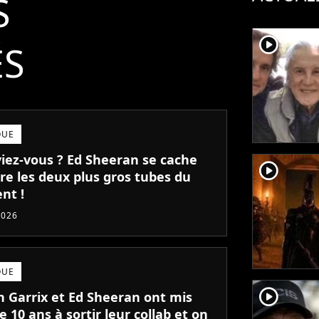
S
player2
ÉS
QUE
viez-vous ? Ed Sheeran se cache
player2
re les deux plus gros tubes du
nt !
2026
QUE
player2
n Garrix et Ed Sheeran ont mis
e 10 ans à sortir leur collab et on