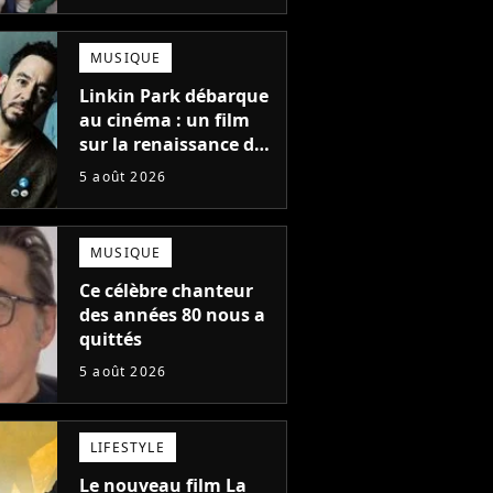
une suite...
totalement différente
MUSIQUE
Linkin Park débarque
au cinéma : un film
sur la renaissance du
groupe arrive en
5 août 2026
salles
MUSIQUE
Ce célèbre chanteur
des années 80 nous a
quittés
5 août 2026
LIFESTYLE
Le nouveau film La