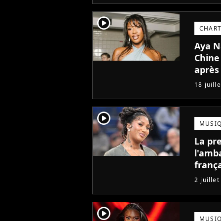
player2
CHAR
Aya N
Chine 
après 
18 juill
player2
MUSI
La pr
l'amb
frança
rare à
2 juille
player2
MUSI