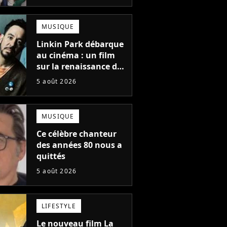
une suite...
totalement différente
MUSIQUE
Linkin Park débarque
au cinéma : un film
sur la renaissance du
groupe arrive en
5 août 2026
salles
MUSIQUE
Ce célèbre chanteur
des années 80 nous a
quittés
5 août 2026
LIFESTYLE
Le nouveau film La