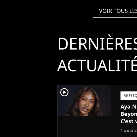
VOIR TOUS LE
DERNIÈRE
ACTUALIT
player2
MUSI
Aya N
Beyon
C'est 
!
4 août 