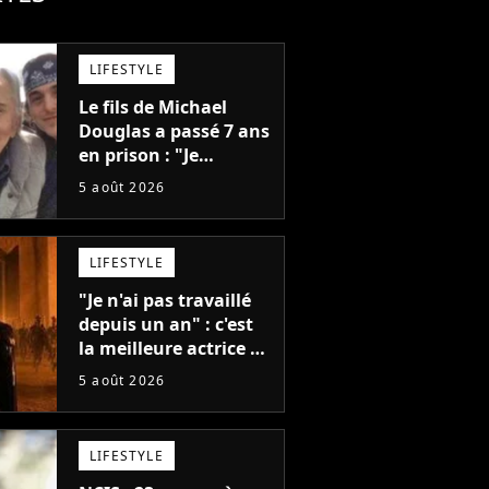
LIFESTYLE
Le fils de Michael
Douglas a passé 7 ans
en prison : "Je
distribuais des joints
5 août 2026
pour mon père"
LIFESTYLE
"Je n'ai pas travaillé
depuis un an" : c'est
la meilleure actrice de
L'Odyssée, mais
5 août 2026
personne ne veut lui
donner de rôle au
cinéma
LIFESTYLE