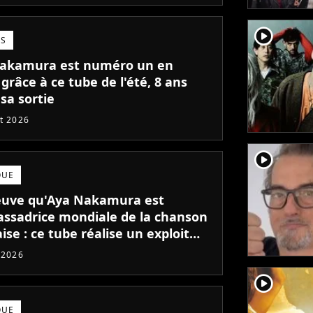
player2
TS
akamura est numéro un en
grâce à ce tube de l'été, 8 ans
sa sortie
et 2026
player2
QUE
euve qu'Aya Nakamura est
assadrice mondiale de la chanson
ise : ce tube réalise un exploit
 l'étranger !
t 2026
player2
QUE