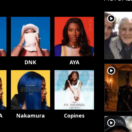
player2
DNK
AYA
player2
A
Nakamura
Copines
player2