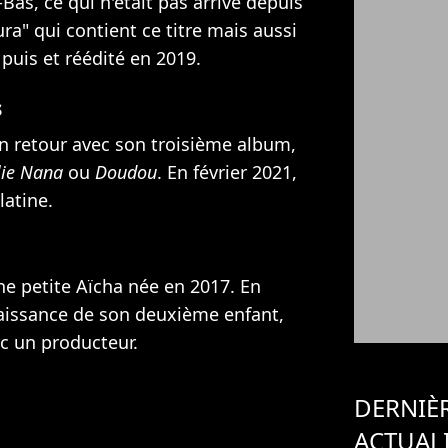
as, ce qui n'était pas arrivé depuis
a" qui contient ce titre mais aussi
puis et réédité en 2019.
s
n retour avec son troisième album,
lie Nana
ou
Doudou
. En février 2021,
latine.
 petite Aïcha née en 2017. En
naissance de son deuxième enfant,
ec un producteur.
DERNIÈ
ACTUAL