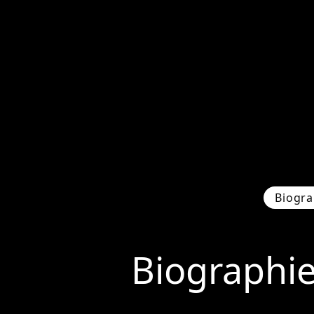
Biogra
Biographi