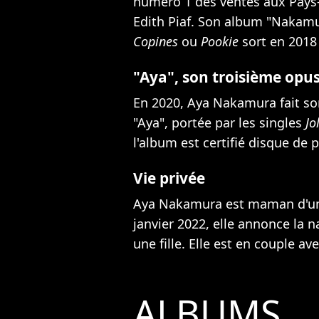
numéro 1 des ventes aux Pays-B
Edith Piaf. Son album "Nakamur
Copines
ou
Pookie
sort en 2018 
"Aya", son troisième opu
En 2020, Aya Nakamura fait so
"Aya", portée par les singles
Jo
l'album est certifié disque de p
Vie privée
Aya Nakamura est maman d'une
janvier 2022,
elle annonce la 
une fille
. Elle est en couple av
ALBUMS