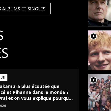
S ALBUMS ET SINGLES
S
player2
ÉS
QUE
player2
akamura plus écoutée que
cé et Rihanna dans le monde ?
vrai et on vous explique pourquoi
2026