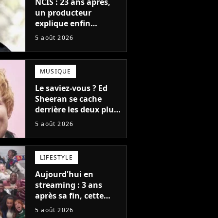
NCIS : 23 ans après,
un producteur
explique enfin
l'origine de l'idée la
5 août 2026
plus culte de la série
(et on ne parle pas du
bateau)
MUSIQUE
Le saviez-vous ? Ed
Sheeran se cache
derrière les deux plus
gros tubes du
5 août 2026
moment !
LIFESTYLE
Aujourd'hui en
streaming : 3 ans
après sa fin, cette
série aux 13 Emmy
5 août 2026
Awards revient avec