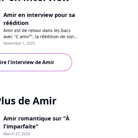
Amir en interview pour sa
réédition
Amir est de retour dans les bacs
avec "C amir²", la réédition de son
dernier album. Ayant retrouvé la
November 1, 2025
lumière après une période
compliquée, le chanteur se confie
sur ses nouvelles chansons
ire l'interview de Amir
optimistes et sa tournée en cours.
Plus de Amir
Amir romantique sur "À
l'imparfaite"
March 27, 2026