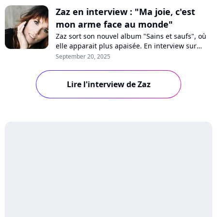
Zaz en interview : "Ma joie, c'est
mon arme face au monde"
Zaz sort son nouvel album "Sains et saufs", où
elle apparait plus apaisée. En interview sur
Purecharts, la chanteuse se confie sur ce
September 20, 2025
nouveau départ, la perte de son père, son
cheminement personnel, les critiques ou
Lire l'interview de Zaz
encore notre impuissance face à la guerre dans
le monde.