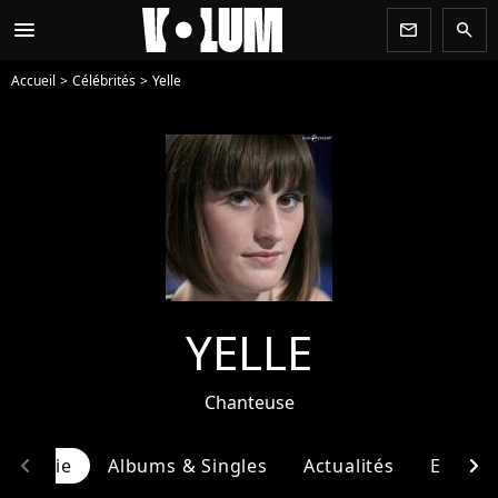
menu
newsletter
search
Accueil
Célébrités
Yelle
YELLE
Chanteuse
chevron_left
chevron_right
ographie
Albums & Singles
Actualités
Entour