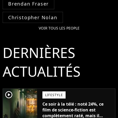
Brendan Fraser
Christopher Nolan
VOIR TOUS LES PEOPLE
DERNIÈRES
ACTUALITÉS
player2
LIFESTYLE
Ce soir à la télé : noté 24%, ce
film de science-fiction est
complètement raté, mais il