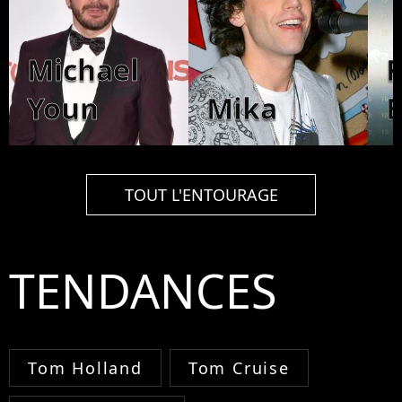
Michael
F
Youn
Mika
TOUT L'ENTOURAGE
TENDANCES
Tom Holland
Tom Cruise