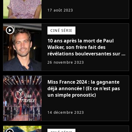
17 août 2023
player2
CINÉ SÉRIE
10 ans après la mort de Paul
Walker, son frère fait des
révélations bouleversantes sur la
réaction des acteurs de Fast and
26 novembre 2023
Furious
Miss France 2024 : la gagnante
déjà annoncée ! (Et ce n'est pas
un simple pronostic)
14 décembre 2023