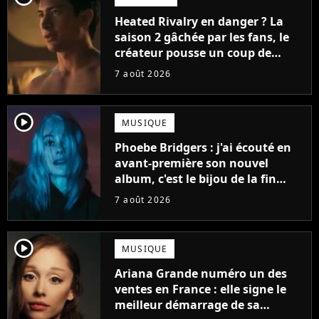
Heated Rivalry en danger ? La
saison 2 gâchée par les fans, le
créateur pousse un coup de
gueule
7 août 2026
player2
MUSIQUE
Phoebe Bridgers : j'ai écouté en
avant-première son nouvel
album, c'est le bijou de la fin
d'été
7 août 2026
player2
MUSIQUE
Ariana Grande numéro un des
ventes en France : elle signe le
meilleur démarrage de sa