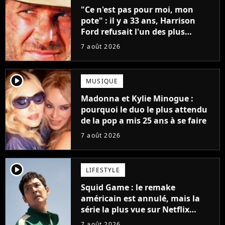
"Ce n'est pas pour moi, mon
pote" : il y a 33 ans, Harrison
Ford refusait l'un des plus
grands succès de tous les temps
7 août 2026
player2
MUSIQUE
Madonna et Kylie Minogue :
pourquoi le duo le plus attendu
de la pop a mis 25 ans à se faire
7 août 2026
player2
LIFESTYLE
Squid Game : le remake
américain est annulé, mais la
série la plus vue sur Netflix
pourrait avoir une version
7 août 2026