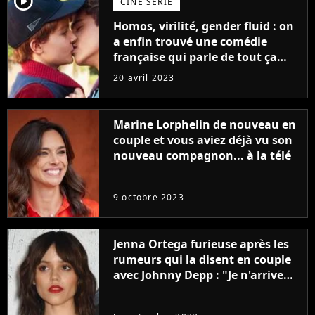
player2
CINÉ SÉRIE
Homos, virilité, gender fluid : on
a enfin trouvé une comédie
française qui parle de tout ça
sans être super ringarde
20 avril 2023
Marine Lorphelin de nouveau en
couple et vous aviez déjà vu son
nouveau compagnon... à la télé
9 octobre 2023
Jenna Ortega furieuse après les
rumeurs qui la disent en couple
avec Johnny Depp : "Je n'arrive
même pas..."