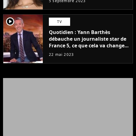
5 septembre 2023
player2
TV
Quotidien : Yann Barthès
débauche un journaliste star de
France 5, ce que cela va changer
à la rentrée
22 mai 2023