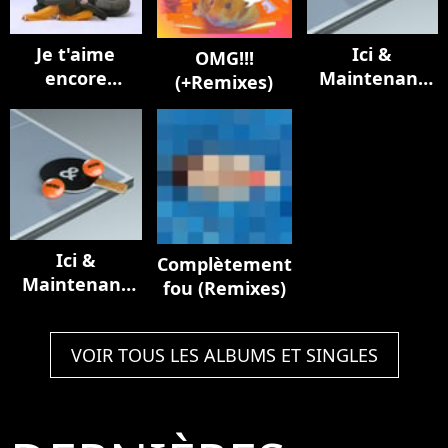
Je t'aime
Ici &
OMG!!!
encore
Maintenant
(+Remixes)
(Remixes)
(Here & Now)
- Single
Ici &
Complètement
Maintenant
fou (Remixes)
(Here & Now)
- Single
VOIR TOUS LES ALBUMS ET SINGLES