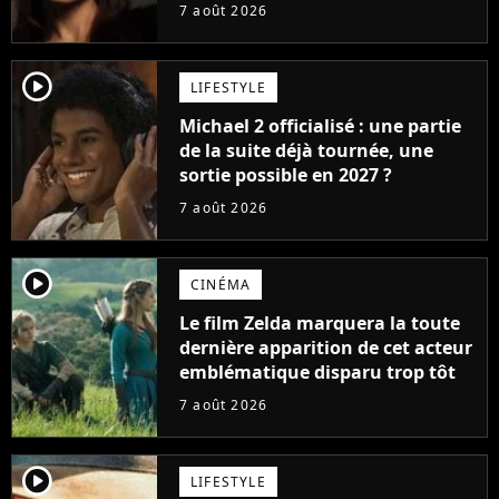
carrière avec son album Petal
7 août 2026
player2
LIFESTYLE
Michael 2 officialisé : une partie
de la suite déjà tournée, une
sortie possible en 2027 ?
7 août 2026
player2
CINÉMA
Le film Zelda marquera la toute
dernière apparition de cet acteur
emblématique disparu trop tôt
7 août 2026
player2
LIFESTYLE