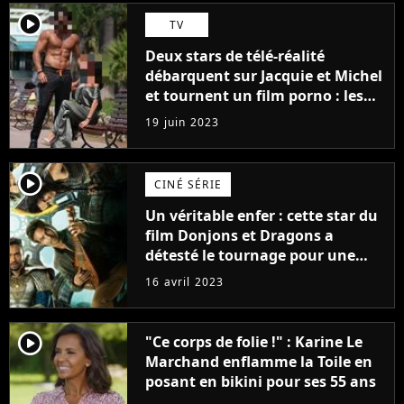
player2
TV
Deux stars de télé-réalité
débarquent sur Jacquie et Michel
et tournent un film porno : les
premières images du tournage
19 juin 2023
(exclu)
player2
CINÉ SÉRIE
Un véritable enfer : cette star du
film Donjons et Dragons a
détesté le tournage pour une
raison très spéciale
16 avril 2023
player2
"Ce corps de folie !" : Karine Le
Marchand enflamme la Toile en
posant en bikini pour ses 55 ans