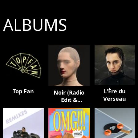
ALBUMS
Top Fan
L'Ère du
Noir (Radio
Verseau
Edit &
Remixes)