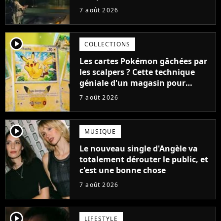
aurait pu être encore pire à
7 août 2026
cause de son acteur
player2
COLLECTIONS
Les cartes Pokémon gâchées par
les scalpers ? Cette technique
géniale d'un magasin pour
ruiner les revendeurs
7 août 2026
player2
MUSIQUE
Le nouveau single d'Angèle va
totalement dérouter le public, et
c'est une bonne chose
7 août 2026
player2
LIFESTYLE