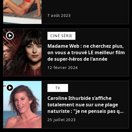
7 août 2023
player2
CINÉ SÉRIE
Madame Web : ne cherchez plus,
on vous a trouvé LE meilleur film
de super-héros de l'année
12 février 2024
player2
TV
Caroline Ithurbide s'affiche
totalement nue sur une plage
naturiste : "je ne pensais pas que
j'arriverais à le faire..."
25 juillet 2023