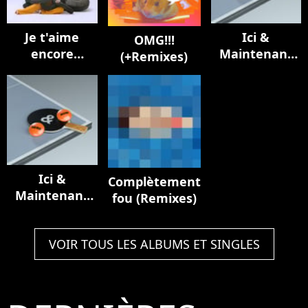
Je t'aime
Ici &
OMG!!!
encore
Maintenant
(+Remixes)
(Remixes)
(Here & Now)
- Single
Ici &
Complètement
Maintenant
fou (Remixes)
(Here & Now)
- Single
VOIR TOUS LES ALBUMS ET SINGLES