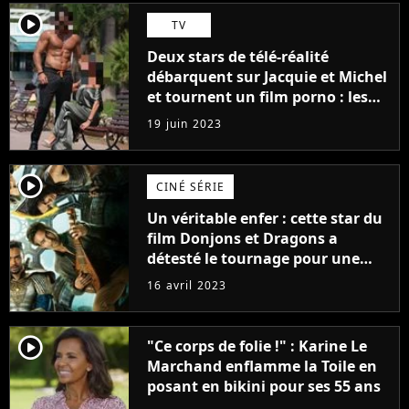
player2
TV
Deux stars de télé-réalité
débarquent sur Jacquie et Michel
et tournent un film porno : les
premières images du tournage
19 juin 2023
(exclu)
player2
CINÉ SÉRIE
Un véritable enfer : cette star du
film Donjons et Dragons a
détesté le tournage pour une
raison très spéciale
16 avril 2023
player2
"Ce corps de folie !" : Karine Le
Marchand enflamme la Toile en
posant en bikini pour ses 55 ans