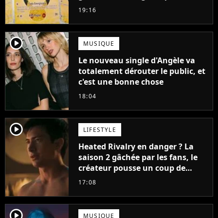
ruiner les revendeurs
19:16
player2
MUSIQUE
Le nouveau single d'Angèle va
totalement dérouter le public, et
c'est une bonne chose
18:04
player2
LIFESTYLE
Heated Rivalry en danger ? La
saison 2 gâchée par les fans, le
créateur pousse un coup de
gueule
17:08
player2
MUSIQUE