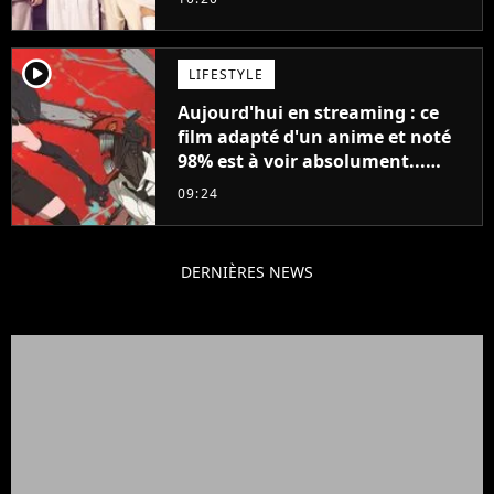
player2
LIFESTYLE
Aujourd'hui en streaming : ce
film adapté d'un anime et noté
98% est à voir absolument...
sinon vous ne comprendrez plus
09:24
la série
DERNIÈRES NEWS