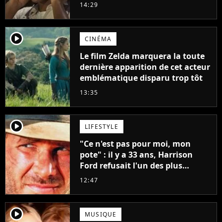
14:29
player2
CINÉMA
Le film Zelda marquera la toute
dernière apparition de cet acteur
emblématique disparu trop tôt
13:35
player2
LIFESTYLE
"Ce n'est pas pour moi, mon
pote" : il y a 33 ans, Harrison
Ford refusait l'un des plus
grands succès de tous les temps
12:47
player2
MUSIQUE