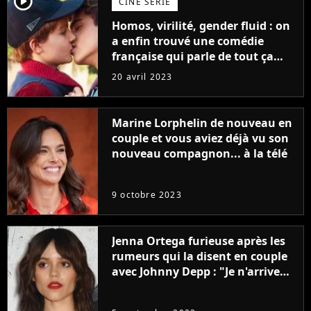
player2
CINÉ SÉRIE
Homos, virilité, gender fluid : on
a enfin trouvé une comédie
française qui parle de tout ça
sans être super ringarde
20 avril 2023
Marine Lorphelin de nouveau en
couple et vous aviez déjà vu son
nouveau compagnon... à la télé
9 octobre 2023
Jenna Ortega furieuse après les
rumeurs qui la disent en couple
avec Johnny Depp : "Je n'arrive
même pas..."