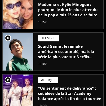
Madonna et Kylie Minogue :
pourquoi le duo le plus attendu
de la pop a mis 25 ans à se faire
11:50
player2
LIFESTYLE
Squid Game : le remake
américain est annulé, mais la
série la plus vue sur Netflix
pourrait avoir une version
11:00
française
player2
MUSIQUE
"Un sentiment de délivrance" :
cet élève de la Star Academy
balance après la fin de la tournée
10:20