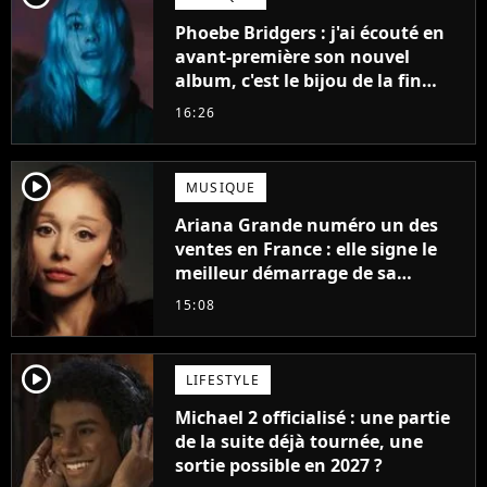
Phoebe Bridgers : j'ai écouté en
avant-première son nouvel
album, c'est le bijou de la fin
d'été
16:26
player2
MUSIQUE
Ariana Grande numéro un des
ventes en France : elle signe le
meilleur démarrage de sa
carrière avec son album Petal
15:08
player2
LIFESTYLE
Michael 2 officialisé : une partie
de la suite déjà tournée, une
sortie possible en 2027 ?