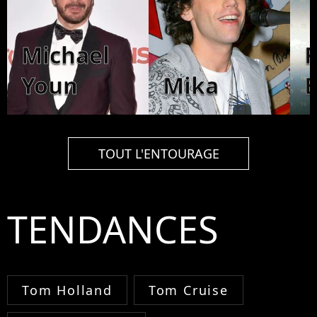
Michael
F
Youn
Mika
TOUT L'ENTOURAGE
TENDANCES
Tom Holland
Tom Cruise