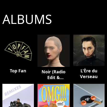
ALBUMS
Top Fan
L'Ère du
Noir (Radio
Verseau
Edit &
Remixes)