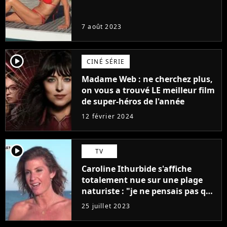
7 août 2023
player2
CINÉ SÉRIE
Madame Web : ne cherchez plus,
on vous a trouvé LE meilleur film
de super-héros de l'année
12 février 2024
player2
TV
Caroline Ithurbide s'affiche
totalement nue sur une plage
naturiste : "je ne pensais pas que
j'arriverais à le faire..."
25 juillet 2023