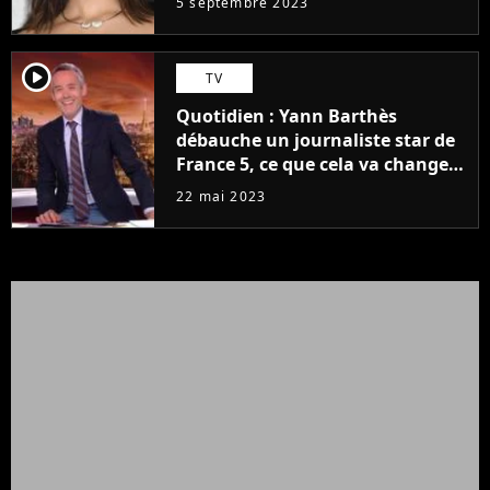
5 septembre 2023
player2
TV
Quotidien : Yann Barthès
débauche un journaliste star de
France 5, ce que cela va changer
à la rentrée
22 mai 2023