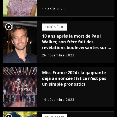
17 août 2023
player2
CINÉ SÉRIE
10 ans après la mort de Paul
Walker, son frère fait des
révélations bouleversantes sur la
réaction des acteurs de Fast and
26 novembre 2023
Furious
Miss France 2024 : la gagnante
déjà annoncée ! (Et ce n'est pas
un simple pronostic)
14 décembre 2023