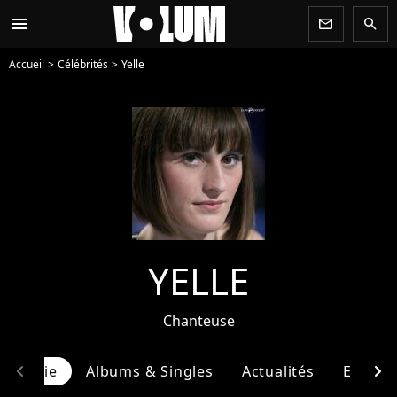
menu
newsletter
search
Accueil
Célébrités
Yelle
YELLE
Chanteuse
chevron_left
chevron_right
ographie
Albums & Singles
Actualités
Entour