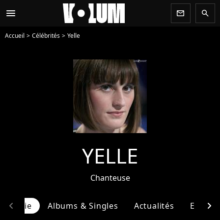
menu
newsletter
search
Accueil
Célébrités
Yelle
YELLE
Chanteuse
chevron_left
chevron_right
ographie
Albums & Singles
Actualités
Entour