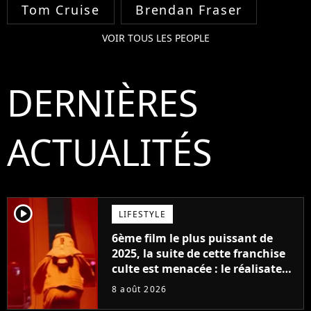
Tom Cruise
Brendan Fraser
VOIR TOUS LES PEOPLE
DERNIÈRES
ACTUALITÉS
player2
LIFESTYLE
6ème film le plus puissant de
2025, la suite de cette franchise
culte est menacée : le réalisateur
claque la porte pour "différends
8 août 2026
créatifs"