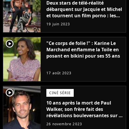
Deux stars de télé-réalité
débarquent sur Jacquie et Michel
et tournent un film porno : les
premières images du tournage
19 juin 2023
(exclu)
player2
"Ce corps de folie !" : Karine Le
Marchand enflamme la Toile en
posant en bikini pour ses 55 ans
17 août 2023
player2
CINÉ SÉRIE
10 ans après la mort de Paul
Walker, son frère fait des
révélations bouleversantes sur la
réaction des acteurs de Fast and
26 novembre 2023
Furious