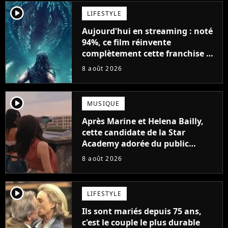
player2
LIFESTYLE
Aujourd'hui en streaming : noté
94%, ce film réinvente
complètement cette franchise de
science-fiction vieille de 40 ans
8 août 2026
player2
MUSIQUE
Après Marine et Helena Bailly,
cette candidate de la Star
Academy adorée du public
annonce son premier album,
8 août 2026
"C'est tellement puissant"
player2
LIFESTYLE
Ils sont mariés depuis 75 ans,
c'est le couple le plus durable