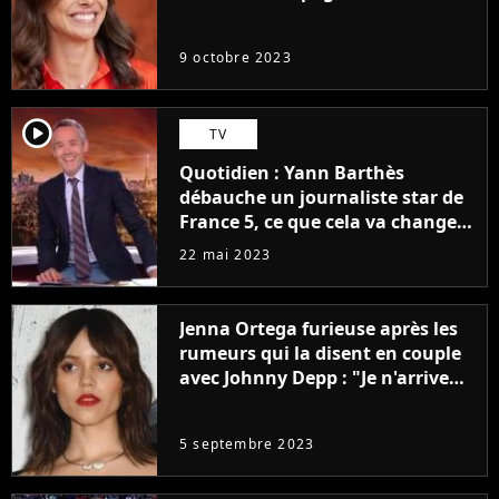
9 octobre 2023
player2
TV
Quotidien : Yann Barthès
débauche un journaliste star de
France 5, ce que cela va changer
à la rentrée
22 mai 2023
Jenna Ortega furieuse après les
rumeurs qui la disent en couple
avec Johnny Depp : "Je n'arrive
même pas..."
5 septembre 2023