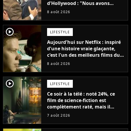
d'Hollywood : "Nous avons
avancé jour après jour, et les
8 août 2026
jours se sont transformés en
décennies"
player2
LIFESTYLE
Aujourd'hui sur Netflix : inspiré
d'une histoire vraie glaçante,
c'est l'un des meilleurs films du
21ème siècle
8 août 2026
player2
LIFESTYLE
Ce soir à la télé : noté 24%, ce
film de science-fiction est
complètement raté, mais il
aurait pu être encore pire à
7 août 2026
cause de son acteur