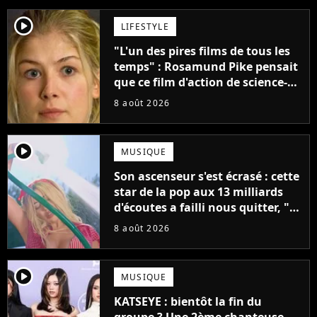
player2
LIFESTYLE
"L'un des pires films de tous les
temps" : Rosamund Pike pensait
que ce film d'action de science-
fiction avec Dwayne Johnson
8 août 2026
mettrait fin à sa carrière
player2
MUSIQUE
Son ascenseur s'est écrasé : cette
star de la pop aux 13 milliards
d'écoutes a failli nous quitter, "Je
pensais ne plus jamais chanter"
8 août 2026
player2
MUSIQUE
KATSEYE : bientôt la fin du