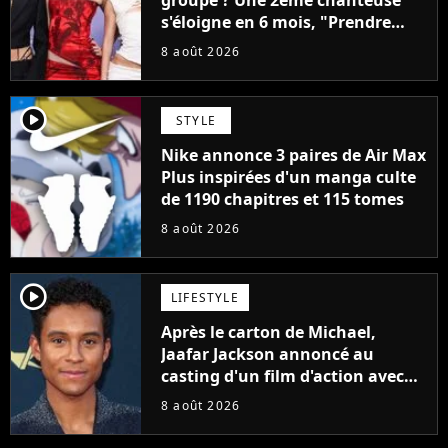
groupe ? Une 2ème chanteuse
s'éloigne en 6 mois, "Prendre
cette décision n’a pas été facile"
8 août 2026
player2
STYLE
Nike annonce 3 paires de Air Max
Plus inspirées d'un manga culte
de 1190 chapitres et 115 tomes
8 août 2026
player2
LIFESTYLE
Après le carton de Michael,
Jaafar Jackson annoncé au
casting d'un film d'action avec
Will Smith
8 août 2026