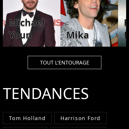
Michael
F
Youn
Mika
TOUT L'ENTOURAGE
TENDANCES
Tom Holland
Harrison Ford