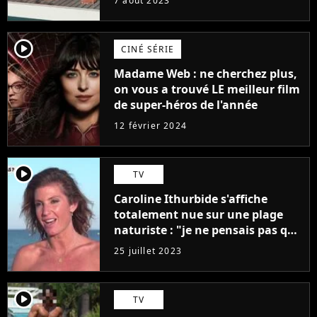
7 août 2023
player2
CINÉ SÉRIE
Madame Web : ne cherchez plus,
on vous a trouvé LE meilleur film
de super-héros de l'année
12 février 2024
player2
TV
Caroline Ithurbide s'affiche
totalement nue sur une plage
naturiste : "je ne pensais pas que
j'arriverais à le faire..."
25 juillet 2023
player2
TV