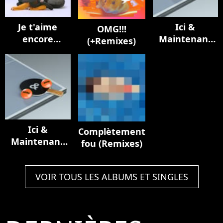
Je t'aime
Ici &
OMG!!!
encore
Maintenant
(+Remixes)
(Remixes)
(Here & Now)
- Single
Ici &
Complètement
Maintenant
fou (Remixes)
(Here & Now)
- Single
VOIR TOUS LES ALBUMS ET SINGLES