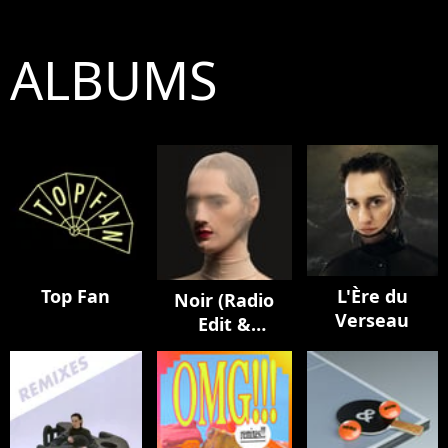
ALBUMS
Top Fan
L'Ère du
Noir (Radio
Verseau
Edit &
Remixes)