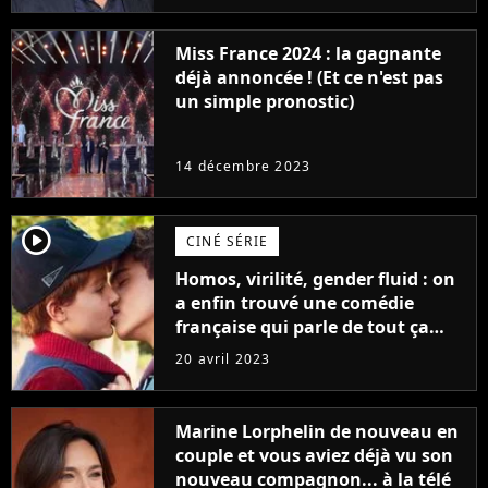
Miss France 2024 : la gagnante
déjà annoncée ! (Et ce n'est pas
un simple pronostic)
14 décembre 2023
player2
CINÉ SÉRIE
Homos, virilité, gender fluid : on
a enfin trouvé une comédie
française qui parle de tout ça
sans être super ringarde
20 avril 2023
Marine Lorphelin de nouveau en
couple et vous aviez déjà vu son
nouveau compagnon... à la télé