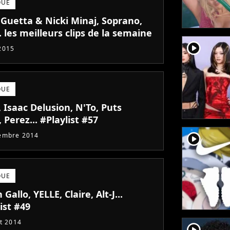
QUE
 Guetta & Nicki Minaj, Soprano,
.. les meilleurs clips de la semaine
player2
2015
QUE
 Isaac Delusion, N'To, Puts
 Perez... #Playlist #57
player2
embre 2014
QUE
 Gallo, YELLE, Claire, Alt-J...
ist #49
et 2014
player2