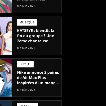
milliards d'écoutes a
8 août 2026
failli nous quitter, "Je
pensais ne plus
jamais chanter"
MUSIQUE
KATSEYE : bientôt la
fin du groupe ? Une
2ème chanteuse
s'éloigne en 6 mois,
8 août 2026
"Prendre cette
décision n’a pas été
facile"
STYLE
Nike annonce 3 paires
de Air Max Plus
inspirées d'un manga
culte de 1190
8 août 2026
chapitres et 115
tomes