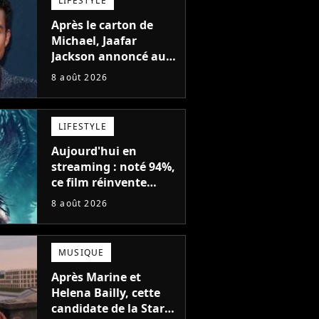
LIFESTYLE
Après le carton de
Michael, Jaafar
Jackson annoncé au
casting d'un film
8 août 2026
d'action avec Will
Smith
LIFESTYLE
Aujourd'hui en
streaming : noté 94%,
ce film réinvente
complètement cette
8 août 2026
franchise de science-
fiction vieille de 40
ans
MUSIQUE
Après Marine et
Helena Bailly, cette
candidate de la Star