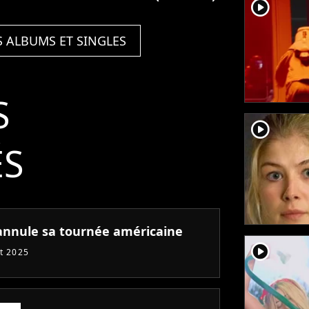
player2
) -
(Here & Now) -
Single
S ALBUMS ET SINGLES
S
player2
ÉS
 annule sa tournée américaine
player2
et 2025