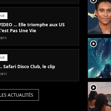
QUE
VIDEO ... Elle triomphe aux US
C'est Pas Une Vie
 2011
player2
QUE
.. Safari Disco Club, le clip
2011
player2
LES ACTUALITÉS