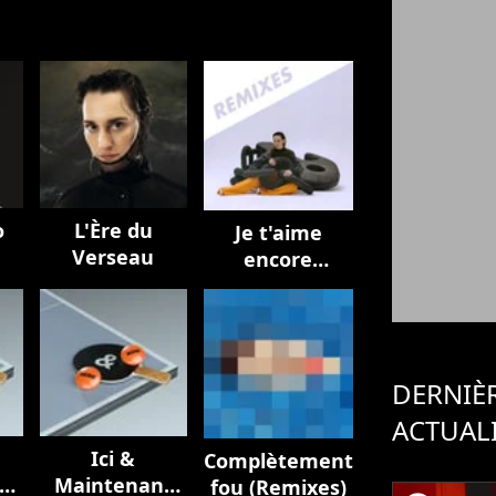
o
L'Ère du
Je t'aime
Verseau
encore
(Remixes)
DERNIÈ
ACTUAL
Ici &
Complètement
t
Maintenant
fou (Remixes)