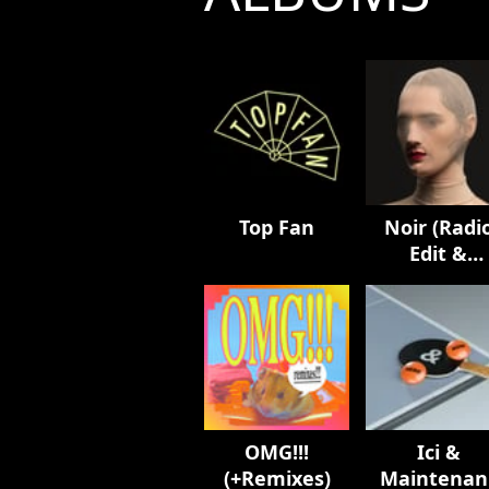
Top Fan
Noir (Radi
Edit &
Remixes)
OMG!!!
Ici &
(+Remixes)
Maintenan