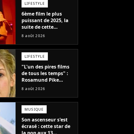
LIFESTYLE
6ème film le plus
puissant de 2025, la
suite de cette
franchise culte est
8 août 2026
menacée : le
réalisateur claque la
porte pour "différends
LIFESTYLE
créatifs"
"L'un des pires films
de tous les temps" :
Rosamund Pike
pensait que ce film
8 août 2026
d'action de science-
fiction avec Dwayne
Johnson mettrait fin à
MUSIQUE
sa carrière
Son ascenseur s'est
écrasé : cette star de
la pop aux 13