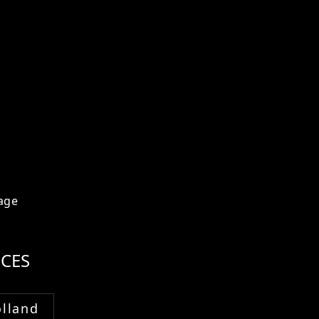
age
CES
lland