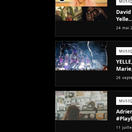
MUSI
David
Yelle.
24 mai 
MUSI
YELLE,
Marie,
26 sept
MUSI
Adrien
#Playl
11 juill