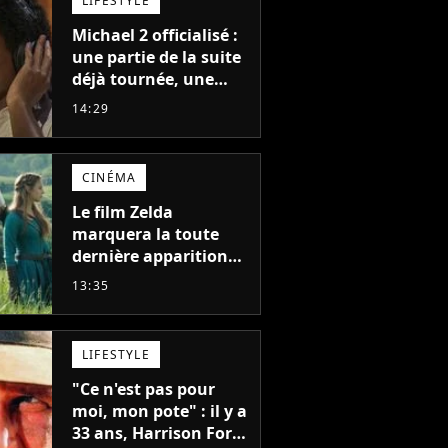
LIFESTYLE
Michael 2 officialisé :
une partie de la suite
déjà tournée, une
sortie possible en
14:29
2027 ?
CINÉMA
Le film Zelda
marquera la toute
dernière apparition
de cet acteur
13:35
emblématique
disparu trop tôt
LIFESTYLE
"Ce n'est pas pour
moi, mon pote" : il y a
33 ans, Harrison Ford