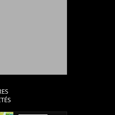
RES
ITÉS