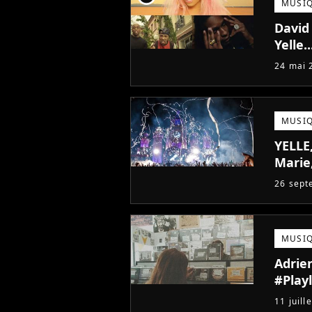
MUSI
David
Yelle.
24 mai 
MUSI
YELLE,
Marie,
26 sept
MUSI
Adrien
#Playl
11 juill