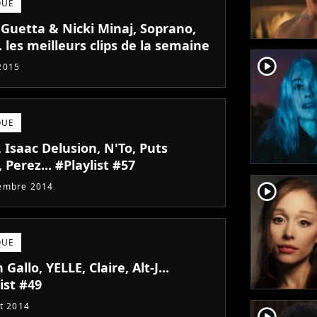
QUE
 Guetta & Nicki Minaj, Soprano,
.. les meilleurs clips de la semaine
player2
2015
QUE
 Isaac Delusion, N'To, Puts
 Perez... #Playlist #57
player2
embre 2014
QUE
 Gallo, YELLE, Claire, Alt-J...
ist #49
et 2014
player2