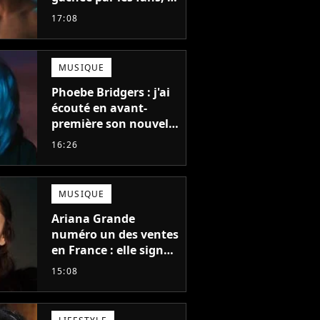
créateur pousse un
17:08
coup de gueule
MUSIQUE
Phoebe Bridgers : j'ai
écouté en avant-
première son nouvel
album, c'est le bijou
16:26
de la fin d'été
MUSIQUE
Ariana Grande
numéro un des ventes
en France : elle signe
le meilleur démarrage
15:08
de sa carrière avec
son album Petal