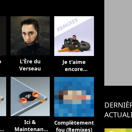
o
L'Ère du
Je t'aime
Verseau
encore
(Remixes)
DERNIÈ
ACTUAL
Ici &
Complètement
t
Maintenant
fou (Remixes)