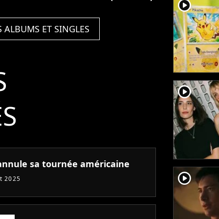
player2
) -
(Here & Now) -
Single
S ALBUMS ET SINGLES
S
player2
ÉS
 annule sa tournée américaine
player2
et 2025