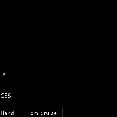
age
CES
lland
Tom Cruise