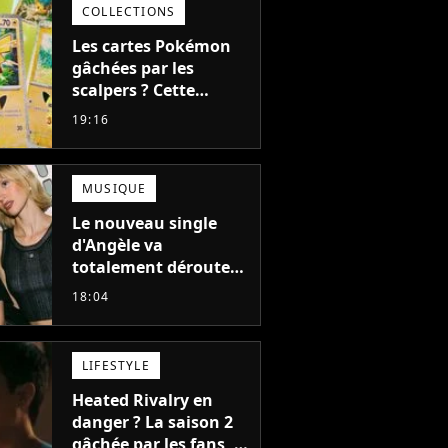
COLLECTIONS
Les cartes Pokémon
gâchées par les
scalpers ? Cette
technique géniale
19:16
d'un magasin pour
ruiner les revendeurs
MUSIQUE
Le nouveau single
d'Angèle va
totalement dérouter
le public, et c'est une
18:04
bonne chose
LIFESTYLE
Heated Rivalry en
danger ? La saison 2
gâchée par les fans, le