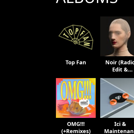
Top Fan
Noir (Radi
Edit &
Remixes)
OMG!!!
Ici &
(+Remixes)
Maintenan