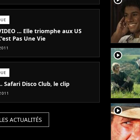
QUE
VIDEO ... Elle triomphe aux US
C'est Pas Une Vie
 2011
player2
QUE
.. Safari Disco Club, le clip
2011
player2
LES ACTUALITÉS