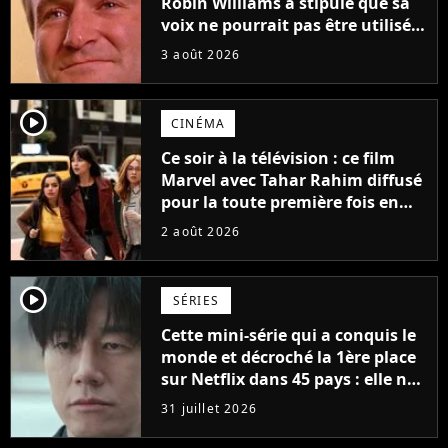
Robin Williams a stipulé que sa
voix ne pourrait pas être utilisée
avant 2039, pourtant Disney
3 août 2026
possède des enregistrements
inédits
player2
CINÉMA
Ce soir à la télévision : ce film
Marvel avec Tahar Rahim diffusé
pour la toute première fois en
France
2 août 2026
player2
SÉRIES
Cette mini-série qui a conquis le
monde et décroché la 1ère place
sur Netflix dans 45 pays : elle ne
compte que 10 épisodes et c'est
31 juillet 2026
un phénomène mondial