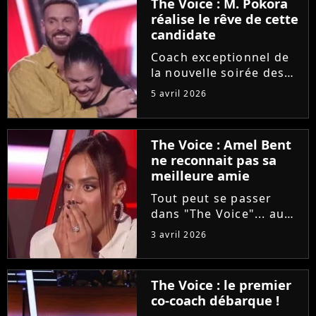
The Voice : M. Pokora
réalise le rêve de cette
candidate
Coach exceptionnel de
la nouvelle soirée des
auditions à l'aveugle de
5 avril 2026
"The Voice", M. Pokora
a accepté de partager
un moment privilégié
The Voice : Amel Bent
avec une candidate
ne reconnait pas sa
"fan" depuis sa plus
meilleure amie
tendre...
Tout peut se passer
dans "The Voice"... au
grand dam d'Amel Bent
3 avril 2026
! Samedi soir, la
chanteuse ne va pas
reconnaître la voix de
The Voice : le premier
sa meilleure amie, qui
co-coach débarque !
est pourtant sa