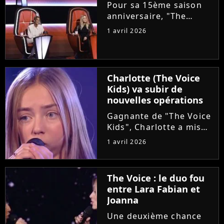
choriste. Regardez...
Pour sa 15ème saison
anniversaire, "The
Voice" met les petits
1 avril 2026
plats dans les grands.
Ce samedi, le plateau
accueillera un coach
supplémentaire pour ce
Charlotte (The Voice
qui est annoncé comme
Kids) va subir de
"une première...
nouvelles opérations
Gagnante de "The Voice
Kids", Charlotte a mis
en lumière son combat
1 avril 2026
contre un cancer
infantile. Alors qu'elle
démarre une tournée
The Voice : le duo fou
avec l'association The
entre Lara Fabian et
Kids Harmony, la
Joanna
chanteuse...
Une deuxième chance