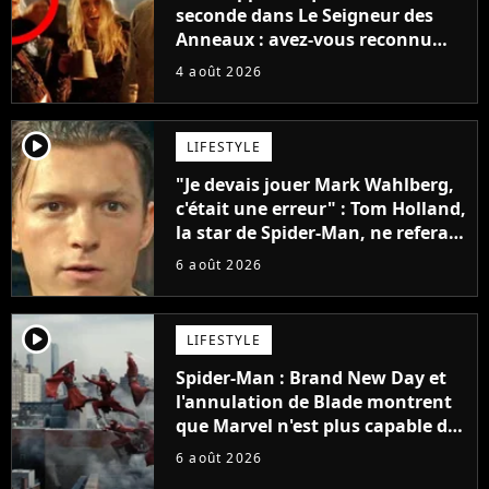
seconde dans Le Seigneur des
Anneaux : avez-vous reconnu
cette légende du cinéma dans la
4 août 2026
saga ?
player2
LIFESTYLE
"Je devais jouer Mark Wahlberg,
c'était une erreur" : Tom Holland,
la star de Spider-Man, ne referait
pas ce blockbuster
6 août 2026
player2
LIFESTYLE
Spider-Man : Brand New Day et
l'annulation de Blade montrent
que Marvel n'est plus capable de
faire quoi que ce soit de simple
6 août 2026