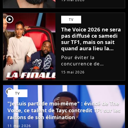
depuis 18 mois en
raison des accusations
portées contre lui, le
player2
TV
chanteur a choisi une
The Voice 2026 ne sera
émission hautement
pas diffusé ce samedi
symbolique...
sur TF1, mais on sait
quand aura lieu la
grande finale
Pour éviter la
concurrence de
l'Eurovision sur France
15 mai 2026
2, TF1 bouscule sa grille
des programmes. Le
prochain épisode de
player2
TV
The Voice, consacré aux
Performances, est
"Je suis parti de moi-même" : évincé de The
avancé d'un jour. La...
Voice, ce talent de Tayc contredit TF1 sur les
raisons de son élimination
11 mai 2026