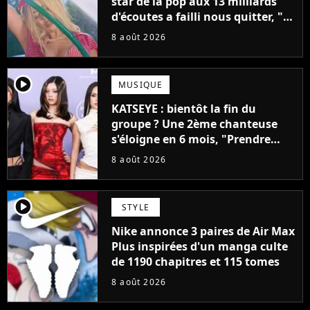
star de la pop aux 13 milliards
d'écoutes a failli nous quitter, "Je
pensais ne plus jamais chanter"
8 août 2026
player2
MUSIQUE
KATSEYE : bientôt la fin du
groupe ? Une 2ème chanteuse
s'éloigne en 6 mois, "Prendre
cette décision n’a pas été facile"
8 août 2026
player2
STYLE
Nike annonce 3 paires de Air Max
Plus inspirées d'un manga culte
de 1190 chapitres et 115 tomes
8 août 2026