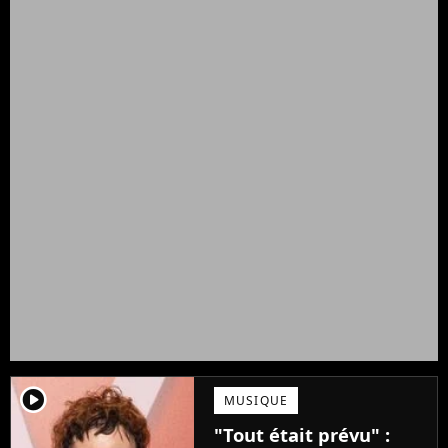
player2
MUSIQUE
"Tout était prévu" :