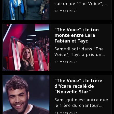
saison de "The Voice",
Olympe se livre à coeur
28 mars 2026
ouvert. Sur Instagram,
le chanteur révèle que
sa carrière a été
"The Voice" : le ton
sabotée par une
monte entre Lara
personne malveillante
Fabian et Tayc
qui a...
Samedi soir dans "The
Voice", Tayc a pris un
malin plaisir à bloquer
23 mars 2026
Lara Fabian, intéressée
par une artiste d'origine
italienne, tout comme
"The Voice" : le frère
elle. Agacée, la
d'Ycare recalé de
chanteuse a réglé ses...
"Nouvelle Star"
Sam, qui n'est autre que
le frère du chanteur
Ycare, a rejoint
21 mars 2026