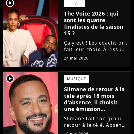
Tessa B. et CJM'S s'est
player2
TV
imposé sur la finish line
The Voice 2026 : qui
grâce aux votes du...
sont les quatre
finalistes de la saison
15 ?
Ça y est ! Les coachs ont
fait leur choix. À l'issue
d'une demi-finale
24 mai 2026
rythmée par des duos
exceptionnels et des
moments forts, Amel
player2
MUSIQUE
Bent, Tayc, Lara Fabian
Slimane de retour à la
et Florent Pagny ont
télé après 18 mois
désigné...
d'absence, il choisit
une émission
symbolique
Slimane fait son grand
retour à la télé. Absent
des écrans et des ondes
19 mai 2026