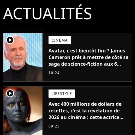
ACTUALITÉS
player2
CINÉMA
Avatar, c'est bientôt fini ? James
Cameron prêt à mettre de côté sa
saga de science-fiction aux 6
milliards de recettes
10:24
player2
LIFESTYLE
Avec 400 millions de dollars de
recettes, c'est la révélation de
2026 au cinéma : cette actrice
adorée prête à remplacer
09:23
Jennifer Lawrence chez Marvel