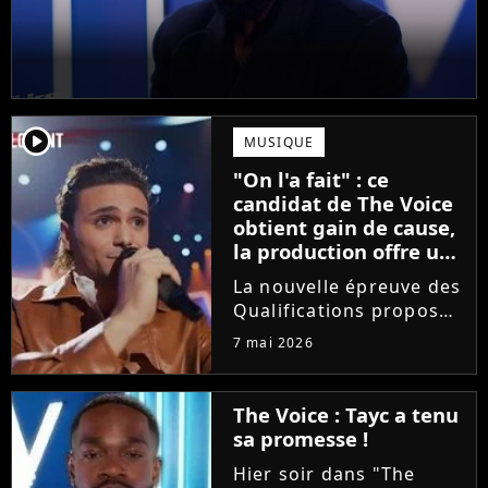
player2
MUSIQUE
"On l'a fait" : ce
candidat de The Voice
obtient gain de cause,
la production offre une
compensation à tous
La nouvelle épreuve des
les talents
Qualifications proposée
dans The Voice est loin
7 mai 2026
de faire l'unanimité.
Furieux d'avoir vu sa
prestation être
The Voice : Tayc a tenu
raccourcie au montage,
sa promesse !
Yanis Si Ah est monté
Hier soir dans "The
au...