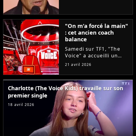
taille aux coachs en se
glissant dans la peau
d'un candidat. A-t-il
réussi à convaincre Lara
"On m'a forcé la main"
Fabian, Florent Pagny,...
: cet ancien coach
balance
Samedi sur TF1, "The
Voice" a accueilli un
invité exceptionnel pour
21 avril 2026
épauler Lara Fabian :
Louis Bertignac ! Coach
emblématique des deux
Charlotte (The Voice Kids) travaille sur son
premières saisons, le
premier single
rockeur avait
pourtant...
18 avril 2026