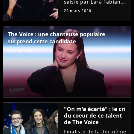
saisie par Lara Fabian.
Hier soir dans "The
29 mars 2026
Voice", l'audition de
Joanna, ancienne demi-
finaliste de la "Star
The Voice : une chanteuse populaire
Academy", a bouleversé
surprend cette candidate
la coach. Elle n'a pas
résisté...
28 mars 2026
"On m'a écarté" : le cri
du coeur de ce talent
de The Voice
Finaliste de la deuxième