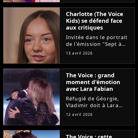
"Pourquoi tu restes"
d'Amel Bent. Un
Charlotte (The Voice
moment chargé en
Kids) se défend face
émotion qui n'a
aux critiques
néanmoins pas fait se
retourner...
Invitée dans le portrait
de l'émission "Sept à
Huit", Charlotte est
13 avril 2026
revenue sur son cancer
diagnostiqué à l'âge de
8 ans. La maladie et les
The Voice : grand
opérations de la
moment d'émotion
dernière gagnante de
avec Lara Fabian
"The...
Réfugié de Géorgie,
Vladimir doit à Lara
Fabian son
12 avril 2026
apprentissage du
français et sa vocation
de chanteur. Sur le
The Voice : cette