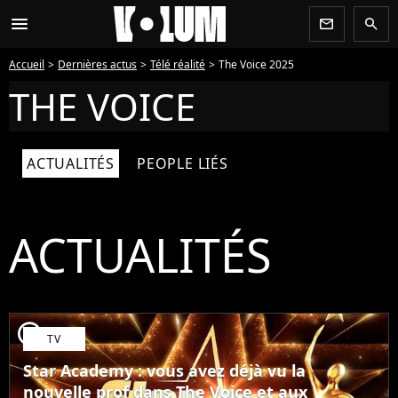
menu
newsletter
search
Accueil
Dernières actus
Télé réalité
The Voice 2025
THE VOICE
ACTUALITÉS
PEOPLE LIÉS
ACTUALITÉS
player2
TV
Star Academy : vous avez déjà vu la
nouvelle prof dans The Voice et aux