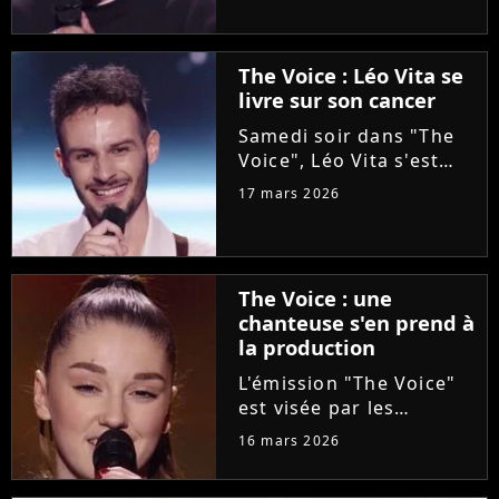
l'aventure "The Voice"
grâce à Florent Pagny
lors de la deuxième
The Voice : Léo Vita se
soirée des auditions à
livre sur son cancer
l'aveugle. Une revanche
pour...
Samedi soir dans "The
Voice", Léo Vita s'est
présenté aux auditions
17 mars 2026
à l'aveugle. Avec son
interprétation du titre
"Animaux fragiles" de
Ycare et Zaz, le jeune
The Voice : une
talent de 25 ans a su...
chanteuse s'en prend à
la production
L'émission "The Voice"
est visée par les
critiques de la
16 mars 2026
chanteuse Mathilda, qui
dénonce l'utilisation