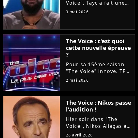
Voice", Tayc a fait une
proposition en or à
3 mai 2026
Tessa B et Mounir lors
des Battles : les laisser
enregistrer un duo sur
son nouvel album
The Voice : c'est quoi
"Joÿa". Et le chanteur a
cette nouvelle épreuve
tenu...
?
Pour sa 15ème saison,
"The Voice" innove. TF1
va proposer ce soir aux
2 mai 2026
téléspectateurs
d'assister à deux
épreuves en une : les
The Voice : Nikos passe
Qualifications et les
l'audition !
Battles. On vous
explique tout !
Hier soir dans "The
Voice", Nikos Aliagas a
réservé une surprise de
26 avril 2026