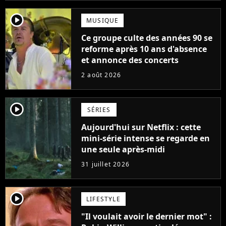
player2
MUSIQUE
Ce groupe culte des années 90 se
reforme après 10 ans d'absence
et annonce des concerts
2 août 2026
player2
SÉRIES
Aujourd'hui sur Netflix : cette
mini-série intense se regarde en
une seule après-midi
31 juillet 2026
player2
LIFESTYLE
"Il voulait avoir le dernier mot" :