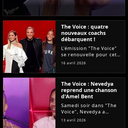
The Voice : quatre
nouveaux coachs
débarquent !
L'émission "The Voice"
se renouvelle pour cette
saison 15. Alors que les
16 avril 2026
auditions à l'aveugle
arrivent à leur terme, la
production ajoute une
The Voice : Nevedya
étape avant les Battles :
reprend une chanson
les Qualifications....
d'Amel Bent
Samedi soir dans "The
Voice", Nevedya a
proposé une version
13 avril 2026
piano-voix du titre