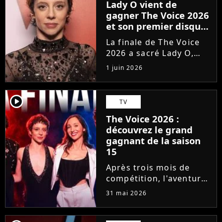
Lady O vient de
gagner The Voice 2026
et son premier disque
est déjà disponible
La finale de The Voice
2026 a sacré Lady O,
talent de Florent Pagny
1 juin 2026
qui s'est imposée dans
le coeur du public grâce
à son timbre envoûtant.
player2
TV
À seulement 18 ans, la
The Voice 2026 :
jeune artiste suisse...
découvrez le grand
gagnant de la saison
15
Après trois mois de
compétition, l'aventure
The Voice 2026 a pris
31 mai 2026
fin. En direct sur TF1,
qui de Lady O, Hugo,