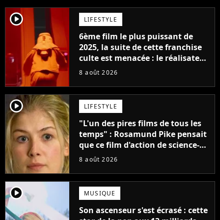
player2
LIFESTYLE
6ème film le plus puissant de
2025, la suite de cette franchise
culte est menacée : le réalisateur
claque la porte pour "différends
8 août 2026
créatifs"
player2
LIFESTYLE
"L'un des pires films de tous les
temps" : Rosamund Pike pensait
que ce film d'action de science-
fiction avec Dwayne Johnson
8 août 2026
mettrait fin à sa carrière
player2
MUSIQUE
Son ascenseur s'est écrasé : cette