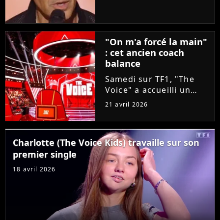
taille aux coachs en se
glissant dans la peau
d'un candidat. A-t-il
réussi à convaincre Lara
"On m'a forcé la main"
Fabian, Florent Pagny,...
: cet ancien coach
balance
Samedi sur TF1, "The
Voice" a accueilli un
invité exceptionnel pour
21 avril 2026
épauler Lara Fabian :
Louis Bertignac ! Coach
emblématique des deux
Charlotte (The Voice Kids) travaille sur son
premières saisons, le
premier single
rockeur avait
pourtant...
18 avril 2026