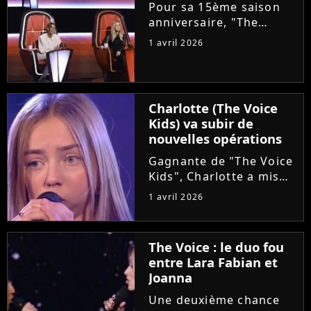
choriste. Regardez...
Pour sa 15ème saison
anniversaire, "The
Voice" met les petits
1 avril 2026
plats dans les grands.
Ce samedi, le plateau
accueillera un coach
supplémentaire pour ce
Charlotte (The Voice
qui est annoncé comme
Kids) va subir de
"une première...
nouvelles opérations
Gagnante de "The Voice
Kids", Charlotte a mis
en lumière son combat
1 avril 2026
contre un cancer
infantile. Alors qu'elle
démarre une tournée
The Voice : le duo fou
avec l'association The
entre Lara Fabian et
Kids Harmony, la
Joanna
chanteuse...
Une deuxième chance