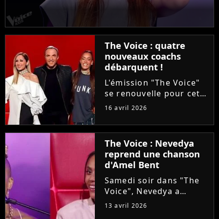
The Voice : quatre
nouveaux coachs
débarquent !
L'émission "The Voice"
se renouvelle pour cette
saison 15. Alors que les
16 avril 2026
auditions à l'aveugle
arrivent à leur terme, la
production ajoute une
The Voice : Nevedya
étape avant les Battles :
reprend une chanson
les Qualifications....
d'Amel Bent
Samedi soir dans "The
Voice", Nevedya a
proposé une version
13 avril 2026
piano-voix du titre