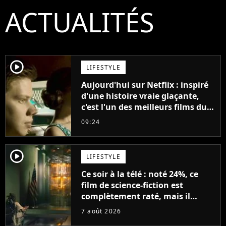
ACTUALITÉS
player2
LIFESTYLE
Aujourd'hui sur Netflix : inspiré
d'une histoire vraie glaçante,
c'est l'un des meilleurs films du
21ème siècle
09:24
player2
LIFESTYLE
Ce soir à la télé : noté 24%, ce
film de science-fiction est
complètement raté, mais il
aurait pu être encore pire à
7 août 2026
cause de son acteur