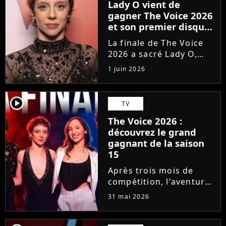
Lady O vient de
gagner The Voice 2026
et son premier disque
est déjà disponible
La finale de The Voice
2026 a sacré Lady O,
talent de Florent Pagny
1 juin 2026
qui s'est imposée dans
le coeur du public grâce
à son timbre envoûtant.
player2
TV
À seulement 18 ans, la
The Voice 2026 :
jeune artiste suisse...
découvrez le grand
gagnant de la saison
15
Après trois mois de
compétition, l'aventure
The Voice 2026 a pris
31 mai 2026
fin. En direct sur TF1,
qui de Lady O, Hugo,