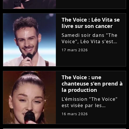
l'aventure "The Voice"
grâce à Florent Pagny
lors de la deuxième
The Voice : Léo Vita se
soirée des auditions à
livre sur son cancer
l'aveugle. Une revanche
pour...
Samedi soir dans "The
Voice", Léo Vita s'est
présenté aux auditions
17 mars 2026
à l'aveugle. Avec son
interprétation du titre
"Animaux fragiles" de
Ycare et Zaz, le jeune
The Voice : une
talent de 25 ans a su...
chanteuse s'en prend à
la production
L'émission "The Voice"
est visée par les
critiques de la
16 mars 2026
chanteuse Mathilda, qui
dénonce l'utilisation