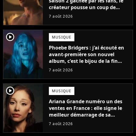
saison 2 gâchée par les fans, le
créateur pousse un coup de
gueule
7 août 2026
player2
MUSIQUE
Phoebe Bridgers : j'ai écouté en
avant-première son nouvel
album, c'est le bijou de la fin
d'été
7 août 2026
player2
MUSIQUE
Ariana Grande numéro un des
ventes en France : elle signe le
meilleur démarrage de sa
carrière avec son album Petal
7 août 2026