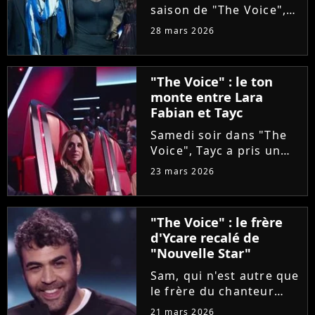
saison de "The Voice",
Olympe se livre à coeur
28 mars 2026
ouvert. Sur Instagram,
le chanteur révèle que
sa carrière a été
"The Voice" : le ton
sabotée par une
monte entre Lara
personne malveillante
Fabian et Tayc
qui a...
Samedi soir dans "The
Voice", Tayc a pris un
malin plaisir à bloquer
23 mars 2026
Lara Fabian, intéressée
par une artiste d'origine
italienne, tout comme
"The Voice" : le frère
elle. Agacée, la
d'Ycare recalé de
chanteuse a réglé ses...
"Nouvelle Star"
Sam, qui n'est autre que
le frère du chanteur
Ycare, a rejoint
21 mars 2026