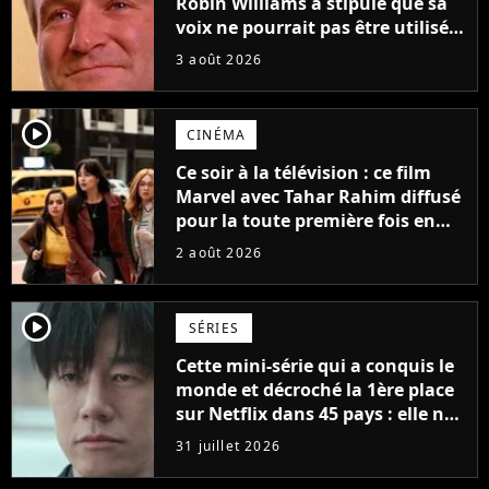
Robin Williams a stipulé que sa
voix ne pourrait pas être utilisée
avant 2039, pourtant Disney
3 août 2026
possède des enregistrements
inédits
player2
CINÉMA
Ce soir à la télévision : ce film
Marvel avec Tahar Rahim diffusé
pour la toute première fois en
France
2 août 2026
player2
SÉRIES
Cette mini-série qui a conquis le
monde et décroché la 1ère place
sur Netflix dans 45 pays : elle ne
compte que 10 épisodes et c'est
31 juillet 2026
un phénomène mondial