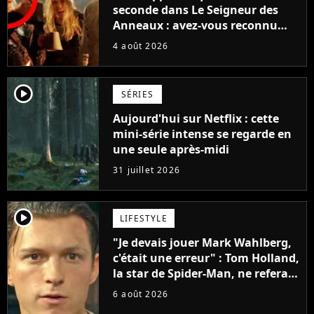
seconde dans Le Seigneur des
Anneaux : avez-vous reconnu
cette légende du cinéma dans la
4 août 2026
saga ?
player2
SÉRIES
Aujourd'hui sur Netflix : cette
mini-série intense se regarde en
une seule après-midi
31 juillet 2026
player2
LIFESTYLE
"Je devais jouer Mark Wahlberg,
c'était une erreur" : Tom Holland,
la star de Spider-Man, ne referait
pas ce blockbuster
6 août 2026