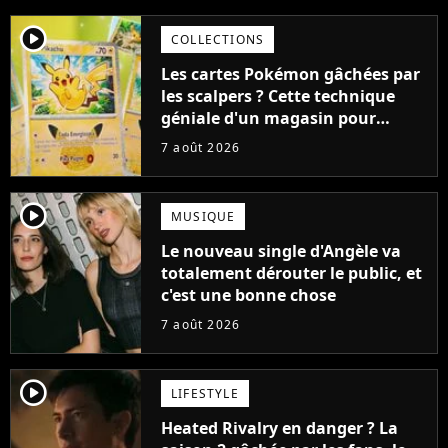
player2
COLLECTIONS
Les cartes Pokémon gâchées par
les scalpers ? Cette technique
géniale d'un magasin pour
ruiner les revendeurs
7 août 2026
player2
MUSIQUE
Le nouveau single d'Angèle va
totalement dérouter le public, et
c'est une bonne chose
7 août 2026
player2
LIFESTYLE
Heated Rivalry en danger ? La