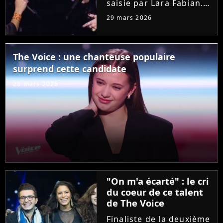
saisie par Lara Fabian.
Hier soir dans "The
29 mars 2026
Voice", l'audition de
Joanna, ancienne demi-
finaliste de la "Star
The Voice : une chanteuse populaire
Academy", a bouleversé
surprend cette candidate
la coach. Elle n'a pas
résisté...
28 mars 2026
"On m'a écarté" : le cri
du coeur de ce talent
de The Voice
Finaliste de la deuxième