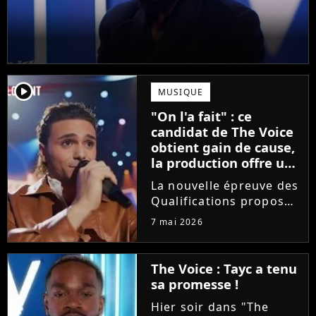
player2
MUSIQUE
"On l'a fait" : ce
candidat de The Voice
obtient gain de cause,
la production offre une
compensation à tous
La nouvelle épreuve des
les talents
Qualifications proposée
dans The Voice est loin
7 mai 2026
de faire l'unanimité.
Furieux d'avoir vu sa
prestation être
The Voice : Tayc a tenu
raccourcie au montage,
sa promesse !
Yanis Si Ah est monté
Hier soir dans "The
au...