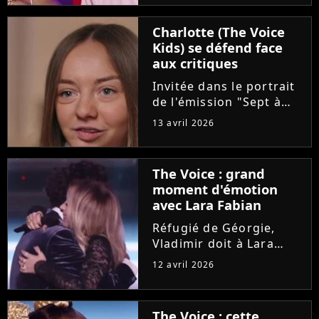
"Pourquoi tu restes"
d'Amel Bent. Un
Charlotte (The Voice
moment chargé en
Kids) se défend face
émotion qui n'a
aux critiques
néanmoins pas fait se
retourner...
Invitée dans le portrait
de l'émission "Sept à
Huit", Charlotte est
13 avril 2026
revenue sur son cancer
diagnostiqué à l'âge de
8 ans. La maladie et les
The Voice : grand
opérations de la
moment d'émotion
dernière gagnante de
avec Lara Fabian
"The...
Réfugié de Géorgie,
Vladimir doit à Lara
Fabian son
12 avril 2026
apprentissage du
français et sa vocation
de chanteur. Sur le
The Voice : cette