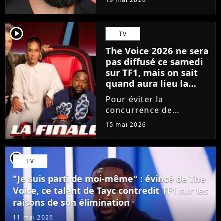
depuis 18 mois en
raison des accusations
portées contre lui, le
player2
TV
chanteur a choisi une
The Voice 2026 ne sera
émission hautement
pas diffusé ce samedi
symbolique...
sur TF1, mais on sait
quand aura lieu la
grande finale
Pour éviter la
concurrence de
l'Eurovision sur France
15 mai 2026
2, TF1 bouscule sa grille
des programmes. Le
prochain épisode de
player2
TV
The Voice, consacré aux
Performances, est
"Je suis parti de moi-même" : évincé de The
avancé d'un jour. La...
Voice, ce talent de Tayc contredit TF1 sur les
raisons de son élimination
11 mai 2026