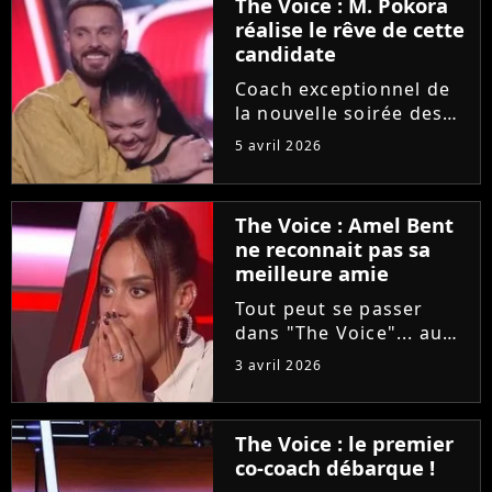
The Voice : M. Pokora
réalise le rêve de cette
candidate
Coach exceptionnel de
la nouvelle soirée des
auditions à l'aveugle de
5 avril 2026
"The Voice", M. Pokora
a accepté de partager
un moment privilégié
The Voice : Amel Bent
avec une candidate
ne reconnait pas sa
"fan" depuis sa plus
meilleure amie
tendre...
Tout peut se passer
dans "The Voice"... au
grand dam d'Amel Bent
3 avril 2026
! Samedi soir, la
chanteuse ne va pas
reconnaître la voix de
The Voice : le premier
sa meilleure amie, qui
co-coach débarque !
est pourtant sa