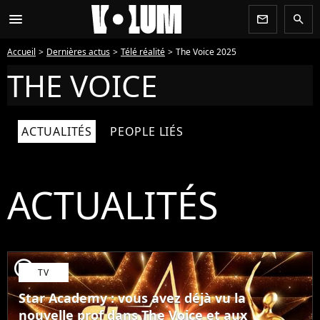
menu
newsletter
search
Accueil
Dernières actus
Télé réalité
The Voice 2025
THE VOICE
ACTUALITÉS
PEOPLE LIÉS
ACTUALITÉS
player2
TV
Star Academy : vous avez déjà vu la
nouvelle prof dans The Voice et aux