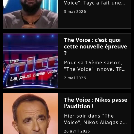
Voice", Tayc a fait une
proposition en or à
3 mai 2026
Tessa B et Mounir lors
des Battles : les laisser
enregistrer un duo sur
son nouvel album
The Voice : c'est quoi
"Joÿa". Et le chanteur a
cette nouvelle épreuve
tenu...
?
Pour sa 15ème saison,
"The Voice" innove. TF1
va proposer ce soir aux
2 mai 2026
téléspectateurs
d'assister à deux
épreuves en une : les
The Voice : Nikos passe
Qualifications et les
l'audition !
Battles. On vous
explique tout !
Hier soir dans "The
Voice", Nikos Aliagas a
réservé une surprise de
26 avril 2026