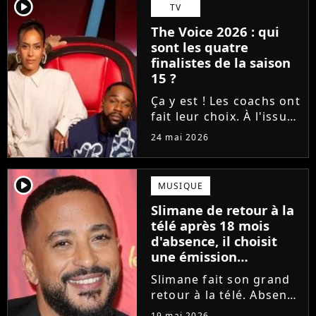
Tessa B. et CJM'S s'est
player2
TV
imposé sur la finish line
The Voice 2026 : qui
grâce aux votes du...
sont les quatre
finalistes de la saison
15 ?
Ça y est ! Les coachs ont
fait leur choix. À l'issue
d'une demi-finale
24 mai 2026
rythmée par des duos
exceptionnels et des
moments forts, Amel
player2
MUSIQUE
Bent, Tayc, Lara Fabian
Slimane de retour à la
et Florent Pagny ont
télé après 18 mois
désigné...
d'absence, il choisit
une émission
symbolique
Slimane fait son grand
retour à la télé. Absent
des écrans et des ondes
19 mai 2026