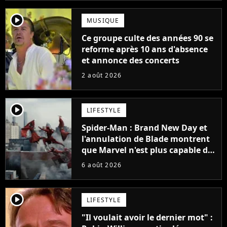
player2
MUSIQUE
Ce groupe culte des années 90 se
reforme après 10 ans d'absence
et annonce des concerts
2 août 2026
player2
LIFESTYLE
Spider-Man : Brand New Day et
l'annulation de Blade montrent
que Marvel n'est plus capable de
faire quoi que ce soit de simple
6 août 2026
player2
LIFESTYLE
"Il voulait avoir le dernier mot" :