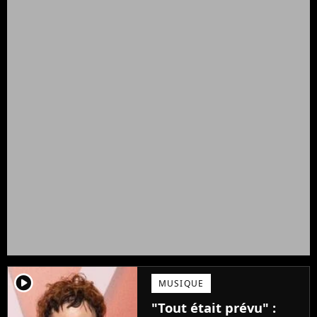
player2
MUSIQUE
"Tout était prévu" :