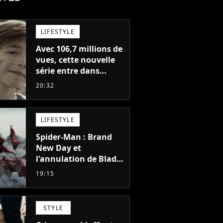
LIFESTYLE
Avec 106,7 millions de
vues, cette nouvelle
série entre dans
l'histoire de Netflix en
20:32
seulement 48 jours
LIFESTYLE
Spider-Man : Brand
New Day et
l'annulation de Blade
montrent que Marvel
19:15
n'est plus capable de
faire quoi que ce soit
de simple
STYLE