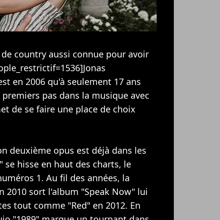
 de country aussi connue pour avoir
ople_restrictif=1536]Jonas
C'est en 2006 qu'à seulement 17 ans
es premiers pas dans la musique avec
t de se faire une place de choix
son deuxième opus est déjà dans les
" se hisse en haut des charts, le
numéros 1. Au fil des années, la
n 2010 sort l'album "Speak Now" lui
tes tout comme "Red" en 2012. En
uio "1989" marque un tournant dans