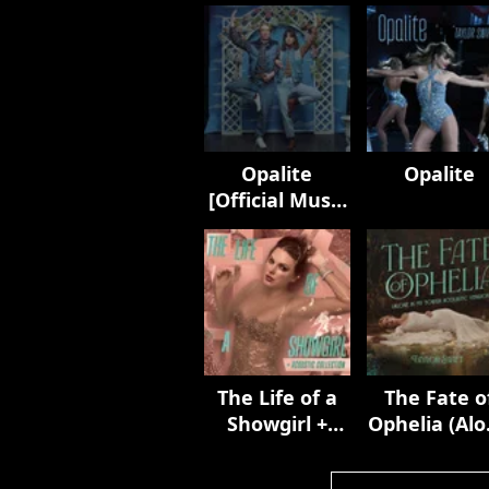
Opalite
Opalite
[Official Music
Video
(Extended
Versions)]
The Life of a
The Fate o
Showgirl +
Ophelia (Al
Acoustic
In My Towe
Collection
Acoustic