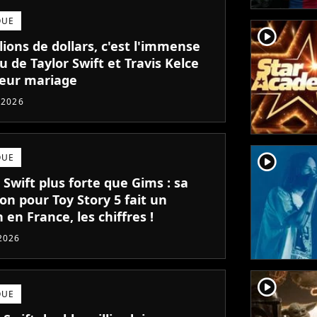
QUE
player2
lions de dollars, c'est l'immense
 de Taylor Swift et Travis Kelce
leur mariage
t 2026
player2
QUE
 Swift plus forte que Gims : sa
on pour Toy Story 5 fait un
 en France, les chiffres !
 2026
player2
QUE