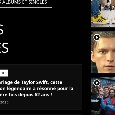
S ALBUMS ET SINGLES
S
player2
ÉS
QUE
player2
iage de Taylor Swift, cette
on légendaire a résonné pour la
re fois depuis 62 ans !
t 2026