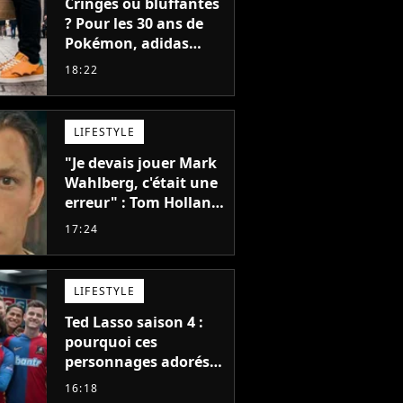
Cringes ou bluffantes
? Pour les 30 ans de
Pokémon, adidas
dévoile une énorme
18:22
collection de sneakers
et je ne sais pas quoi
en penser
LIFESTYLE
"Je devais jouer Mark
Wahlberg, c'était une
erreur" : Tom Holland,
la star de Spider-Man,
17:24
ne referait pas ce
blockbuster
LIFESTYLE
Ted Lasso saison 4 :
pourquoi ces
personnages adorés
des fans ne sont pas
16:18
dans la suite ?