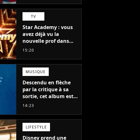
TV
Star Academy : vous
avez déjà vu la
nouvelle prof dans
The Voice et aux
15:20
Enfoirés
MUSIQUE
Descendu en flèche
par la critique à sa
sortie, cet album est
en train de devenir le
14:23
plus populaire de son
auteur
LIFESTYLE
Disney prend une