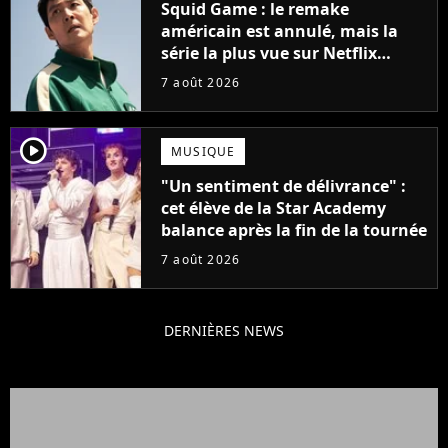
Squid Game : le remake
américain est annulé, mais la
série la plus vue sur Netflix
pourrait avoir une version
7 août 2026
française
player2
MUSIQUE
"Un sentiment de délivrance" :
cet élève de la Star Academy
balance après la fin de la tournée
7 août 2026
DERNIÈRES NEWS