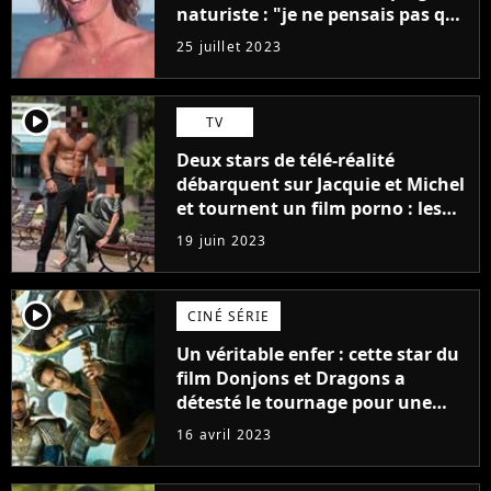
naturiste : "je ne pensais pas que
j'arriverais à le faire..."
25 juillet 2023
player2
TV
Deux stars de télé-réalité
débarquent sur Jacquie et Michel
et tournent un film porno : les
premières images du tournage
19 juin 2023
(exclu)
player2
CINÉ SÉRIE
Un véritable enfer : cette star du
film Donjons et Dragons a
détesté le tournage pour une
raison très spéciale
16 avril 2023