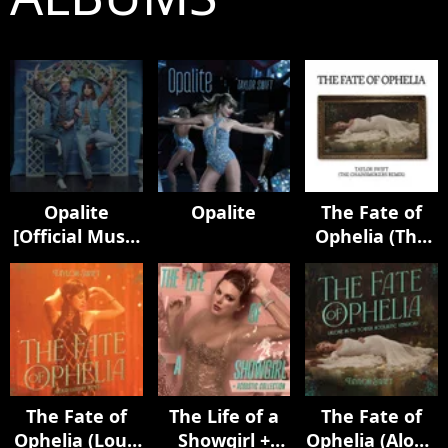
Opalite
Opalite
The Fate of
[Official Music
Ophelia (The
Video
Chainsmokers
(Extended
Remix)
Versions)]
The Fate of
The Life of a
The Fate of
Ophelia (Loud
Showgirl +
Ophelia (Alone