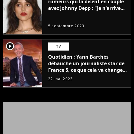
rumeurs qui la disent en couple
avec Johnny Depp : "Je n'arrive
même pas..."
5 septembre 2023
player2
TV
Quotidien : Yann Barthès
débauche un journaliste star de
France 5, ce que cela va changer
à la rentrée
22 mai 2023