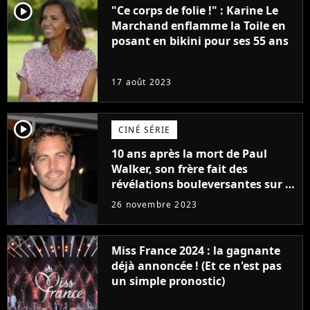
player2
"Ce corps de folie !" : Karine Le
Marchand enflamme la Toile en
posant en bikini pour ses 55 ans
17 août 2023
player2
CINÉ SÉRIE
10 ans après la mort de Paul
Walker, son frère fait des
révélations bouleversantes sur la
réaction des acteurs de Fast and
26 novembre 2023
Furious
Miss France 2024 : la gagnante
déjà annoncée ! (Et ce n'est pas
un simple pronostic)