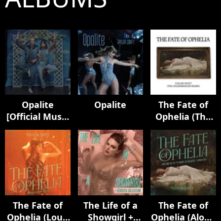
Opalite
Opalite
The Fate of
[Official Music
Ophelia (The
Video
Chainsmokers
(Extended
Remix)
Versions)]
The Fate of
The Life of a
The Fate of
Ophelia (Loud
Showgirl +
Ophelia (Alone