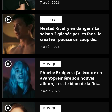
7 août 2026
player2
LIFESTYLE
Heated Rivalry en danger ? La
saison 2 gâchée par les fans, le
créateur pousse un coup de
gueule
7 août 2026
player2
MUSIQUE
Phoebe Bridgers : j'ai écouté en
avant-première son nouvel
album, c'est le bijou de la fin
d'été
7 août 2026
player2
MUSIQUE