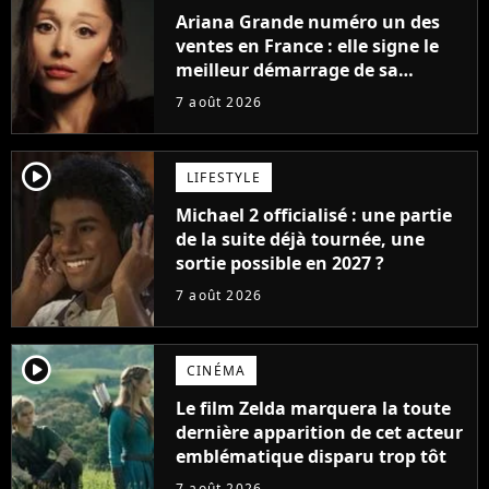
Ariana Grande numéro un des
ventes en France : elle signe le
meilleur démarrage de sa
carrière avec son album Petal
7 août 2026
player2
LIFESTYLE
Michael 2 officialisé : une partie
de la suite déjà tournée, une
sortie possible en 2027 ?
7 août 2026
player2
CINÉMA
Le film Zelda marquera la toute
dernière apparition de cet acteur
emblématique disparu trop tôt
7 août 2026