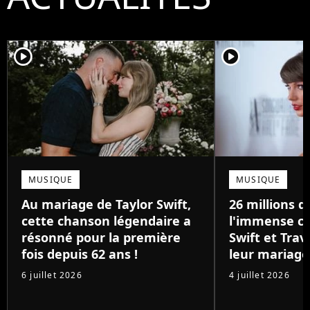
player2
player2
MUSIQUE
MUSIQUE
Au mariage de Taylor Swift,
26 millions de
cette chanson légendaire a
l'immense ca
résonné pour la première
Swift et Trav
fois depuis 62 ans !
leur mariage
6 juillet 2026
4 juillet 2026