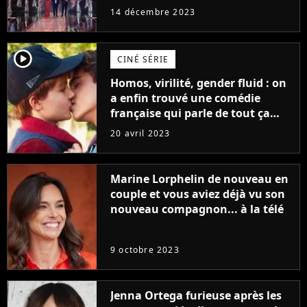
14 décembre 2023
player2
CINÉ SÉRIE
Homos, virilité, gender fluid : on
a enfin trouvé une comédie
française qui parle de tout ça
sans être super ringarde
20 avril 2023
Marine Lorphelin de nouveau en
couple et vous aviez déjà vu son
nouveau compagnon... à la télé
9 octobre 2023
Jenna Ortega furieuse après les