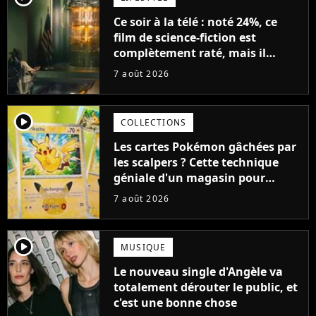
Ce soir à la télé : noté 24%, ce
film de science-fiction est
complètement raté, mais il
aurait pu être encore pire à
7 août 2026
cause de son acteur
player2
COLLECTIONS
Les cartes Pokémon gâchées par
les scalpers ? Cette technique
géniale d'un magasin pour
ruiner les revendeurs
7 août 2026
player2
MUSIQUE
Le nouveau single d'Angèle va
totalement dérouter le public, et
c'est une bonne chose