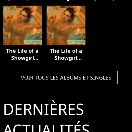
Luxury Remix)
Acoustic
In My Tower
Collection
Acoustic
Version)
The Life of a
The Life of a
Showgirl
Showgirl
(Track by
(Track by
Track Version)
Track Version)
VOIR TOUS LES ALBUMS ET SINGLES
DERNIÈRES
ACTUALITÉS