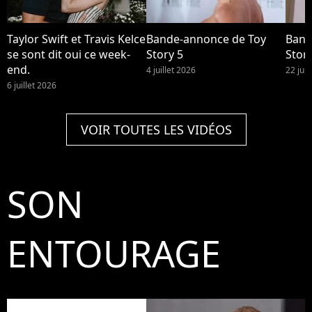
Taylor Swift et Travis Kelce
Bande-annonce de Toy
Band
se sont dit oui ce week-
Story 5
Story
end.
4 juillet 2026
22 jui
6 juillet 2026
VOIR TOUTES LES VIDÉOS
SON
ENTOURAGE