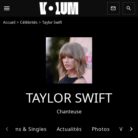
menu
newsletter
search
Accueil
Célébrités
Taylor Swift
TAYLOR SWIFT
Chanteuse
chevron_left
chevron_right
Albums & Singles
Actualités
Photos
Vidéos