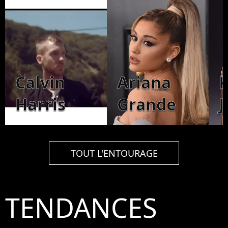
Calvin
Ariana
K
Harris
Grande
J
TOUT L'ENTOURAGE
TENDANCES