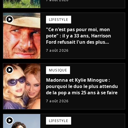
player2
LIFESTYLE
"Ce n'est pas pour moi, mon
pote" : il y a 33 ans, Harrison
Ford refusait l'un des plus
grands succès de tous les temps
7 août 2026
player2
MUSIQUE
Madonna et Kylie Minogue :
pourquoi le duo le plus attendu
de la pop a mis 25 ans à se faire
7 août 2026
player2
LIFESTYLE