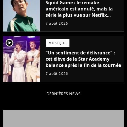
Squid Game : le remake
américain est annulé, mais la
série la plus vue sur Netflix
pourrait avoir une version
7 août 2026
française
player2
MUSIQUE
"Un sentiment de délivrance" :
cet élève de la Star Academy
balance après la fin de la tournée
7 août 2026
DERNIÈRES NEWS