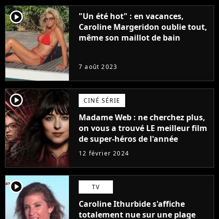
player2
"Un été hot" : en vacances,
Caroline Margeridon oublie tout,
même son maillot de bain
7 août 2023
player2
CINÉ SÉRIE
Madame Web : ne cherchez plus,
on vous a trouvé LE meilleur film
de super-héros de l'année
12 février 2024
player2
TV
Caroline Ithurbide s'affiche
totalement nue sur une plage