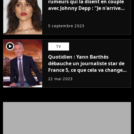
rumeurs qui la disent en couple
avec Johnny Depp : "Je n'arrive
même pas..."
5 septembre 2023
player2
TV
Quotidien : Yann Barthès
débauche un journaliste star de
France 5, ce que cela va changer
à la rentrée
22 mai 2023