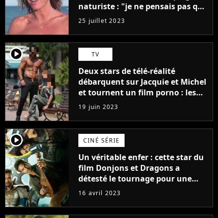
naturiste : "je ne pensais pas que
j'arriverais à le faire..."
25 juillet 2023
player2
TV
Deux stars de télé-réalité
débarquent sur Jacquie et Michel
et tournent un film porno : les
premières images du tournage
19 juin 2023
(exclu)
player2
CINÉ SÉRIE
Un véritable enfer : cette star du
film Donjons et Dragons a
détesté le tournage pour une
raison très spéciale
16 avril 2023