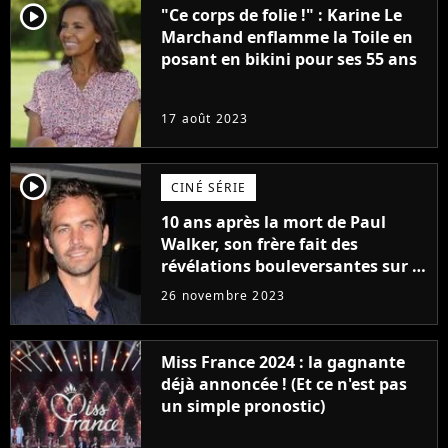
player2
"Ce corps de folie !" : Karine Le
Marchand enflamme la Toile en
posant en bikini pour ses 55 ans
17 août 2023
player2
CINÉ SÉRIE
10 ans après la mort de Paul
Walker, son frère fait des
révélations bouleversantes sur la
réaction des acteurs de Fast and
26 novembre 2023
Furious
Miss France 2024 : la gagnante
déjà annoncée ! (Et ce n'est pas
un simple pronostic)