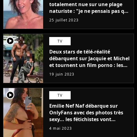
totalement nue sur une plage
naturiste : "je ne pensais pas que
j'arriverais à le faire..."
25 juillet 2023
player2
TV
Deux stars de télé-réalité
débarquent sur Jacquie et Michel
et tournent un film porno : les
premières images du tournage
19 juin 2023
(exclu)
player2
TV
Emilie Nef Naf débarque sur
OnlyFans avec des photos très
sexy... les fétichistes vont
prendre leur pied !
4 mai 2023