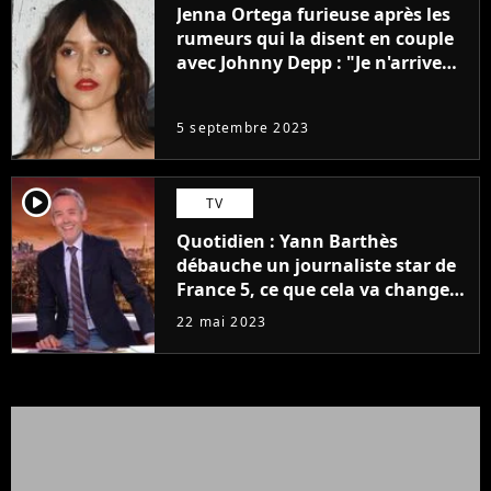
Jenna Ortega furieuse après les
rumeurs qui la disent en couple
avec Johnny Depp : "Je n'arrive
même pas..."
5 septembre 2023
player2
TV
Quotidien : Yann Barthès
débauche un journaliste star de
France 5, ce que cela va changer
à la rentrée
22 mai 2023