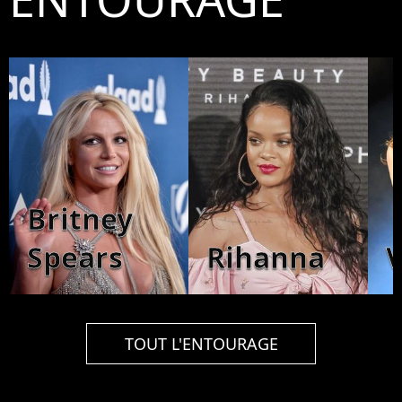
Britney
Spears
Rihanna
V
TOUT L'ENTOURAGE