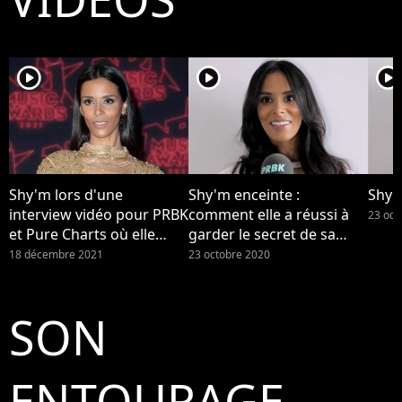
player2
player2
player2
Shy'm lors d'une
Shy'm enceinte :
Shy'
interview vidéo pour PRBK
comment elle a réussi à
23 oct
et Pure Charts où elle
garder le secret de sa
nous parlait de sa
grossesse (Interview)
18 décembre 2021
23 octobre 2020
grossesse surprise.
Maman de son premier
enfant, la star s'est
SON
maintenant confiée à LCI
sur son bébé et sur la
maternité : "C'est
ENTOURAGE
compliqué et fatiguant".