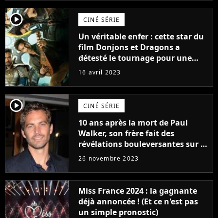
player2
CINÉ SÉRIE
Un véritable enfer : cette star du
film Donjons et Dragons a
détesté le tournage pour une
raison très spéciale
16 avril 2023
player2
CINÉ SÉRIE
10 ans après la mort de Paul
Walker, son frère fait des
révélations bouleversantes sur la
réaction des acteurs de Fast and
26 novembre 2023
Furious
Miss France 2024 : la gagnante
déjà annoncée ! (Et ce n'est pas
un simple pronostic)