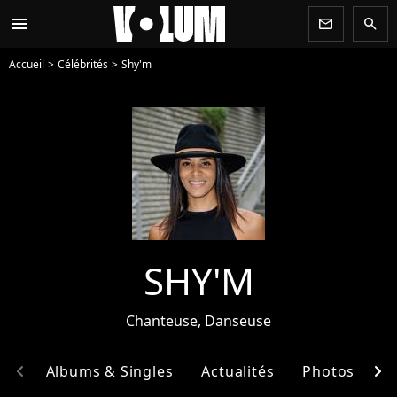
menu
newsletter
search
Accueil
Célébrités
Shy'm
SHY'M
Chanteuse, Danseuse
chevron_left
chevron_right
hie
Albums & Singles
Actualités
Photos
E