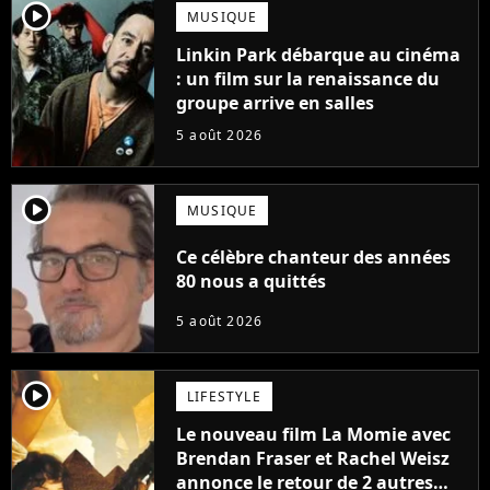
player2
MUSIQUE
Linkin Park débarque au cinéma
: un film sur la renaissance du
groupe arrive en salles
5 août 2026
player2
MUSIQUE
Ce célèbre chanteur des années
80 nous a quittés
5 août 2026
player2
LIFESTYLE
Le nouveau film La Momie avec
Brendan Fraser et Rachel Weisz
annonce le retour de 2 autres