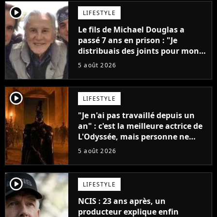
player2
LIFESTYLE
Le fils de Michael Douglas a
passé 7 ans en prison : "Je
distribuais des joints pour mon
père"
5 août 2026
player2
LIFESTYLE
"Je n'ai pas travaillé depuis un
an" : c'est la meilleure actrice de
L'Odyssée, mais personne ne
veut lui donner de rôle au
5 août 2026
cinéma
player2
LIFESTYLE
NCIS : 23 ans après, un
producteur explique enfin