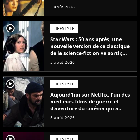
personnages emblématiques de
5 août 2026
la saga
player2
LIFESTYLE
Star Wars : 50 ans après, une
nouvelle version de ce classique
de la science-fiction va sortir,
mais on ne la verra jamais en
5 août 2026
France
player2
LIFESTYLE
Aujourd'hui sur Netflix, l'un des
meilleurs films de guerre et
d'aventure du cinéma qui a
connu un succès retentissant à
5 août 2026
son époque
player2
LIFESTYLE