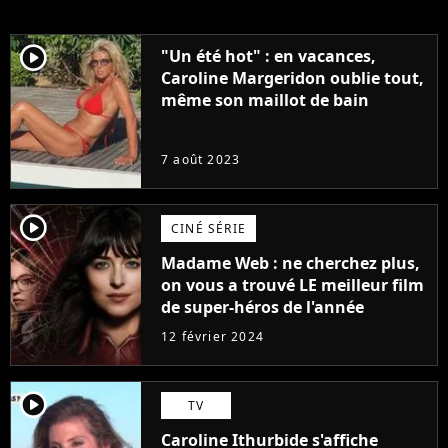
player2
"Un été hot" : en vacances,
Caroline Margeridon oublie tout,
même son maillot de bain
7 août 2023
player2
CINÉ SÉRIE
Madame Web : ne cherchez plus,
on vous a trouvé LE meilleur film
de super-héros de l'année
12 février 2024
player2
TV
Caroline Ithurbide s'affiche