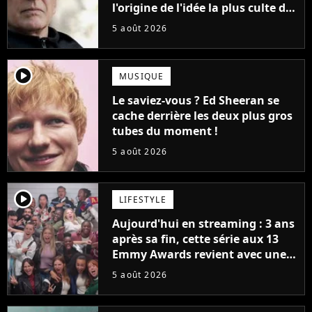
l'origine de l'idée la plus culte de
la série (et on ne parle pas du
5 août 2026
bateau)
player2
MUSIQUE
Le saviez-vous ? Ed Sheeran se
cache derrière les deux plus gros
tubes du moment !
5 août 2026
player2
LIFESTYLE
Aujourd'hui en streaming : 3 ans
après sa fin, cette série aux 13
Emmy Awards revient avec une
suite... totalement différente
5 août 2026