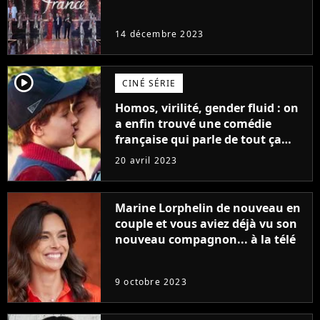
14 décembre 2023
player2
CINÉ SÉRIE
Homos, virilité, gender fluid : on
a enfin trouvé une comédie
française qui parle de tout ça
sans être super ringarde
20 avril 2023
Marine Lorphelin de nouveau en
couple et vous aviez déjà vu son
nouveau compagnon... à la télé
9 octobre 2023