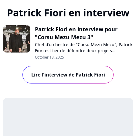
Patrick Fiori en interview
Patrick Fiori en interview pour
"Corsu Mezu Mezu 3"
Chef d'orchestre de "Corsu Mezu Mezu", Patrick
Fiori est fier de défendre deux projets
d'envergure pour rendre hommage à l'Île de
October 18, 2025
Beauté : le volume 3 de son projet musical et
un concert géant prévu à Marseille en 2026.
Lire l'interview de Patrick Fiori
Accompagné de Joseph Pastinelli, l'artiste nous
parle avec passion de la culture corse.