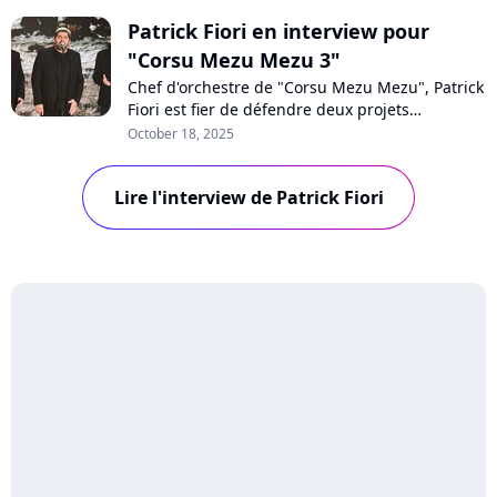
Patrick Fiori en interview pour
"Corsu Mezu Mezu 3"
Chef d'orchestre de "Corsu Mezu Mezu", Patrick
Fiori est fier de défendre deux projets
d'envergure pour rendre hommage à l'Île de
October 18, 2025
Beauté : le volume 3 de son projet musical et
un concert géant prévu à Marseille en 2026.
Lire l'interview de Patrick Fiori
Accompagné de Joseph Pastinelli, l'artiste nous
parle avec passion de la culture corse.