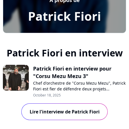
Patrick Fiori
Patrick Fiori en interview
Patrick Fiori en interview pour
"Corsu Mezu Mezu 3"
Chef d'orchestre de "Corsu Mezu Mezu", Patrick
Fiori est fier de défendre deux projets
d'envergure pour rendre hommage à l'Île de
October 18, 2025
Beauté : le volume 3 de son projet musical et
un concert géant prévu à Marseille en 2026.
Lire l'interview de Patrick Fiori
Accompagné de Joseph Pastinelli, l'artiste nous
parle avec passion de la culture corse.