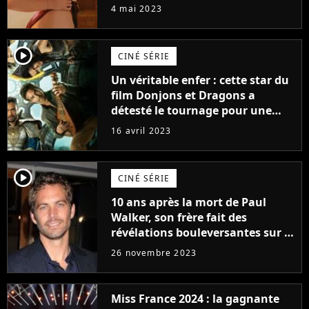
prendre leur pied !
4 mai 2023
player2
CINÉ SÉRIE
Un véritable enfer : cette star du
film Donjons et Dragons a
détesté le tournage pour une
raison très spéciale
16 avril 2023
player2
CINÉ SÉRIE
10 ans après la mort de Paul
Walker, son frère fait des
révélations bouleversantes sur la
réaction des acteurs de Fast and
26 novembre 2023
Furious
Miss France 2024 : la gagnante