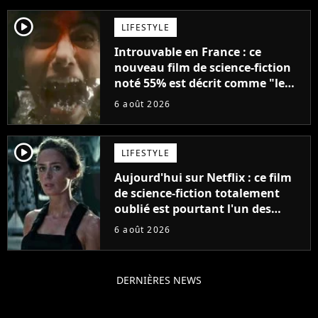
player2
LIFESTYLE
Introuvable en France : ce
nouveau film de science-fiction
noté 55% est décrit comme "le
plus stupide de l'année"
6 août 2026
player2
LIFESTYLE
Aujourd'hui sur Netflix : ce film
de science-fiction totalement
oublié est pourtant l'un des
meilleurs des années 2010
6 août 2026
DERNIÈRES NEWS