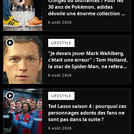
Cringes ou bluffantes ? Pour les
30 ans de Pokémon, adidas
dévoile une énorme collection de
sneakers et je ne sais pas quoi en
6 août 2026
penser
player2
LIFESTYLE
"Je devais jouer Mark Wahlberg,
c'était une erreur" : Tom Holland,
la star de Spider-Man, ne referait
pas ce blockbuster
6 août 2026
player2
LIFESTYLE
Ted Lasso saison 4 : pourquoi ces
personnages adorés des fans ne
sont pas dans la suite ?
6 août 2026