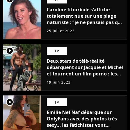
Caroline Ithurbide s'affiche
totalement nue sur une plage
naturiste : "je ne pensais pas que
j'arriverais à le faire..."
25 juillet 2023
player2
TV
Deux stars de télé-réalité
débarquent sur Jacquie et Michel
et tournent un film porno : les
premières images du tournage
19 juin 2023
(exclu)
player2
TV
Emilie Nef Naf débarque sur
OnlyFans avec des photos très
sexy... les fétichistes vont