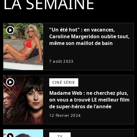
LA SEMAINE
player2
"Un été hot" : en vacances,
Caroline Margeridon oublie tout,
même son maillot de bain
7 août 2023
player2
CINÉ SÉRIE
Madame Web : ne cherchez plus,
on vous a trouvé LE meilleur film
de super-héros de l'année
12 février 2024
player2
TV