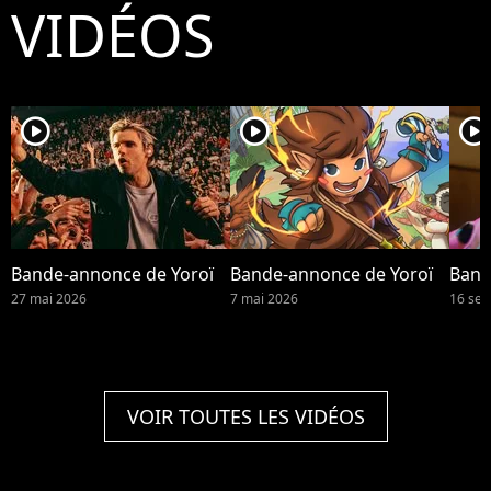
VIDÉOS
player2
player2
player2
Bande-annonce de Yoroï
Bande-annonce de Yoroï
Band
27 mai 2026
7 mai 2026
16 se
VOIR TOUTES LES VIDÉOS