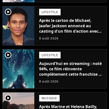
player2
LIFESTYLE
Après le carton de Michael,
Jaafar Jackson annoncé au
casting d'un film d'action avec
Will Smith
8 août 2026
player2
LIFESTYLE
Aujourd'hui en streaming : noté
94%, ce film réinvente
complètement cette franchise de
science-fiction vieille de 40 ans
8 août 2026
player2
MUSIQUE
Après Marine et Helena Bailly,