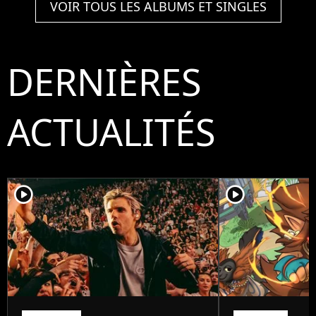
VOIR TOUS LES ALBUMS ET SINGLES
DERNIÈRES
ACTUALITÉS
player2
player2