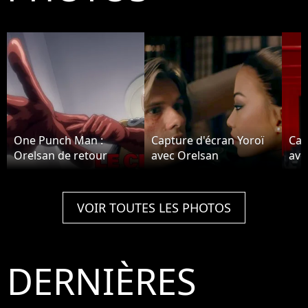
One Punch Man :
Capture d'écran Yoroï
Cap
Orelsan de retour
avec Orelsan
ave
VOIR TOUTES LES PHOTOS
DERNIÈRES