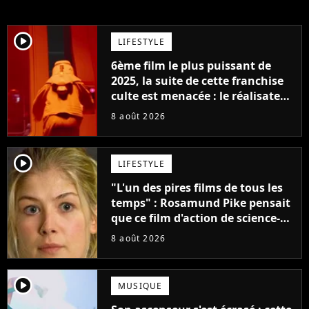
player2
LIFESTYLE
6ème film le plus puissant de
2025, la suite de cette franchise
culte est menacée : le réalisateur
claque la porte pour "différends
8 août 2026
créatifs"
player2
LIFESTYLE
"L'un des pires films de tous les
temps" : Rosamund Pike pensait
que ce film d'action de science-
fiction avec Dwayne Johnson
8 août 2026
mettrait fin à sa carrière
player2
MUSIQUE