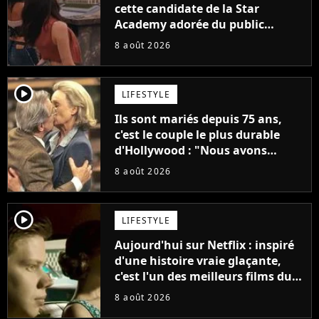
cette candidate de la Star
Academy adorée du public
annonce son premier album,
8 août 2026
"C'est tellement puissant"
player2
LIFESTYLE
Ils sont mariés depuis 75 ans,
c'est le couple le plus durable
d'Hollywood : "Nous avons
avancé jour après jour, et les
8 août 2026
jours se sont transformés en
décennies"
player2
LIFESTYLE
Aujourd'hui sur Netflix : inspiré
d'une histoire vraie glaçante,
c'est l'un des meilleurs films du
21ème siècle
8 août 2026