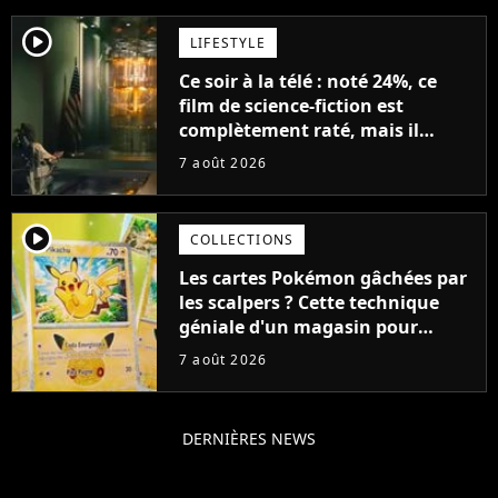
player2
LIFESTYLE
Ce soir à la télé : noté 24%, ce
film de science-fiction est
complètement raté, mais il
aurait pu être encore pire à
7 août 2026
cause de son acteur
player2
COLLECTIONS
Les cartes Pokémon gâchées par
les scalpers ? Cette technique
géniale d'un magasin pour
ruiner les revendeurs
7 août 2026
DERNIÈRES NEWS