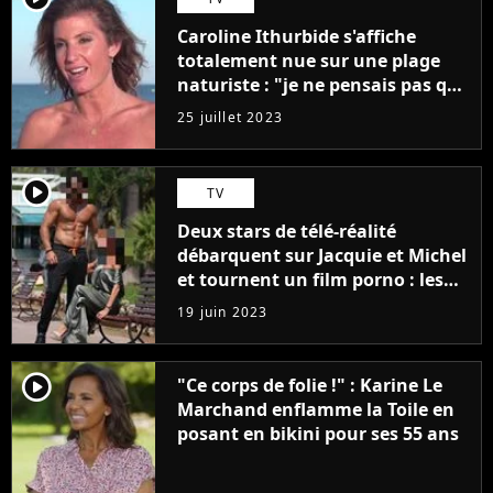
Caroline Ithurbide s'affiche
totalement nue sur une plage
naturiste : "je ne pensais pas que
j'arriverais à le faire..."
25 juillet 2023
player2
TV
Deux stars de télé-réalité
débarquent sur Jacquie et Michel
et tournent un film porno : les
premières images du tournage
19 juin 2023
(exclu)
player2
"Ce corps de folie !" : Karine Le
Marchand enflamme la Toile en
posant en bikini pour ses 55 ans