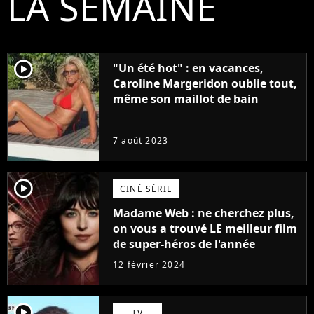
LA SEMAINE
player2
"Un été hot" : en vacances,
Caroline Margeridon oublie tout,
même son maillot de bain
7 août 2023
player2
CINÉ SÉRIE
Madame Web : ne cherchez plus,
on vous a trouvé LE meilleur film
de super-héros de l'année
12 février 2024
player2
TV