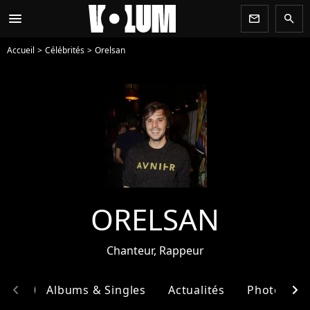
menu
newsletter
search
Accueil
Célébrités
Orelsan
ORELSAN
Chanteur, Rappeur
chevron_left
chevron_right
phie
Albums & Singles
Actualités
Photos