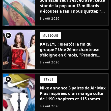
Son ascenseur s'est écrasé : cette
star de la pop aux 13 milliards
d'écoutes a failli nous quitter, "Je
pensais ne plus jamais chanter"
8 août 2026
player2
MUSIQUE
KATSEYE : bientôt la fin du
groupe ? Une 2ème chanteuse
s'éloigne en 6 mois, "Prendre
cette décision n’a pas été facile"
8 août 2026
player2
STYLE
Nike annonce 3 paires de Air Max
Plus inspirées d'un manga culte
de 1190 chapitres et 115 tomes
8 août 2026