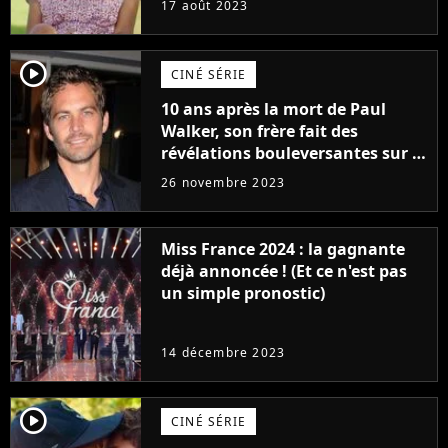
17 août 2023
player2
CINÉ SÉRIE
10 ans après la mort de Paul
Walker, son frère fait des
révélations bouleversantes sur la
réaction des acteurs de Fast and
26 novembre 2023
Furious
Miss France 2024 : la gagnante
déjà annoncée ! (Et ce n'est pas
un simple pronostic)
14 décembre 2023
player2
CINÉ SÉRIE