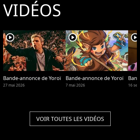
VIDÉOS
player2
player2
player2
Bande-annonce de Yoroï
Bande-annonce de Yoroï
Band
27 mai 2026
7 mai 2026
16 se
VOIR TOUTES LES VIDÉOS