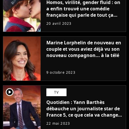
Homos, virilité, gender fluid : on
a enfin trouvé une comédie
française qui parle de tout ça
sans être super ringarde
20 avril 2023
Marine Lorphelin de nouveau en
couple et vous aviez déjà vu son
nouveau compagnon... à la télé
9 octobre 2023
player2
TV
Quotidien : Yann Barthès
débauche un journaliste star de
France 5, ce que cela va changer
à la rentrée
22 mai 2023