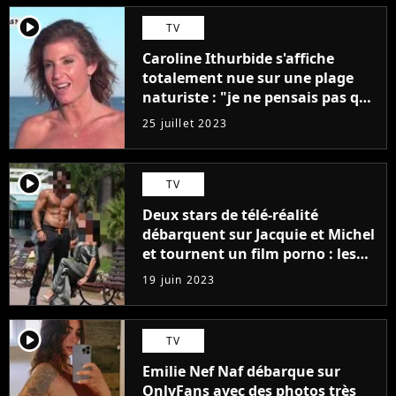
player2
TV
Caroline Ithurbide s'affiche
totalement nue sur une plage
naturiste : "je ne pensais pas que
j'arriverais à le faire..."
25 juillet 2023
player2
TV
Deux stars de télé-réalité
débarquent sur Jacquie et Michel
et tournent un film porno : les
premières images du tournage
19 juin 2023
(exclu)
player2
TV
Emilie Nef Naf débarque sur
OnlyFans avec des photos très