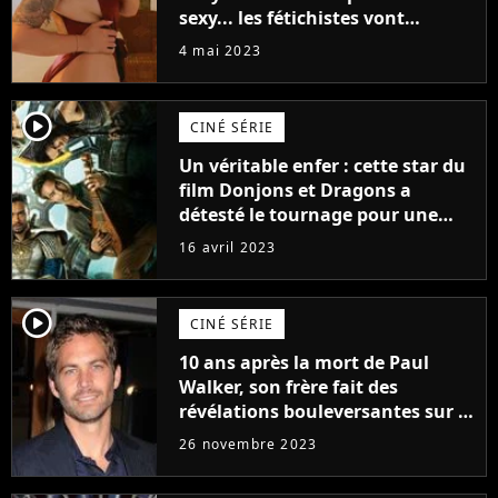
sexy... les fétichistes vont
prendre leur pied !
4 mai 2023
player2
CINÉ SÉRIE
Un véritable enfer : cette star du
film Donjons et Dragons a
détesté le tournage pour une
raison très spéciale
16 avril 2023
player2
CINÉ SÉRIE
10 ans après la mort de Paul
Walker, son frère fait des
révélations bouleversantes sur la
réaction des acteurs de Fast and
26 novembre 2023
Furious