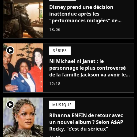
Disney prend une décision
inattendue après les
"performances mitigées" de
Vaiana et The Mandalorian &
13:06
Grogu au box-office
player2
SÉRIES
Ni Michael ni Janet : le
personnage le plus controversé
de la famille Jackson va avoir le
droit à sa propre série
12:18
player2
MUSIQUE
Rihanna ENFIN de retour avec
un nouvel album ? Selon A$AP
Rocky, "c'est du sérieux"