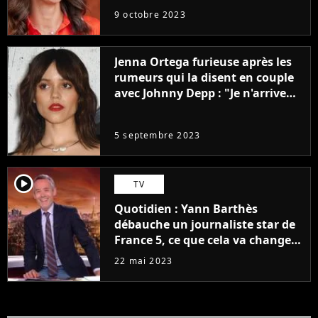
9 octobre 2023
Jenna Ortega furieuse après les
rumeurs qui la disent en couple
avec Johnny Depp : "Je n'arrive
même pas..."
5 septembre 2023
player2
TV
Quotidien : Yann Barthès
débauche un journaliste star de
France 5, ce que cela va changer
à la rentrée
22 mai 2023