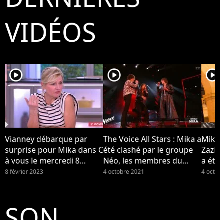
VIDÉOS
player2
player2
player2
Vianney débarque par
The Voice All Stars : Mika a
Mika
surprise pour Mika dans C
été clashé par le groupe
Zazi
à vous le mercredi 8
Néo, les membres du
a été
février 2023 sur France 5...
groupe se disent "surpris"
Néo (
8 février 2023
4 octobre 2021
4 octo
par la réaction de leur
coach
SON