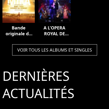
Bande
A L’OPERA
originale du
ROYAL DE
film Zodi et
VERSAILLES
Téhu, frères
(Live)
VOIR TOUS LES ALBUMS ET SINGLES
du désert
DERNIÈRES
ACTUALITÉS