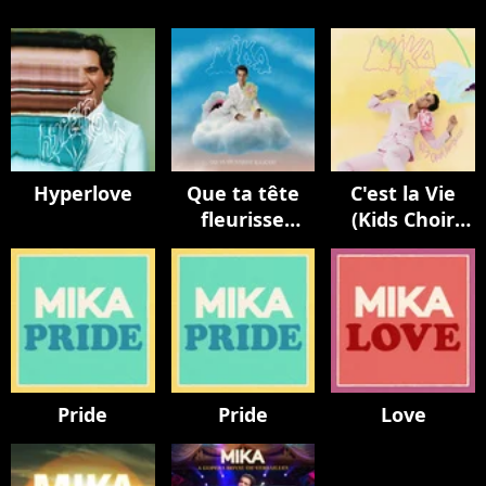
Hyperlove
Que ta tête
C'est la Vie
fleurisse
(Kids Choir
toujours
Version / avec
La Maitrise
Populaire)
Pride
Pride
Love