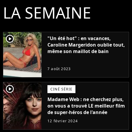
LA SEMAINE
player2
"Un été hot" : en vacances,
Caroline Margeridon oublie tout,
même son maillot de bain
7 août 2023
player2
CINÉ SÉRIE
Madame Web : ne cherchez plus,
on vous a trouvé LE meilleur film
de super-héros de l'année
12 février 2024