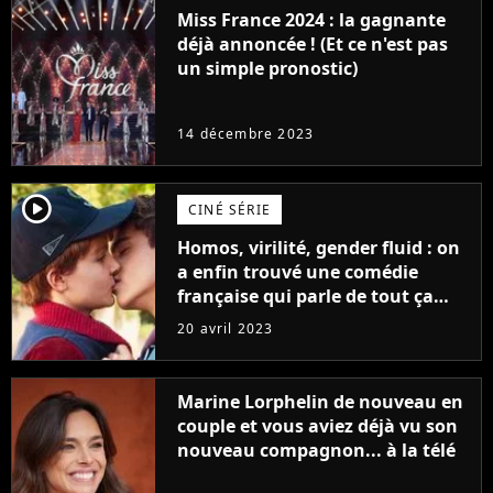
Miss France 2024 : la gagnante
déjà annoncée ! (Et ce n'est pas
un simple pronostic)
14 décembre 2023
player2
CINÉ SÉRIE
Homos, virilité, gender fluid : on
a enfin trouvé une comédie
française qui parle de tout ça
sans être super ringarde
20 avril 2023
Marine Lorphelin de nouveau en
couple et vous aviez déjà vu son
nouveau compagnon... à la télé