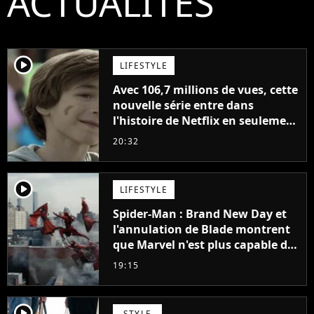
ACTUALITÉS
player2
LIFESTYLE
Avec 106,7 millions de vues, cette
nouvelle série entre dans
l'histoire de Netflix en seulement
48 jours
20:32
player2
LIFESTYLE
Spider-Man : Brand New Day et
l'annulation de Blade montrent
que Marvel n'est plus capable de
faire quoi que ce soit de simple
19:15
player2
STYLE