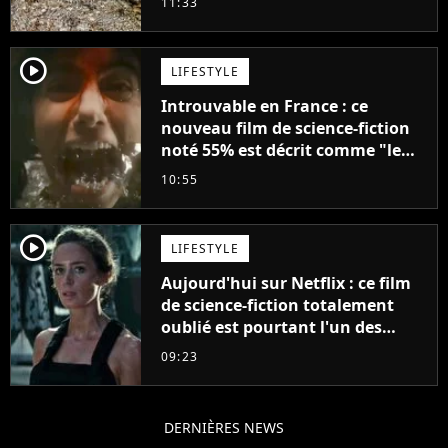
11:33
player2
LIFESTYLE
Introuvable en France : ce
nouveau film de science-fiction
noté 55% est décrit comme "le
plus stupide de l'année"
10:55
player2
LIFESTYLE
Aujourd'hui sur Netflix : ce film
de science-fiction totalement
oublié est pourtant l'un des
meilleurs des années 2010
09:23
DERNIÈRES NEWS