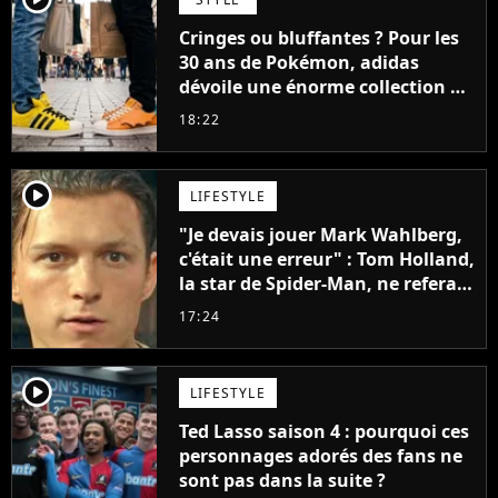
Cringes ou bluffantes ? Pour les
30 ans de Pokémon, adidas
dévoile une énorme collection de
sneakers et je ne sais pas quoi en
18:22
penser
player2
LIFESTYLE
"Je devais jouer Mark Wahlberg,
c'était une erreur" : Tom Holland,
la star de Spider-Man, ne referait
pas ce blockbuster
17:24
player2
LIFESTYLE
Ted Lasso saison 4 : pourquoi ces
personnages adorés des fans ne
sont pas dans la suite ?