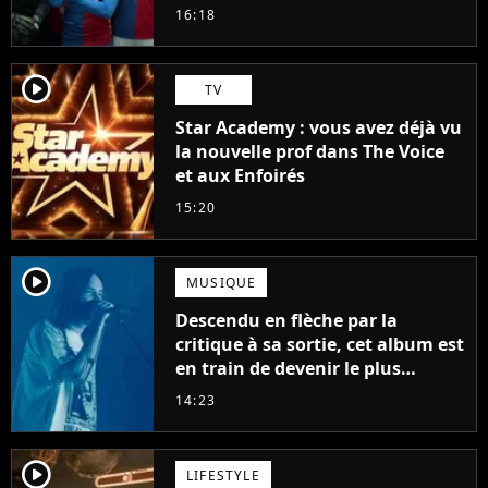
16:18
player2
TV
Star Academy : vous avez déjà vu
la nouvelle prof dans The Voice
et aux Enfoirés
15:20
player2
MUSIQUE
Descendu en flèche par la
critique à sa sortie, cet album est
en train de devenir le plus
populaire de son auteur
14:23
player2
LIFESTYLE