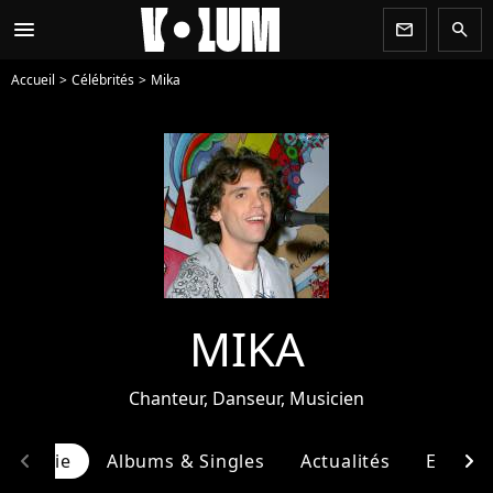
menu
newsletter
search
Accueil
Célébrités
Mika
MIKA
Chanteur, Danseur, Musicien
chevron_left
chevron_right
ographie
Albums & Singles
Actualités
Entour