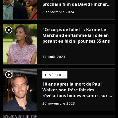
prochain film de David Fincher
avec lequel il se réinvente
6 septembre 2024
complètement
player2
"Ce corps de folie !" : Karine Le
Marchand enflamme la Toile en
posant en bikini pour ses 55 ans
17 août 2023
player2
CINÉ SÉRIE
10 ans après la mort de Paul
Walker, son frère fait des
révélations bouleversantes sur la
réaction des acteurs de Fast and
26 novembre 2023
Furious