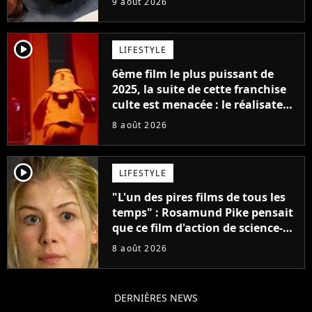
9 août 2026
Jennifer Lawrence chez Marvel
player2
LIFESTYLE
6ème film le plus puissant de
2025, la suite de cette franchise
culte est menacée : le réalisateur
claque la porte pour "différends
8 août 2026
créatifs"
player2
LIFESTYLE
"L'un des pires films de tous les
temps" : Rosamund Pike pensait
que ce film d'action de science-
fiction avec Dwayne Johnson
8 août 2026
mettrait fin à sa carrière
DERNIÈRES NEWS