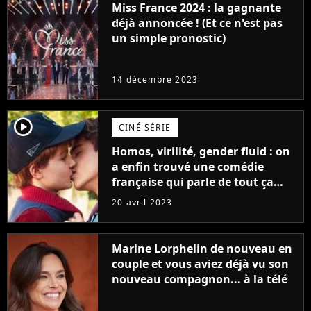
Miss France 2024 : la gagnante
déjà annoncée ! (Et ce n'est pas
un simple pronostic)
14 décembre 2023
player2
CINÉ SÉRIE
Homos, virilité, gender fluid : on
a enfin trouvé une comédie
française qui parle de tout ça
sans être super ringarde
20 avril 2023
Marine Lorphelin de nouveau en
couple et vous aviez déjà vu son
nouveau compagnon... à la télé