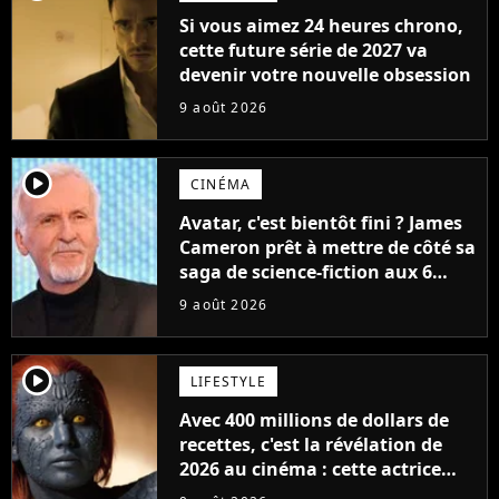
Si vous aimez 24 heures chrono,
cette future série de 2027 va
devenir votre nouvelle obsession
9 août 2026
player2
CINÉMA
Avatar, c'est bientôt fini ? James
Cameron prêt à mettre de côté sa
saga de science-fiction aux 6
milliards de recettes
9 août 2026
player2
LIFESTYLE
Avec 400 millions de dollars de
recettes, c'est la révélation de
2026 au cinéma : cette actrice
adorée prête à remplacer