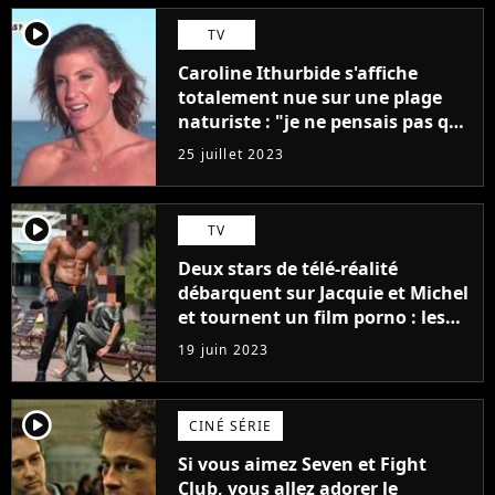
player2
TV
Caroline Ithurbide s'affiche
totalement nue sur une plage
naturiste : "je ne pensais pas que
j'arriverais à le faire..."
25 juillet 2023
player2
TV
Deux stars de télé-réalité
débarquent sur Jacquie et Michel
et tournent un film porno : les
premières images du tournage
19 juin 2023
(exclu)
player2
CINÉ SÉRIE
Si vous aimez Seven et Fight
Club, vous allez adorer le