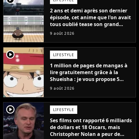
2 ans et demi après son dernier
épisode, cet anime que l'on avait
tous oublié tease son grand
retour
9 août 2026
player2
LIFESTYLE
1 million de pages de mangas à
lire gratuitement grâce à la
Shueisha : je vous propose 5
mangas jamais sortis en France
9 août 2026
à découvrir absolument
player2
LIFESTYLE
Ses films ont rapporté 6 milliards
de dollars et 18 Oscars, mais
Christopher Nolan a peur de