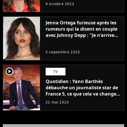
9 octobre 2023
Jenna Ortega furieuse après les
rumeurs qui la disent en couple
avec Johnny Depp : "Je n'arrive
même pas..."
5 septembre 2023
player2
TV
Quotidien : Yann Barthès
débauche un journaliste star de
France 5, ce que cela va changer
à la rentrée
22 mai 2023