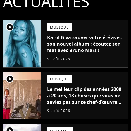
ACTUALITÉS
player2
MUSIQUE
Karol G va sauver votre été avec
son nouvel album : écoutez son
feat avec Bruno Mars !
9 août 2026
player2
MUSIQUE
Le meilleur clip des années 2000
a 20 ans, 13 choses que vous ne
saviez pas sur ce chef-d'œuvre
qui a révolutionné YouTube
9 août 2026
player2
LIFESTYLE