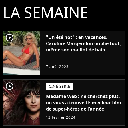
LA SEMAINE
player2
"Un été hot" : en vacances,
Caroline Margeridon oublie tout,
même son maillot de bain
7 août 2023
player2
CINÉ SÉRIE
Madame Web : ne cherchez plus,
on vous a trouvé LE meilleur film
de super-héros de l'année
12 février 2024