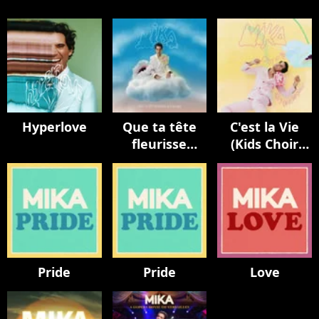
Hyperlove
Que ta tête
C'est la Vie
fleurisse
(Kids Choir
toujours
Version / avec
La Maitrise
Populaire)
Pride
Pride
Love