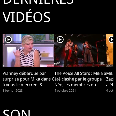
VIDÉOS
player2
player2
player2
Vianney débarque par
The Voice All Stars : Mika a
Mika
surprise pour Mika dans C
été clashé par le groupe
Zazi
à vous le mercredi 8
Néo, les membres du
a été
février 2023 sur France 5...
groupe se disent "surpris"
Néo (
8 février 2023
4 octobre 2021
4 octo
par la réaction de leur
coach
SON