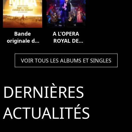
Bande
A L’OPERA
originale du
ROYAL DE
film Zodi et
VERSAILLES
Téhu, frères
(Live)
VOIR TOUS LES ALBUMS ET SINGLES
du désert
DERNIÈRES
ACTUALITÉS