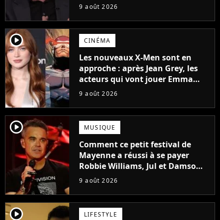
tourner un genre de films très
9 août 2026
particulier
player2
CINÉMA
Les nouveaux X-Men sont en
approche : après Jean Grey, les
acteurs qui vont jouer Emma
Frost et Cyclope trouvés !
9 août 2026
player2
MUSIQUE
Comment ce petit festival de
Mayenne a réussi à se payer
Robbie Williams, Jul et Damso
cette année ?
9 août 2026
player2
LIFESTYLE