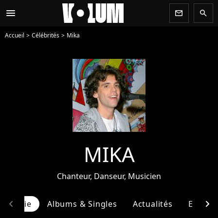
menu
newsletter
search
Accueil
Célébrités
Mika
MIKA
Chanteur, Danseur, Musicien
chevron_left
chevron_right
ographie
Albums & Singles
Actualités
Entour