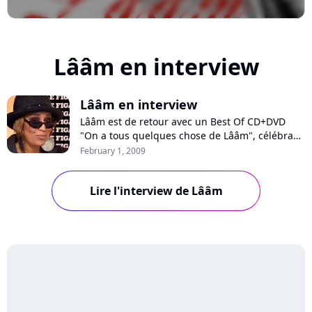
Lââm en interview
Lââm en interview
Lââm est de retour avec un Best Of CD+DVD
"On a tous quelques chose de Lââm", célébrant
ses dix ans de carrière. Avec un parcours riche
February 1, 2009
et intense, l’artiste a connu les hauts et les bas
de ce métier. Son talent et sa détermination lui
Lire l'interview de Lââm
ont permis de continuer son chemin. Cette
pionnière de la pop urbaine e...