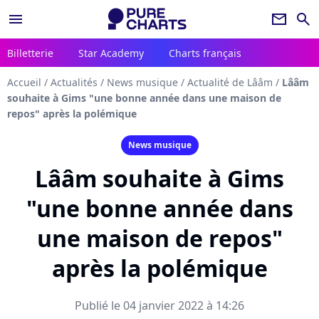
menu
newsletter
search
Billetterie
Star Academy
Charts français
Accueil
/
Actualités
/
News musique
/
Actualité de Lââm
/
Lââm
souhaite à Gims "une bonne année dans une maison de
repos" après la polémique
News musique
Lââm souhaite à Gims
"une bonne année dans
une maison de repos"
après la polémique
Publié le 04 janvier 2022 à 14:26