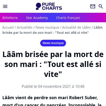
menu
newsletter
search
Billetterie
Star Academy
Charts français
Accueil
/
Actualités
/
News musique
/
Actualité de Lââm
/
Lââm
brisée par la mort de son mari : "Tout est allé si vite"
News musique
Lââm brisée par la mort de
son mari : "Tout est allé si
vite"
Publié le 04 novembre 2021 à 10:46
Lââm vient de perdre son mari Robert Suber,
mort d'un cancer du pancréas. Inconsolable, la