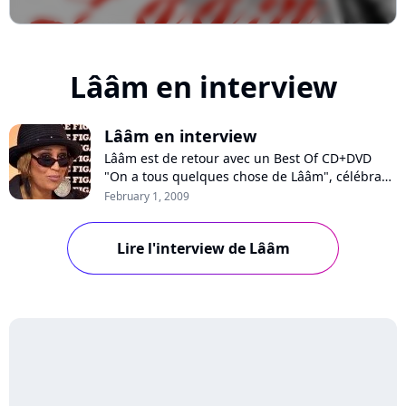
Lââm en interview
Lââm en interview
Lââm est de retour avec un Best Of CD+DVD
"On a tous quelques chose de Lââm", célébrant
ses dix ans de carrière. Avec un parcours riche
February 1, 2009
et intense, l’artiste a connu les hauts et les bas
de ce métier. Son talent et sa détermination lui
Lire l'interview de Lââm
ont permis de continuer son chemin. Cette
pionnière de la pop urbaine e...