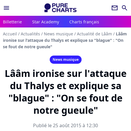
menu
newsletter
search
Billetterie
Star Academy
Charts français
Accueil
/
Actualités
/
News musique
/
Actualité de Lââm
/
Lââm
ironise sur l'attaque du Thalys et explique sa "blague" : "On
se fout de notre gueule"
News musique
Lââm ironise sur l'attaque
du Thalys et explique sa
"blague" : "On se fout de
notre gueule"
Publié le 25 août 2015 à 12:30