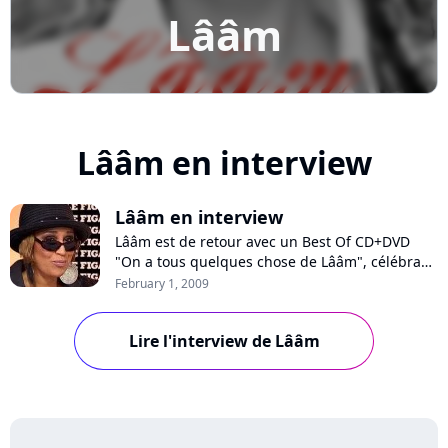
Lââm
Lââm en interview
Lââm en interview
Lââm est de retour avec un Best Of CD+DVD
"On a tous quelques chose de Lââm", célébrant
ses dix ans de carrière. Avec un parcours riche
February 1, 2009
et intense, l’artiste a connu les hauts et les bas
de ce métier. Son talent et sa détermination lui
Lire l'interview de Lââm
ont permis de continuer son chemin. Cette
pionnière de la pop urbaine e...