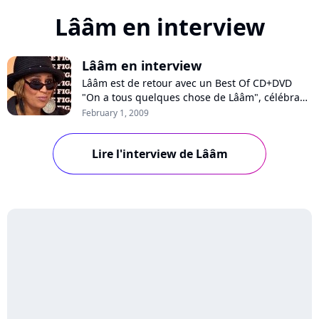
Lââm en interview
Lââm en interview
Lââm est de retour avec un Best Of CD+DVD
"On a tous quelques chose de Lââm", célébrant
ses dix ans de carrière. Avec un parcours riche
February 1, 2009
et intense, l’artiste a connu les hauts et les bas
de ce métier. Son talent et sa détermination lui
Lire l'interview de Lââm
ont permis de continuer son chemin. Cette
pionnière de la pop urbaine e...