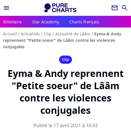
menu
newsletter
search
Billetterie
Star Academy
Charts français
Accueil
/
Actualités
/
Clip
/
Actualité de Lââm
/
Eyma & Andy
reprennent "Petite soeur" de Lââm contre les violences
conjugales
Clip
Eyma & Andy reprennent
"Petite soeur" de Lââm
contre les violences
conjugales
Publié le 17 avril 2021 à 16:43