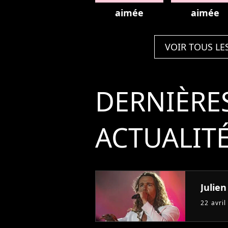
aimée
aimée
VOIR TOUS LE
DERNIÈRE
ACTUALIT
Julie
22 avril