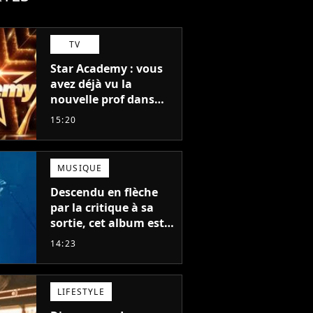
TV
Star Academy : vous
avez déjà vu la
nouvelle prof dans
The Voice et aux
15:20
Enfoirés
MUSIQUE
Descendu en flèche
par la critique à sa
sortie, cet album est
en train de devenir le
14:23
plus populaire de son
auteur
LIFESTYLE