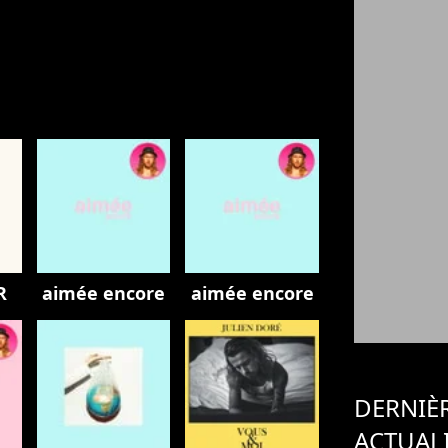
R
aimée encore
aimée encore
DERNIÈ
ACTUAL