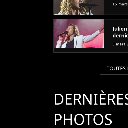
15 mars
Julien
derni
3 mars 
TOUTES 
DERNIÈRE
PHOTOS