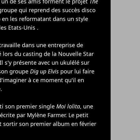
 un de ses amis forment le projet
The
 groupe qui reprend des succès disco
) en les reformatant dans un style
es Etats-Unis .
travaille dans une entreprise de
 lors du casting de la Nouvelle Star
 Il s'y présente avec un ukulélé sur
e son groupe
Dig up Elvis
pour lui faire
 d'imaginer à ce moment qu'il en
.
rti son premier single
Moi lolita
, une
 écrite par
Mylène Farmer
. Le petit
t sortir son premier album en février