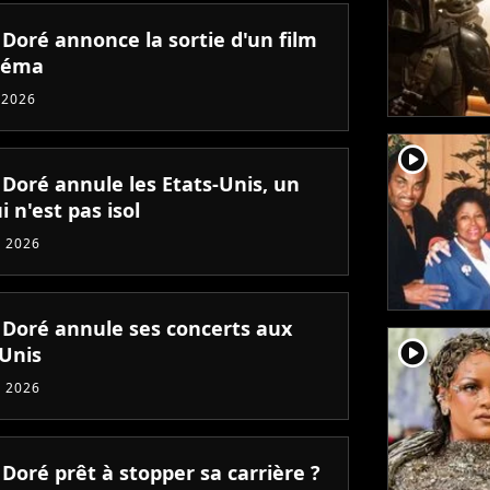
 Doré annonce la sortie d'un film
néma
 2026
player2
 Doré annule les Etats-Unis, un
i n'est pas isol
 2026
n Doré annule ses concerts aux
player2
-Unis
 2026
 Doré prêt à stopper sa carrière ?