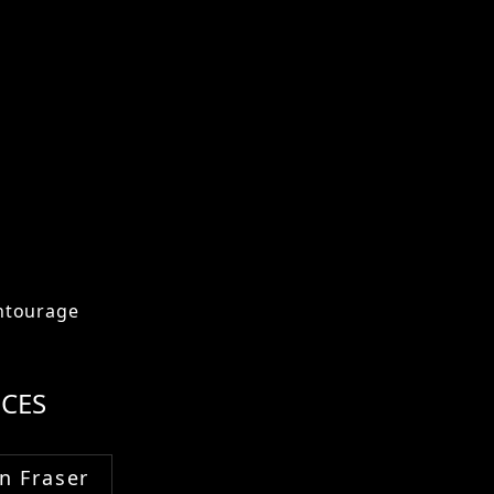
ntourage
CES
n Fraser