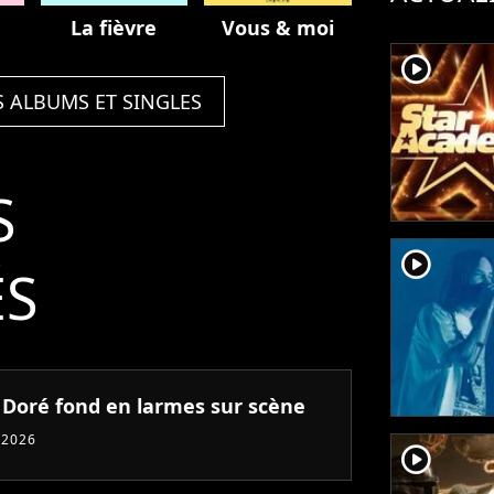
La fièvre
Vous & moi
player2
S ALBUMS ET SINGLES
S
player2
ÉS
n Doré fond en larmes sur scène
 2026
player2