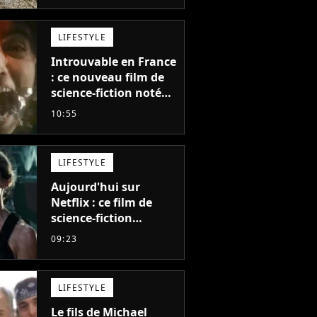
LIFESTYLE
Introuvable en France
: ce nouveau film de
science-fiction noté
55% est décrit comme
10:55
"le plus stupide de
l'année"
LIFESTYLE
Aujourd'hui sur
Netflix : ce film de
science-fiction
totalement oublié est
09:23
pourtant l'un des
meilleurs des années
2010
LIFESTYLE
Le fils de Michael