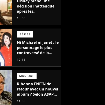
Disney prend une
décision inattendue
après les
"performances
13:06
mitigées" de Vaiana
et The Mandalorian &
Grogu au box-office
SÉRIES
Ni Michael ni Janet : le
personnage le plus
controversé de la
famille Jackson va
12:18
avoir le droit à sa
propre série
MUSIQUE
Rihanna ENFIN de
retour avec un nouvel
album ? Selon A$AP
Rocky, "c'est du
11:33
sérieux"