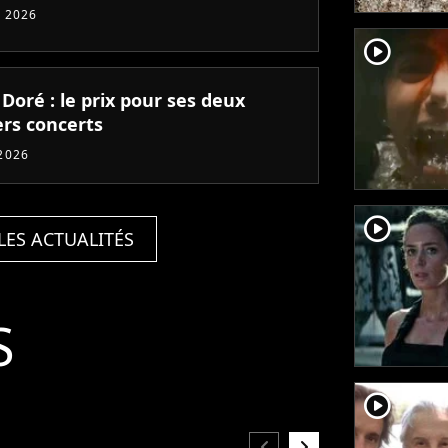
 2026
player2
 Doré : le prix pour ses deux
ers concerts
2026
player2
LES ACTUALITÉS
S
player2
chevron_left
chevron_right