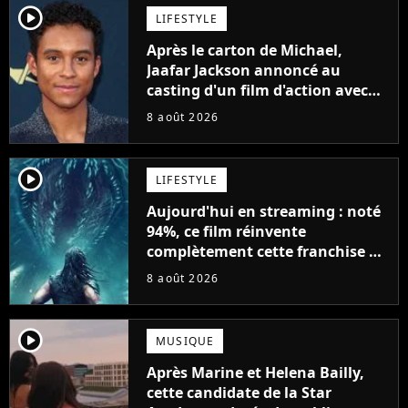
player2
LIFESTYLE
Après le carton de Michael,
Jaafar Jackson annoncé au
casting d'un film d'action avec
Will Smith
8 août 2026
player2
LIFESTYLE
Aujourd'hui en streaming : noté
94%, ce film réinvente
complètement cette franchise de
science-fiction vieille de 40 ans
8 août 2026
player2
MUSIQUE
Après Marine et Helena Bailly,
cette candidate de la Star