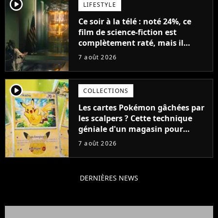
player2
LIFESTYLE
Ce soir à la télé : noté 24%, ce
film de science-fiction est
complètement raté, mais il
aurait pu être encore pire à
7 août 2026
cause de son acteur
player2
COLLECTIONS
Les cartes Pokémon gâchées par
les scalpers ? Cette technique
géniale d'un magasin pour
ruiner les revendeurs
7 août 2026
DERNIÈRES NEWS