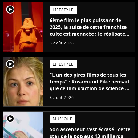
player2
LIFESTYLE
6ème film le plus puissant de
2025, la suite de cette franchise
culte est menacée : le réalisateur
claque la porte pour "différends
8 août 2026
créatifs"
player2
LIFESTYLE
"L'un des pires films de tous les
temps" : Rosamund Pike pensait
que ce film d'action de science-
fiction avec Dwayne Johnson
8 août 2026
mettrait fin à sa carrière
player2
MUSIQUE
Son ascenseur s'est écrasé : cette
star de la pop aux 13 milliards