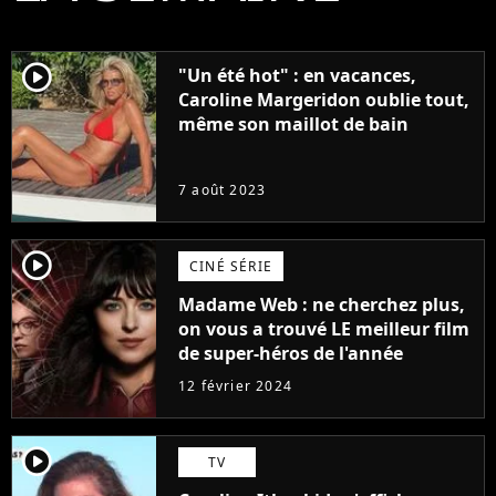
player2
"Un été hot" : en vacances,
Caroline Margeridon oublie tout,
même son maillot de bain
7 août 2023
player2
CINÉ SÉRIE
Madame Web : ne cherchez plus,
on vous a trouvé LE meilleur film
de super-héros de l'année
12 février 2024
player2
TV