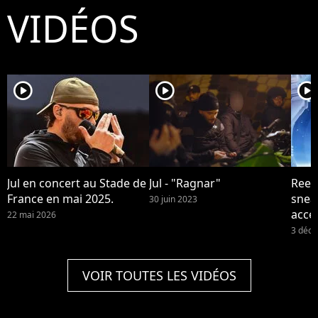
VIDÉOS
player2
player2
player2
Jul en concert au Stade de
Jul - "Ragnar"
Reebo
France en mai 2025.
snea
30 juin 2023
acce
22 mai 2026
et de
3 déc
VOIR TOUTES LES VIDÉOS