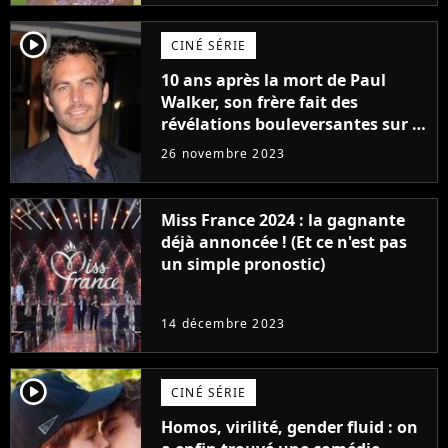
player2
CINÉ SÉRIE
10 ans après la mort de Paul
Walker, son frère fait des
révélations bouleversantes sur la
réaction des acteurs de Fast and
26 novembre 2023
Furious
Miss France 2024 : la gagnante
déjà annoncée ! (Et ce n'est pas
un simple pronostic)
14 décembre 2023
player2
CINÉ SÉRIE
Homos, virilité, gender fluid : on