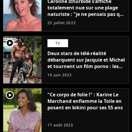
Caroline Ithurbide s'affiche
totalement nue sur une plage
naturiste : "je ne pensais pas que
j'arriverais à le faire..."
25 juillet 2023
player2
TV
Deux stars de télé-réalité
débarquent sur Jacquie et Michel
et tournent un film porno : les
premières images du tournage
19 juin 2023
(exclu)
player2
"Ce corps de folie !" : Karine Le
Marchand enflamme la Toile en
posant en bikini pour ses 55 ans
17 août 2023