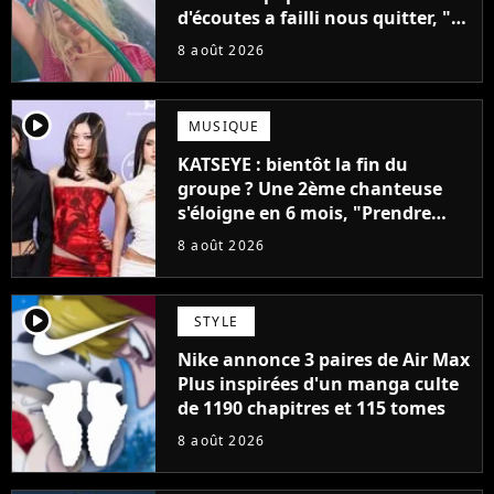
d'écoutes a failli nous quitter, "Je
pensais ne plus jamais chanter"
8 août 2026
player2
MUSIQUE
KATSEYE : bientôt la fin du
groupe ? Une 2ème chanteuse
s'éloigne en 6 mois, "Prendre
cette décision n’a pas été facile"
8 août 2026
player2
STYLE
Nike annonce 3 paires de Air Max
Plus inspirées d'un manga culte
de 1190 chapitres et 115 tomes
8 août 2026