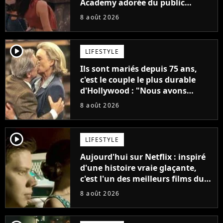
Academy adorée du public
annonce son premier album,
8 août 2026
"C'est tellement puissant"
player2
LIFESTYLE
Ils sont mariés depuis 75 ans,
c'est le couple le plus durable
d'Hollywood : "Nous avons
avancé jour après jour, et les
8 août 2026
jours se sont transformés en
décennies"
player2
LIFESTYLE
Aujourd'hui sur Netflix : inspiré
d'une histoire vraie glaçante,
c'est l'un des meilleurs films du
21ème siècle
8 août 2026