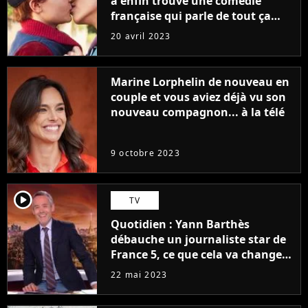
a enfin trouvé une comédie
française qui parle de tout ça
sans être super ringarde
20 avril 2023
Marine Lorphelin de nouveau en
couple et vous aviez déjà vu son
nouveau compagnon... à la télé
9 octobre 2023
player2
TV
Quotidien : Yann Barthès
débauche un journaliste star de
France 5, ce que cela va changer
à la rentrée
22 mai 2023