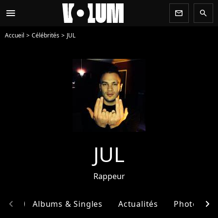
menu
newsletter
search
Accueil
Célébrités
JUL
JUL
Rappeur
chevron_left
chevron_right
phie
Albums & Singles
Actualités
Photos