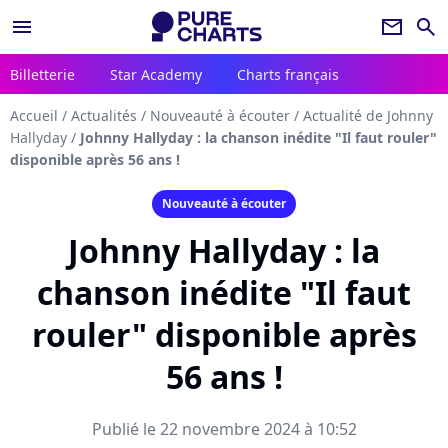
menu
newsletter
search
Billetterie
Star Academy
Charts français
Accueil
/
Actualités
/
Nouveauté à écouter
/
Actualité de Johnny
Hallyday
/
Johnny Hallyday : la chanson inédite "Il faut rouler"
disponible après 56 ans !
Nouveauté à écouter
Johnny Hallyday : la
chanson inédite "Il faut
rouler" disponible après
56 ans !
Publié le 22 novembre 2024 à 10:52