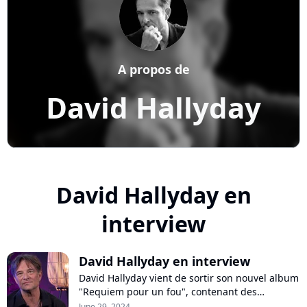
A propos de
David Hallyday
David Hallyday en
interview
David Hallyday en interview
David Hallyday vient de sortir son nouvel album
"Requiem pour un fou", contenant des
nouvelles versions de ses chansons et de
June 29, 2024