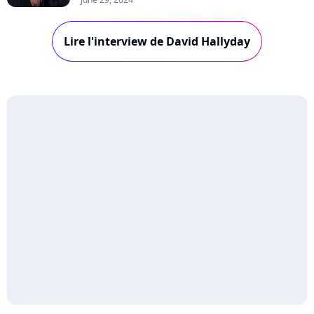
certains tubes de son père Johnny Hallyday.
Dans l'interview "En Privé Avec...", le chanteur
Lire l'interview de David Hallyday
se confie sur la conception de son disque
émouvant, ses débuts dans la musique et ses
en...