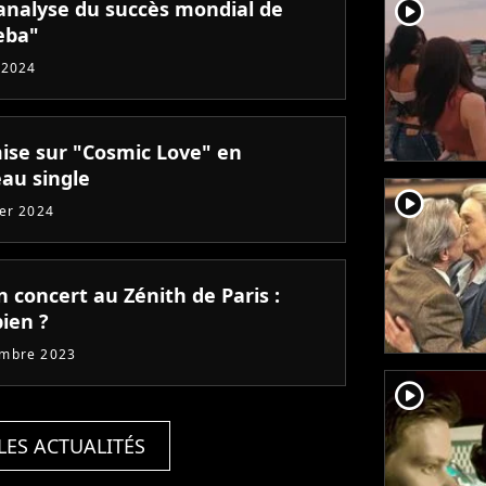
player2
 analyse du succès mondial de
eba"
 2024
mise sur "Cosmic Love" en
au single
player2
ier 2024
n concert au Zénith de Paris :
bien ?
embre 2023
player2
LES ACTUALITÉS