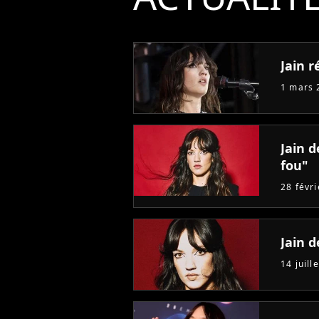
Jain r
1 mars 
Jain 
fou"
28 févr
Jain 
14 juill