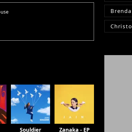
Brenda
ouse
Christ
Souldier
Zanaka - EP