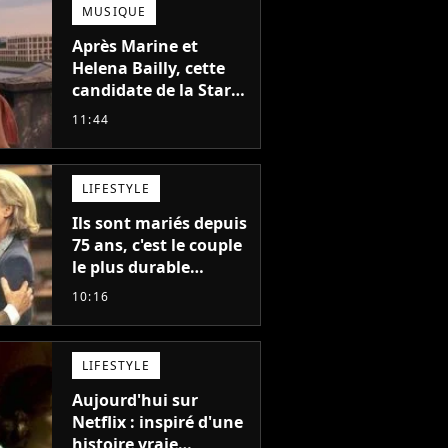
MUSIQUE
Après Marine et
Helena Bailly, cette
candidate de la Star
Academy adorée du
11:44
public annonce son
premier album, "C'est
tellement puissant"
LIFESTYLE
Ils sont mariés depuis
75 ans, c'est le couple
le plus durable
d'Hollywood : "Nous
10:16
avons avancé jour
après jour, et les jours
se sont transformés
LIFESTYLE
en décennies"
Aujourd'hui sur
Netflix : inspiré d'une
histoire vraie