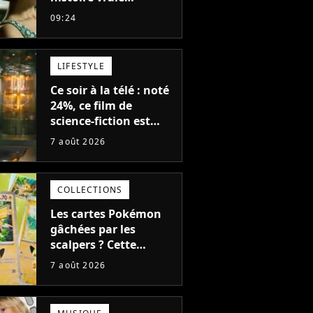
glaçante, c'est l'un
09:24
des meilleurs films du
21ème siècle
LIFESTYLE
Ce soir à la télé : noté
24%, ce film de
science-fiction est
complètement raté,
7 août 2026
mais il aurait pu être
encore pire à cause de
son acteur
COLLECTIONS
Les cartes Pokémon
gâchées par les
scalpers ? Cette
technique géniale
7 août 2026
d'un magasin pour
ruiner les revendeurs