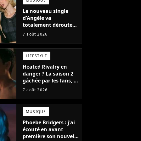
MUSIQUE
Le nouveau single
d'Angèle va
totalement dérouter
le public, et c'est une
7 août 2026
bonne chose
LIFESTYLE
Heated Rivalry en
danger ? La saison 2
gâchée par les fans, le
créateur pousse un
7 août 2026
coup de gueule
MUSIQUE
Phoebe Bridgers : j'ai
écouté en avant-
première son nouvel