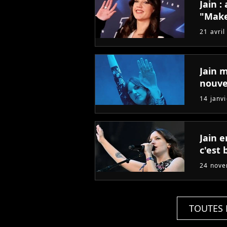
Jain :
"Mak
21 avril
Jain 
nouve
14 janv
Jain e
c'est 
24 nov
TOUTES 