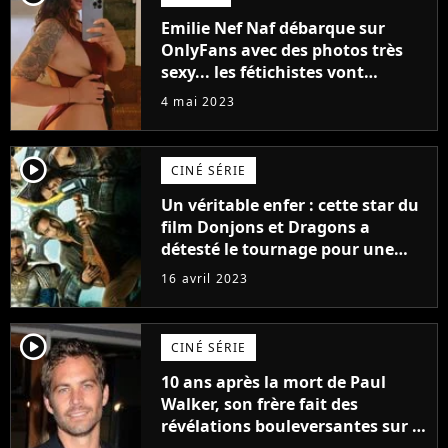
Emilie Nef Naf débarque sur
OnlyFans avec des photos très
sexy... les fétichistes vont
prendre leur pied !
4 mai 2023
player2
CINÉ SÉRIE
Un véritable enfer : cette star du
film Donjons et Dragons a
détesté le tournage pour une
raison très spéciale
16 avril 2023
player2
CINÉ SÉRIE
10 ans après la mort de Paul
Walker, son frère fait des
révélations bouleversantes sur la