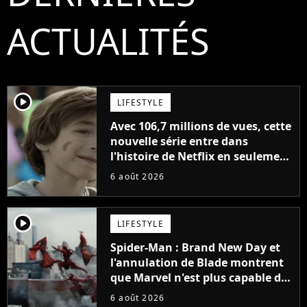
ACTUALITÉS
player2
LIFESTYLE
Avec 106,7 millions de vues, cette
nouvelle série entre dans
l'histoire de Netflix en seulement
48 jours
6 août 2026
player2
LIFESTYLE
Spider-Man : Brand New Day et
l'annulation de Blade montrent
que Marvel n'est plus capable de
faire quoi que ce soit de simple
6 août 2026