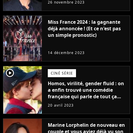
réaction des acteurs de Fast and
26 novembre 2023
Furious
Miss France 2024 : la gagnante
déjà annoncée ! (Et ce n'est pas
un simple pronostic)
14 décembre 2023
player2
CINÉ SÉRIE
Homos, virilité, gender fluid : on
a enfin trouvé une comédie
française qui parle de tout ça
sans être super ringarde
20 avril 2023
Marine Lorphelin de nouveau en
couple et vous aviez déjà vu son