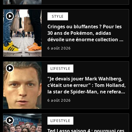
player2
STYLE
Cringes ou bluffantes ? Pour les
30 ans de Pokémon, adidas
dévoile une énorme collection de
sneakers et je ne sais pas quoi en
6 août 2026
penser
player2
LIFESTYLE
"Je devais jouer Mark Wahlberg,
c'était une erreur" : Tom Holland,
la star de Spider-Man, ne referait
pas ce blockbuster
6 août 2026
player2
LIFESTYLE
Ted Lasso saison 4 : pourquoi ces