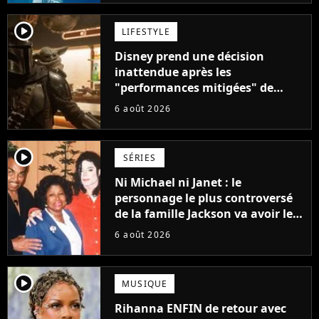
player2
LIFESTYLE
Disney prend une décision
inattendue après les
"performances mitigées" de
Vaiana et The Mandalorian &
6 août 2026
Grogu au box-office
player2
SÉRIES
Ni Michael ni Janet : le
personnage le plus controversé
de la famille Jackson va avoir le
droit à sa propre série
6 août 2026
player2
MUSIQUE
Rihanna ENFIN de retour avec