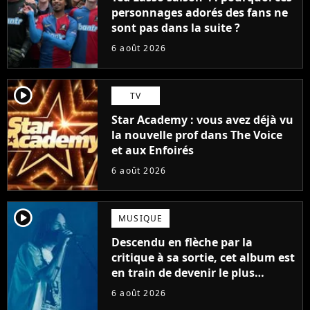
personnages adorés des fans ne
sont pas dans la suite ?
6 août 2026
player2
TV
Star Academy : vous avez déjà vu
la nouvelle prof dans The Voice
et aux Enfoirés
6 août 2026
player2
MUSIQUE
Descendu en flèche par la
critique à sa sortie, cet album est
en train de devenir le plus
populaire de son auteur
6 août 2026