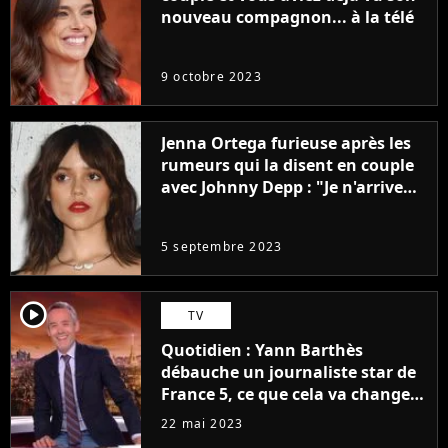
nouveau compagnon... à la télé
9 octobre 2023
Jenna Ortega furieuse après les
rumeurs qui la disent en couple
avec Johnny Depp : "Je n'arrive
même pas..."
5 septembre 2023
player2
TV
Quotidien : Yann Barthès
débauche un journaliste star de
France 5, ce que cela va changer
à la rentrée
22 mai 2023