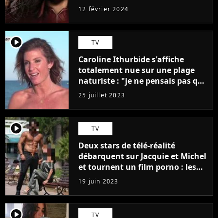
12 février 2024
player2
TV
Caroline Ithurbide s'affiche
totalement nue sur une plage
naturiste : "je ne pensais pas que
j'arriverais à le faire..."
25 juillet 2023
player2
TV
Deux stars de télé-réalité
débarquent sur Jacquie et Michel
et tournent un film porno : les
premières images du tournage
19 juin 2023
(exclu)
player2
TV