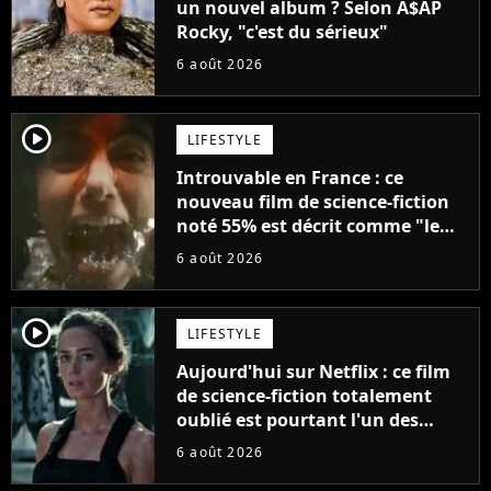
un nouvel album ? Selon A$AP
Rocky, "c'est du sérieux"
6 août 2026
player2
LIFESTYLE
Introuvable en France : ce
nouveau film de science-fiction
noté 55% est décrit comme "le
plus stupide de l'année"
6 août 2026
player2
LIFESTYLE
Aujourd'hui sur Netflix : ce film
de science-fiction totalement
oublié est pourtant l'un des
meilleurs des années 2010
6 août 2026