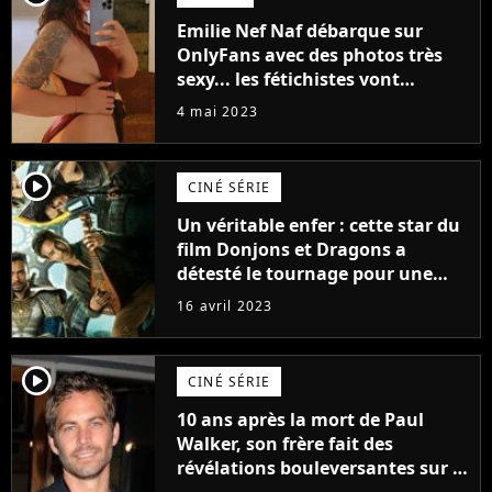
Emilie Nef Naf débarque sur
OnlyFans avec des photos très
sexy... les fétichistes vont
prendre leur pied !
4 mai 2023
player2
CINÉ SÉRIE
Un véritable enfer : cette star du
film Donjons et Dragons a
détesté le tournage pour une
raison très spéciale
16 avril 2023
player2
CINÉ SÉRIE
10 ans après la mort de Paul
Walker, son frère fait des
révélations bouleversantes sur la