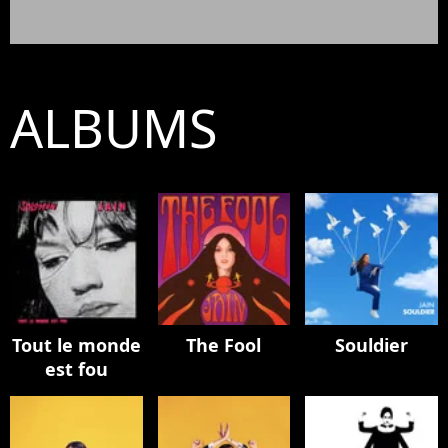
ALBUMS
Tout le monde
The Fool
Souldier
est fou