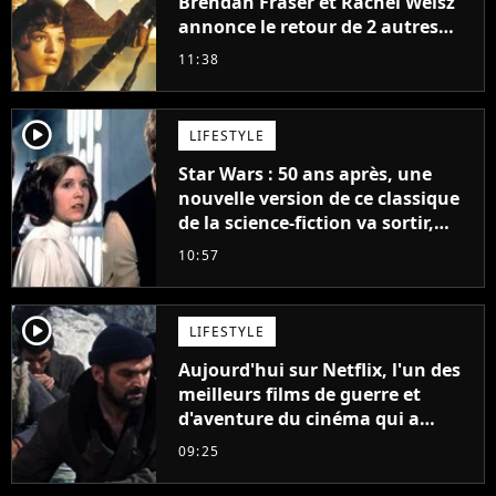
Brendan Fraser et Rachel Weisz
annonce le retour de 2 autres
personnages emblématiques de
11:38
la saga
player2
LIFESTYLE
Star Wars : 50 ans après, une
nouvelle version de ce classique
de la science-fiction va sortir,
mais on ne la verra jamais en
10:57
France
player2
LIFESTYLE
Aujourd'hui sur Netflix, l'un des
meilleurs films de guerre et
d'aventure du cinéma qui a
connu un succès retentissant à
09:25
son époque