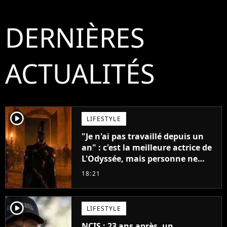
DERNIÈRES
ACTUALITÉS
player2
LIFESTYLE
"Je n'ai pas travaillé depuis un
an" : c'est la meilleure actrice de
L'Odyssée, mais personne ne
veut lui donner de rôle au
18:21
cinéma
player2
LIFESTYLE
NCIS : 23 ans après, un