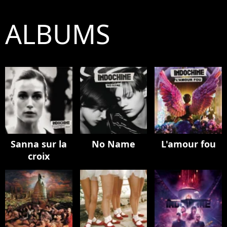
ALBUMS
Sanna sur la
No Name
L'amour fou
croix