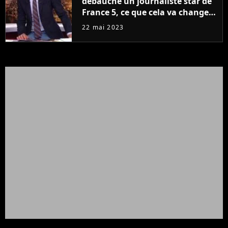
débauche un journaliste star de
France 5, ce que cela va changer
à la rentrée
22 mai 2023