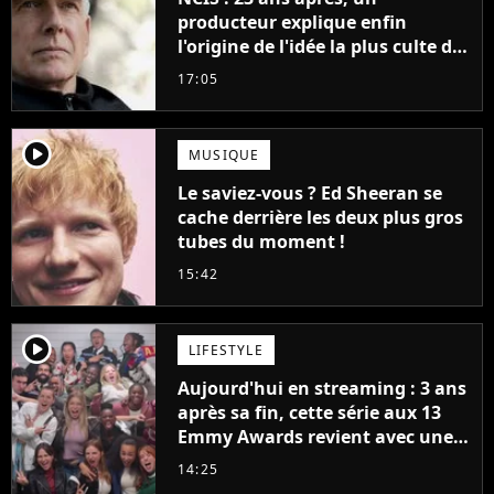
producteur explique enfin
l'origine de l'idée la plus culte de
la série (et on ne parle pas du
17:05
bateau)
player2
MUSIQUE
Le saviez-vous ? Ed Sheeran se
cache derrière les deux plus gros
tubes du moment !
15:42
player2
LIFESTYLE
Aujourd'hui en streaming : 3 ans
après sa fin, cette série aux 13
Emmy Awards revient avec une
suite... totalement différente
14:25