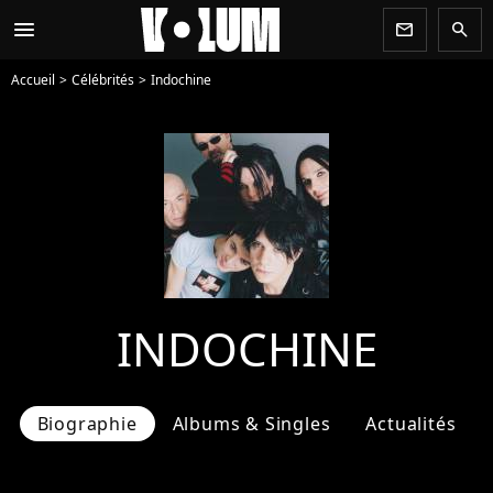
menu
newsletter
search
Accueil
Célébrités
Indochine
INDOCHINE
Biographie
Albums & Singles
Actualités