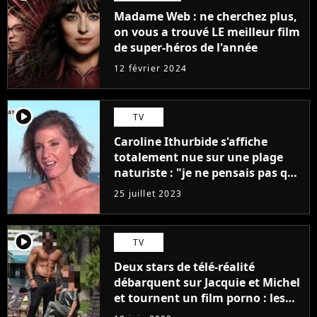
Madame Web : ne cherchez plus,
on vous a trouvé LE meilleur film
de super-héros de l'année
12 février 2024
player2
TV
Caroline Ithurbide s'affiche
totalement nue sur une plage
naturiste : "je ne pensais pas que
j'arriverais à le faire..."
25 juillet 2023
player2
TV
Deux stars de télé-réalité
débarquent sur Jacquie et Michel
et tournent un film porno : les
premières images du tournage