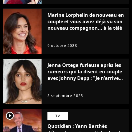
Marine Lorphelin de nouveau en
couple et vous aviez déjà vu son
nouveau compagnon... à la télé
9 octobre 2023
Jenna Ortega furieuse après les
rumeurs qui la disent en couple
avec Johnny Depp : "Je n'arrive
même pas..."
5 septembre 2023
player2
TV
Quotidien : Yann Barthès