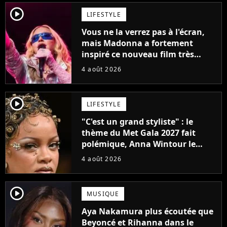
player2
LIFESTYLE
Vous ne la verrez pas à l'écran,
mais Madonna a fortement
inspiré ce nouveau film très
attendu
4 août 2026
player2
LIFESTYLE
"C'est un grand styliste" : le
thème du Met Gala 2027 fait
polémique, Anna Wintour le
défend
4 août 2026
player2
MUSIQUE
Aya Nakamura plus écoutée que
Beyoncé et Rihanna dans le