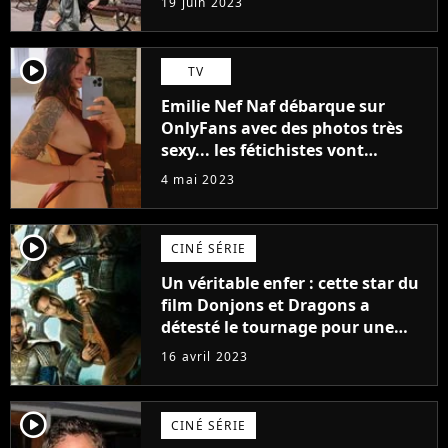
19 juin 2023
(exclu)
player2
TV
Emilie Nef Naf débarque sur
OnlyFans avec des photos très
sexy... les fétichistes vont
prendre leur pied !
4 mai 2023
player2
CINÉ SÉRIE
Un véritable enfer : cette star du
film Donjons et Dragons a
détesté le tournage pour une
raison très spéciale
16 avril 2023
player2
CINÉ SÉRIE