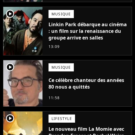
player2
MUSIQUE
Linkin Park débarque au cinéma
: un film sur la renaissance du
groupe arrive en salles
13:09
player2
MUSIQUE
Ce célèbre chanteur des années
80 nous a quittés
11:58
player2
LIFESTYLE
Le nouveau film La Momie avec