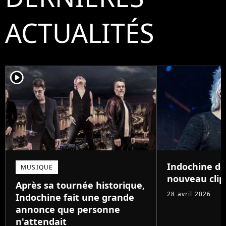
ACTUALITÉS
player2
Indochine dé
MUSIQUE
nouveau clip
Après sa tournée historique,
28 avril 2026
Indochine fait une grande
annonce que personne
n'attendait