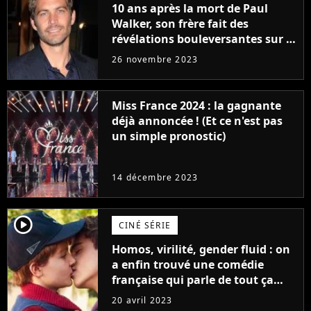
10 ans après la mort de Paul
Walker, son frère fait des
révélations bouleversantes sur la
réaction des acteurs de Fast and
26 novembre 2023
Furious
Miss France 2024 : la gagnante
déjà annoncée ! (Et ce n'est pas
un simple pronostic)
14 décembre 2023
player2
CINÉ SÉRIE
Homos, virilité, gender fluid : on
a enfin trouvé une comédie
française qui parle de tout ça
sans être super ringarde
20 avril 2023